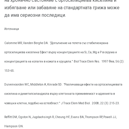
на хронично състояние с ортосилициева киселина и
избягване или забавяне на стандартната грижа може
да има сериозни последици.
Източници
Calomme MR, Vanden Berghe DA.
"Допълнение на телета със стабилизирана
ортосилициева киселина Ефект върху концентрациите на Si, Ca, Mg и P в серума и
концентрацията на колаген в кожата и хрущяла."
Biol Trace Elem Res.
1997 Фев; 56 (2):
153-65.
Duivenvoorden WC, Middleton A, Kinrade SD.
"Различаващи ефекти на ортосилициевата
киселина и диметилсиландиола върху клетъчната преживяемост и адхезията в
човешки клетки, подобно на остеобласт."
J Trace Elem Med Biol.
2008; 22 (3): 215-23.
Reffitt DM, Ogston N, Jugdaohsingh R, Cheung HF, Evans BA, Thompson RP, Powell JJ,
Hampson GN.