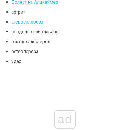
Болест на Алцхаймер
артрит
атеросклероза
сърдечно заболяване
висок холестерол
остеопороза
удар
ad