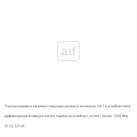
ad
"Ортосилициевата киселина стимулира синтезата на колаген тип 1 и остеобластната
диференциация в човешки клетки, подобно на остеобласт, in vitro."
Костен.
2003 Фев;
32 (2): 127-35.