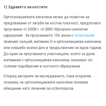
1) Здравето на костите
Ортосилициевата киселина може да помогне за
предпазване от загуба на костна плътност, предполага
проучване от 2008 г. от
BMC Мускулно-скелетни
нарушения
. За проучването 136 жени с
остеопения
приемат калций, витамин D и ортосилициева киселина
или плацебо всеки ден в продължение на една година.
До края на проучването участниците, които са дали
витамини с ортосилициева киселина, показват по-
големи подобрения в костното образуване.
Според авторите на изследването, това откритие
показва, че ортосилициевата киселина показва
обещание като лечение за остеопороза.