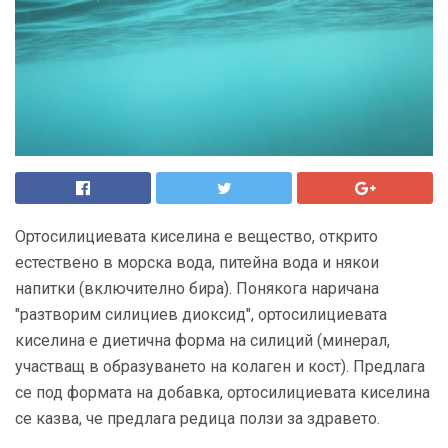
Ортосилициевата киселина е вещество, открито
естествено в морска вода, питейна вода и някои
напитки (включително бира). Понякога наричана
"разтворим силициев диоксид", ортосилициевата
киселина е диетична форма на силиций (минерал,
участващ в образуването на колаген и кост). Предлага
се под формата на добавка, ортосилициевата киселина
се казва, че предлага редица ползи за здравето.