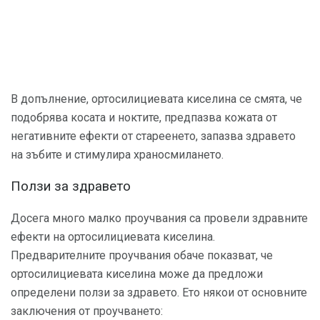
В допълнение, ортосилициевата киселина се смята, че
подобрява косата и ноктите, предпазва кожата от
негативните ефекти от стареенето, запазва здравето
на зъбите и стимулира храносмилането.
Ползи за здравето
Досега много малко проучвания са провели здравните
ефекти на ортосилициевата киселина.
Предварителните проучвания обаче показват, че
ортосилициевата киселина може да предложи
определени ползи за здравето. Ето някои от основните
заключения от проучването: