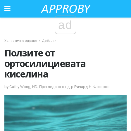
ad
Холистично здраве
Добавки
Ползите от
ортосилициевата
киселина
by Cathy Wong, ND; Прегледано от д-р Ричард Н. Фогорос