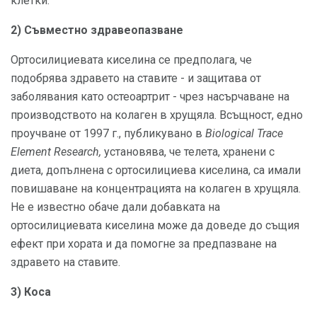
клетки.
2) Съвместно здравеопазване
Ортосилициевата киселина се предполага, че
подобрява здравето на ставите - и защитава от
заболявания като остеоартрит - чрез насърчаване на
производството на колаген в хрущяла. Всъщност, едно
проучване от 1997 г., публикувано в
Biological Trace
Element Research,
установява, че телета, хранени с
диета, допълнена с ортосилициева киселина, са имали
повишаване на концентрацията на колаген в хрущяла.
Не е известно обаче дали добавката на
ортосилициевата киселина може да доведе до същия
ефект при хората и да помогне за предпазване на
здравето на ставите.
3) Коса