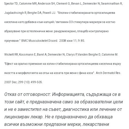
Spector TD, Calomme MR, Anderson SH, Clement G, Bevan L, Demeester N, Swaminathan R,
Jugdaohsingh R, Berghe DA, Powell JJ.
"Хлолин-стабилизираната ортосилициева
киселина като добавка към калций / витамин D3 стимулира маркери за костно
образуване при остеопенични жени: рандомизирано, плацебо контролирано
проучване."
BMC Musculoskelet Disord.
2008 юни 11; 9: 85.
Wickett RR, Kossmann Е, Barel A, Demeester N, Clarys P, Vanden Berghe D, Calomme М.
"Ефект на орално приемане на холин-стабилизирана ортосилициева киселина върху
якостта и морфологията на опън на косата при жени с фина коса".
Arch Dermatol Res.
2007 Dec; 299 (10): 499-505.
Отказ от отговорност: Информацията, съдържаща се в
този сайт, е предназначена само за образователни цели
и не е заместител на съвет, диагностика или лечение от
лицензиран лекар.
Не е предназначено да обхваща
всички възможни предпазни мерки, лекарствени