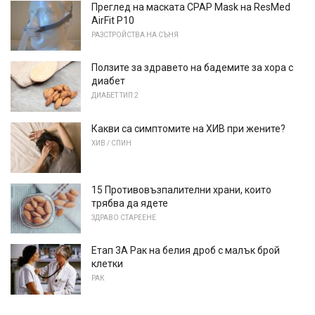
Преглед на маската CPAP Mask на ResMed
AirFit P10
РАЗСТРОЙСТВА НА СЪНЯ
Ползите за здравето на бадемите за хора с
диабет
ДИАБЕТ ТИП 2
Какви са симптомите на ХИВ при жените?
ХИВ / СПИН
15 Противовъзпалителни храни, които
трябва да ядете
ЗДРАВО СТАРЕЕНЕ
Етап 3А Рак на белия дроб с малък брой
клетки
РАК