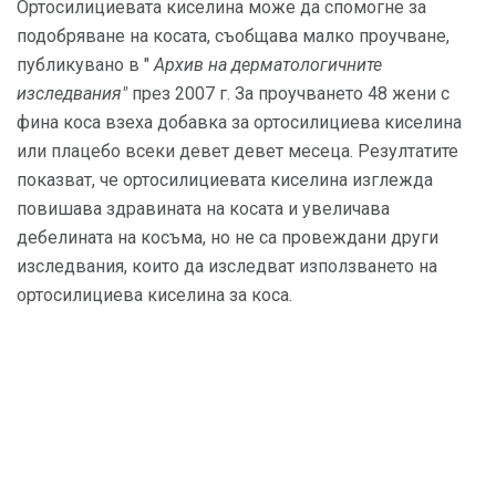
Ортосилициевата киселина може да спомогне за
подобряване на косата, съобщава малко проучване,
публикувано в "
Архив на дерматологичните
изследвания"
през 2007 г. За проучването 48 жени с
фина коса взеха добавка за ортосилициева киселина
или плацебо всеки девет девет месеца. Резултатите
показват, че ортосилициевата киселина изглежда
повишава здравината на косата и увеличава
дебелината на косъма, но не са провеждани други
изследвания, които да изследват използването на
ортосилициева киселина за коса.