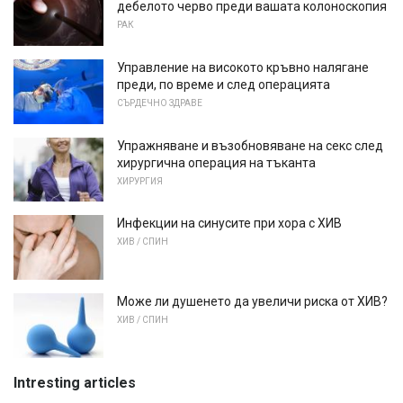
дебелото черво преди вашата колоноскопия
РАК
Управление на високото кръвно налягане
преди, по време и след операцията
СЪРДЕЧНО ЗДРАВЕ
Упражняване и възобновяване на секс след
хирургична операция на тъканта
ХИРУРГИЯ
Инфекции на синусите при хора с ХИВ
ХИВ / СПИН
Може ли душенето да увеличи риска от ХИВ?
ХИВ / СПИН
Intresting articles