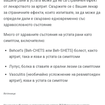
Вашите рани в устата може да не са страничен ефект
от лекарството за артрит. Свържете се с Вашия лекар
за страничните ефекти, които изпитвате, за да може да
определи дали е свързано едновременно със
здравословното състояние.
Много от здравните състояния на устата рани като
симптом, включително:
Behcet's (Beh-CHETS или Beh-SHETS) болест, както
артрит, така и язви в устата са симптоми
Лупус, болка в ставите и орални лезии са симптоми
Vasculitis (необичайно усложнение на ревматоиден
артрит), язви в устата са симптом
Източници: