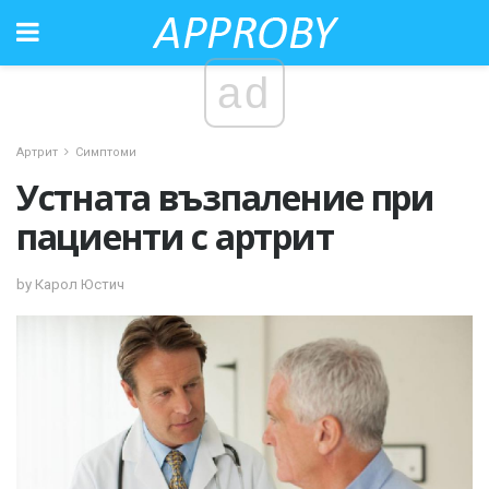
ad
Артрит
Симптоми
Устната възпаление при
пациенти с артрит
by Карол Юстич