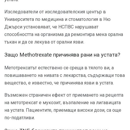
Изследователи от изследователския център в
Университета по медицина и стоматология в Ню
Джърси установяват, че НСПВС нарушават
способността на организма да ремонтира мека орална
тъкан и да се лекува от орални язви.
Защо Methotrexate причинява рани на устата?
Метотрексатът естествено се среща в тялото ви, а
повишаването на нивата с лекарства, съдържащи това
вещество, е известно, че причинява язви в устата.
Възможен страничен ефект от приемането на рецепта
на метотрексат е мукозит, възпаление на лигавицата
на устата. Пациентите, приемащи високи дози, са още
по-податливи.