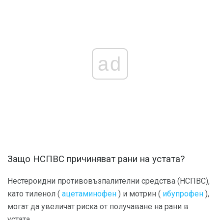
ad
Защо НСПВС причиняват рани на устата?
Нестероидни противовъзпалителни средства (НСПВС),
като тиленол (
ацетаминофен
) и мотрин (
ибупрофен
),
могат да увеличат риска от получаване на рани в
устата.