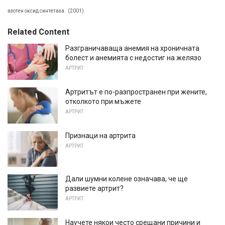
азотен оксид синтетаза.
(2001)
Related Content
Разграничаваща анемия на хроничната
болест и анемията с недостиг на желязо
АРТРИТ
Артритът е по-разпространен при жените,
отколкото при мъжете
АРТРИТ
Признаци на артрита
АРТРИТ
Дали шумни колене означава, че ще
развиете артрит?
АРТРИТ
Научете някои често срещани причини и