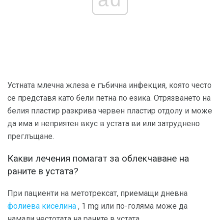
Устната млечна жлеза е гъбична инфекция, която често
се представя като бели петна по езика. Отрязването на
белия пластир разкрива червен пластир отдолу и може
да има и неприятен вкус в устата ви или затруднено
преглъщане.
Какви лечения помагат за облекчаване на
раните в устата?
При пациенти на метотрексат, приемащи дневна
фолиева киселина
, 1 mg или по-голяма може да
намали честотата на раните в устата.