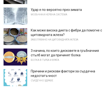
Удар е по-вероятно през зимата
МОЗЪЧНА И НЕРВНА СИСТЕМА
Как може висока диета с фибри да помогне с
щитовидната жлеза?
ЗАБОЛЯВАНЕ НА ЩИТОВИДНАТА ЖЛЕЗА
3 начина, по които дисковете в гръбначния
стълб могат да причинят болка
БОЛКА В ГЪРБА И ВРАТА
Причини и рискови фактори за сърдечна
недостатъчност
СЪРДЕЧНО ЗДРАВЕ