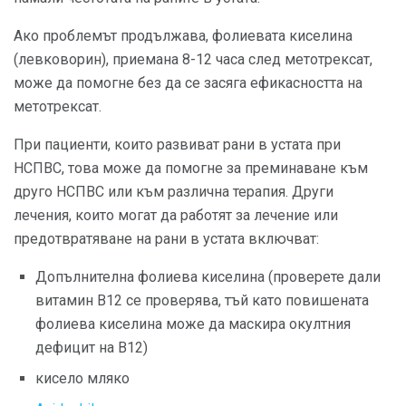
Ако проблемът продължава, фолиевата киселина
(левковорин), приемана 8-12 часа след метотрексат,
може да помогне без да се засяга ефикасността на
метотрексат.
При пациенти, които развиват рани в устата при
НСПВС, това може да помогне за преминаване към
друго НСПВС или към различна терапия. Други
лечения, които могат да работят за лечение или
предотвратяване на рани в устата включват:
Допълнителна фолиева киселина (проверете дали
витамин В12 се проверява, тъй като повишената
фолиева киселина може да маскира окултния
дефицит на B12)
кисело мляко