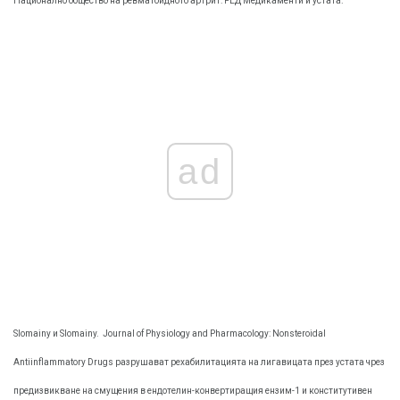
Национално общество на ревматоидното артрит: РЕД Медикаменти и устата.
ad
Slomainy и Slomainy.
Journal of Physiology and Pharmacology: Nonsteroidal
Antiinflammatory Drugs разрушават рехабилитацията на лигавицата през устата чрез
предизвикване на смущения в ендотелин-конвертиращия ензим-1 и конститутивен