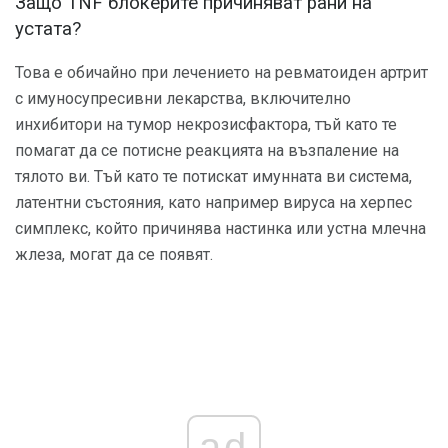
Защо TNF блокерите причиняват рани на
устата?
Това е обичайно при лечението на ревматоиден артрит
с имуносупресивни лекарства, включително
инхибитори на тумор некрозисфактора, тъй като те
помагат да се потисне реакцията на възпаление на
тялото ви. Тъй като те потискат имунната ви система,
латентни състояния, като например вируса на херпес
симплекс, който причинява настинка или устна млечна
жлеза, могат да се появят.
ad