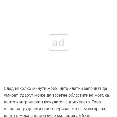
ad
След няколко минути мозъчните клетки започват да
умират. Ударът може да засегне областите на мозъка,
които контролират мускулите на дъвченето. Това
създава трудности при генерирането на маса храна,
която е мека и достатъчно малка, за да бъде