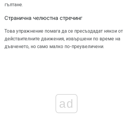
гълтане.
Странична челюстна стречинг
Това упражнение помага да се пресъздадат някои от
действителните движения, извършени по време на
дъвченето, но само малко по-преувеличени.
ad