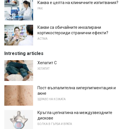
Каква е целта на клиничните изпитвания?
РАК
Какви са обичайните инхалирани
кортикостероиди странични ефекти?
АСТМА
Intresting articles
Хепатит С
ХЕПАТИТ
Пост-възпалителна хиперпигментация и
акне
ЗДРАВЕ НА КОЖАТА
Кръгла цепнатина на междузвездните
дискове
БОЛКА В ГЪРБА И ВРАТА