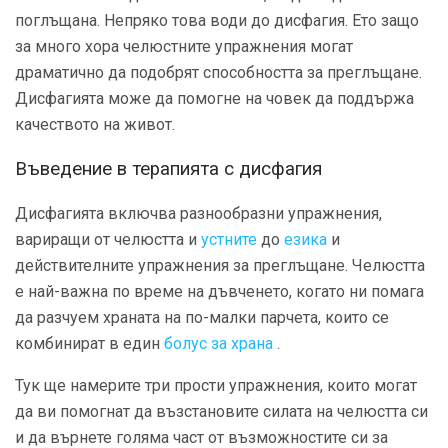
поглъщана. Непряко това води до дисфагия. Ето защо
за много хора челюстните упражнения могат
драматично да подобрят способността за преглъщане.
Дисфагията може да помогне на човек да поддържа
качеството на живот.
Въведение в терапията с дисфагия
Дисфагията включва разнообразни упражнения,
вариращи от челюстта и
устните
до
езика
и
действителните упражнения за преглъщане. Челюстта
е най-важна по време на дъвченето, когато ни помага
да разчуем храната на по-малки парчета, които се
комбинират в един
болус за храна
.
Тук ще намерите три прости упражнения, които могат
да ви помогнат да възстановите силата на челюстта си
и да върнете голяма част от възможностите си за