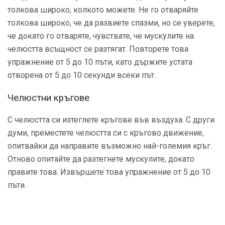
толкова широко, колкото можете. Не го отваряйте
толкова широко, че да развиете спазми, но се уверете,
че докато го отваряте, чувствате, че мускулите на
челюстта всъщност се разтягат. Повторете това
упражнение от 5 до 10 пъти, като държите устата
отворена от 5 до 10 секунди всеки път.
Челюстни кръгове
С челюстта си изтеглете кръгове във въздуха. С други
думи, преместете челюстта си с кръгово движение,
опитвайки да направите възможно най-големия кръг.
Отново опитайте да разтегнете мускулите, докато
правите това. Извършете това упражнение от 5 до 10
пъти.