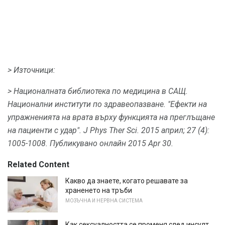
> Източници:
> Националната библиотека по медицина в САЩ.
Национални институти по здравеопазване.
"Ефекти на
упражненията на врата върху функцията на преглъщане
на пациенти с удар".
J Phys Ther Sci.
2015 април;
27 (4):
1005-1008.
Публикувано онлайн 2015 Apr 30.
Related Content
Какво да знаете, когато решавате за
храненето на тръби
МОЗЪЧНА И НЕРВНА СИСТЕМА
Как сексуалността се променя след инсулт