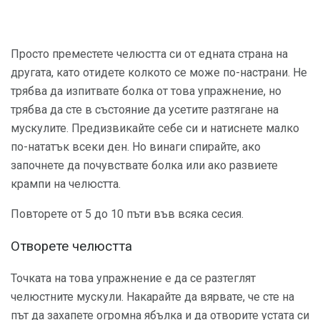
Просто преместете челюстта си от едната страна на
другата, като отидете колкото се може по-настрани. Не
трябва да изпитвате болка от това упражнение, но
трябва да сте в състояние да усетите разтягане на
мускулите. Предизвикайте себе си и натиснете малко
по-нататък всеки ден. Но винаги спирайте, ако
започнете да почувствате болка или ако развиете
крампи на челюстта.
Повторете от 5 до 10 пъти във всяка сесия.
Отворете челюстта
Точката на това упражнение е да се разтеглят
челюстните мускули. Накарайте да вярвате, че сте на
път да захапете огромна ябълка и да отворите устата си