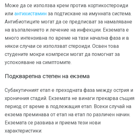
Може да се използва крем против кортикостероиди
или
антихистамин
за подтискане на имунната система.
Антибиотиците могат да се предписват за намаляване
на възпалението и лечение на инфекции. Екземата е
много интензивна по време на тази начална фаза и в
някои случаи се използват стероиди. Освен това
студените мокри компреси могат да помогнат за
успокояване на симптомите.
Подкварепна степен на екзема
Субакутичният етап е преходната фаза между острия и
хроничния стадий. Екземата не винаги прекарва същия
период от време в подлежащия етап. Всеки случай на
екзема преминава от етап на етап по различен начин.
Екземата се развива и приема тези нови
характеристики: