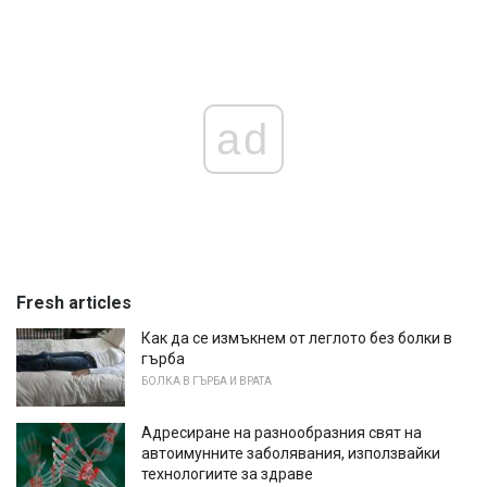
ad
Fresh articles
Как да се измъкнем от леглото без болки в
гърба
БОЛКА В ГЪРБА И ВРАТА
Адресиране на разнообразния свят на
автоимунните заболявания, използвайки
технологиите за здраве