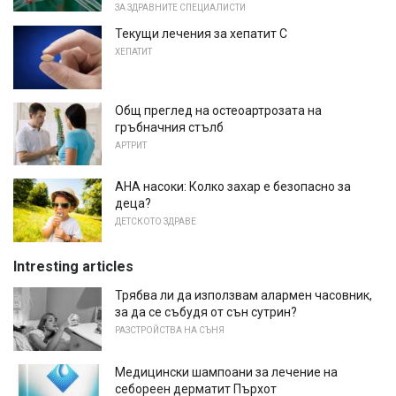
ЗА ЗДРАВНИТЕ СПЕЦИАЛИСТИ
Текущи лечения за хепатит С
ХЕПАТИТ
Общ преглед на остеоартрозата на
гръбначния стълб
АРТРИТ
AHA насоки: Колко захар е безопасно за
деца?
ДЕТСКОТО ЗДРАВЕ
Intresting articles
Трябва ли да използвам алармен часовник,
за да се събудя от сън сутрин?
РАЗСТРОЙСТВА НА СЪНЯ
Медицински шампоани за лечение на
себореен дерматит Пърхот