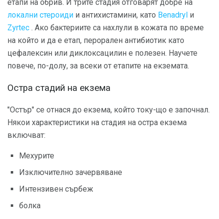
етапи на обрив. И трите стадия отговарят добре на
локални стероиди
и антихистамини, като
Benadryl
и
Zyrtec
. Ако бактериите са нахлули в кожата по време
на който и да е етап, перорален антибиотик като
цефалексин или диклоксацилин е полезен. Научете
повече, по-долу, за всеки от етапите на екземата.
Остра стадий на екзема
"Остър" се отнася до екзема, който току-що е започнал.
Някои характеристики на стадия на остра екзема
включват:
Мехурите
Изключително зачервяване
Интензивен сърбеж
болка