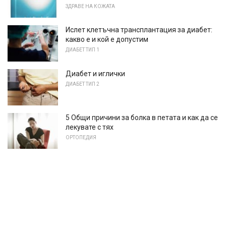
ЗДРАВЕ НА КОЖАТА
Ислет клетъчна трансплантация за диабет:
какво е и кой е допустим
ДИАБЕТ ТИП 1
Диабет и иглички
ДИАБЕТ ТИП 2
5 Общи причини за болка в петата и как да се
лекувате с тях
ОРТОПЕДИЯ