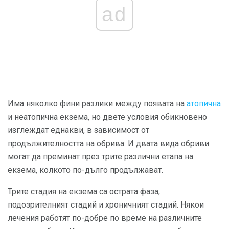
ad
Има няколко фини разлики между появата на
атопична
и неатопична екзема, но двете условия обикновено
изглеждат еднакви, в зависимост от
продължителността на обрива. И двата вида обриви
могат да преминат през трите различни етапа на
екзема, колкото по-дълго продължават.
Трите стадия на екзема са острата фаза,
подозрителният стадий и хроничният стадий. Някои
лечения работят по-добре по време на различните