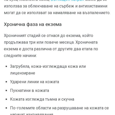
използва за облекчаване на сърбеж и антихистамини
могат да се използват за намаляване на възпалението.
Хронична фаза на екзема
Хроничният стадий се отнася до екзема, който
продължава три или повече месеца. Хроничната
екзема е доста различна от другите два етапа по
следните начини:
Загрубяла, кожа-изглеждаща кожа или
лицензиране
Ударени линии на кожата
Пукнатини в кожата
Кожата изглежда тъмна и скучна
По-големите области на разрушаване на кожата се
наричат ​​изкривявания