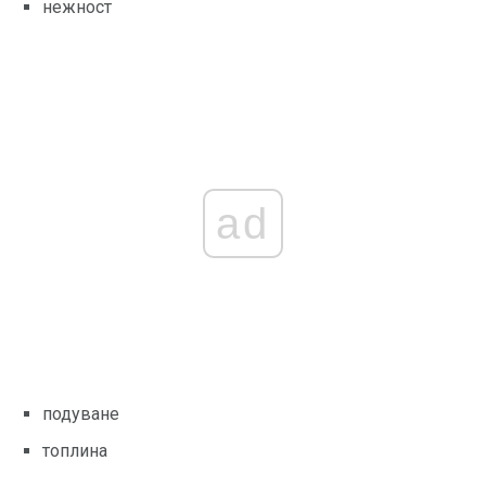
нежност
ad
подуване
топлина