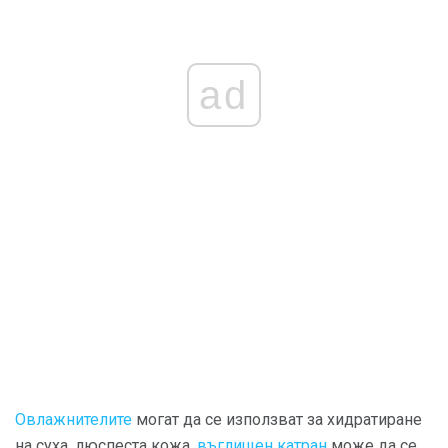
ad
Овлажнителите
могат да се използват за хидратиране
на суха, люспеста кожа,
въглищен катран
може да се