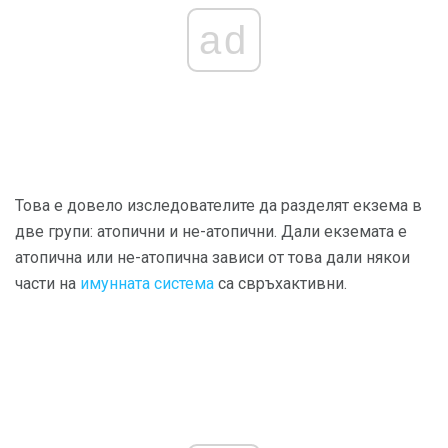
ad
Това е довело изследователите да разделят екзема в
две групи: атопични и не-атопични. Дали екземата е
атопична или не-атопична зависи от това дали някои
части на
имунната система
са свръхактивни.