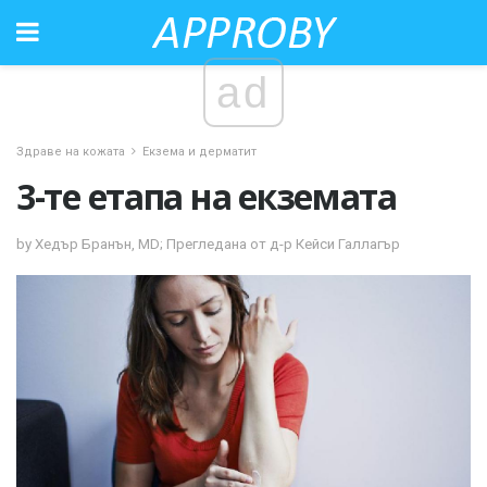
ad
Здраве на кожата
Екзема и дерматит
3-те етапа на екземата
by Хедър Бранън, MD; Прегледана от д-р Кейси Галлагър