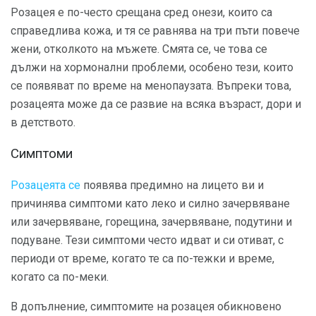
Розацея е по-често срещана сред онези, които са
справедлива кожа, и тя се равнява на три пъти повече
жени, отколкото на мъжете. Смята се, че това се
дължи на хормонални проблеми, особено тези, които
се появяват по време на менопаузата. Въпреки това,
розацеята може да се развие на всяка възраст, дори и
в детството.
Симптоми
Розацеята се
появява предимно на лицето ви и
причинява симптоми като леко и силно зачервяване
или зачервяване, горещина, зачервяване, подутини и
подуване. Тези симптоми често идват и си отиват, с
периоди от време, когато те са по-тежки и време,
когато са по-меки.
В допълнение, симптомите на розацея обикновено