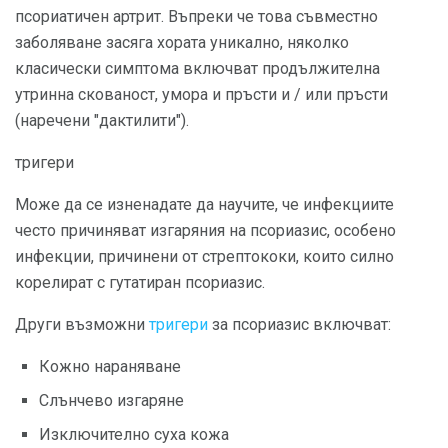
псориатичен артрит. Въпреки че това съвместно
заболяване засяга хората уникално, няколко
класически симптома включват продължителна
утринна скованост, умора и пръсти и / или пръсти
(наречени "дактилити").
тригери
Може да се изненадате да научите, че инфекциите
често причиняват изгаряния на псориазис, особено
инфекции, причинени от стрептококи, които силно
корелират с гутатиран псориазис.
Други възможни
тригери
за псориазис включват:
Кожно нараняване
Слънчево изгаряне
Изключително суха кожа