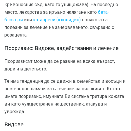
кръвоносния съд, като го унищожава). На последно
място, лекарства за кръвно налягане като
бета-
блокери
или
катапреси (клонидин)
понякога са
полезни за лечение на зачервяването, свързано с
розацеята.
Псориазис: Видове, задействания и лечение
Псориазисът може да се развие на всяка възраст,
дори и в детството.
Тя има тенденция да се движи в семейства и восъци и
постепенно намалява в течение на цял живот. Когато
имате псориазис, имунната Ви система третира кожата
ви като чуждестранен нашественик, атакува и
уврежда.
Видове