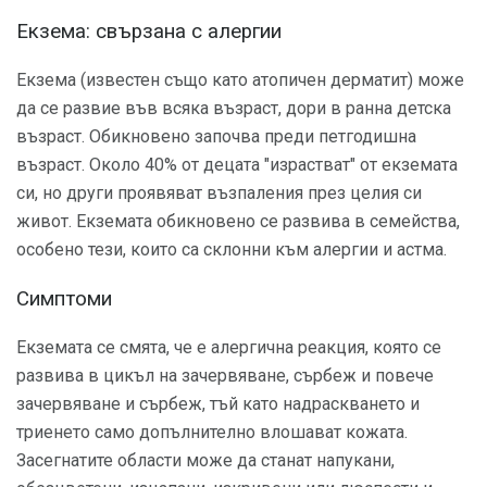
Екзема: свързана с алергии
Екзема (известен също като атопичен дерматит) може
да се развие във всяка възраст, дори в ранна детска
възраст. Обикновено започва преди петгодишна
възраст. Около 40% от децата "израстват" от екземата
си, но други проявяват възпаления през целия си
живот. Екземата обикновено се развива в семейства,
особено тези, които са склонни към алергии и астма.
Симптоми
Екземата се смята, че е алергична реакция, която се
развива в цикъл на зачервяване, сърбеж и повече
зачервяване и сърбеж, тъй като надраскването и
триенето само допълнително влошават кожата.
Засегнатите области може да станат напукани,