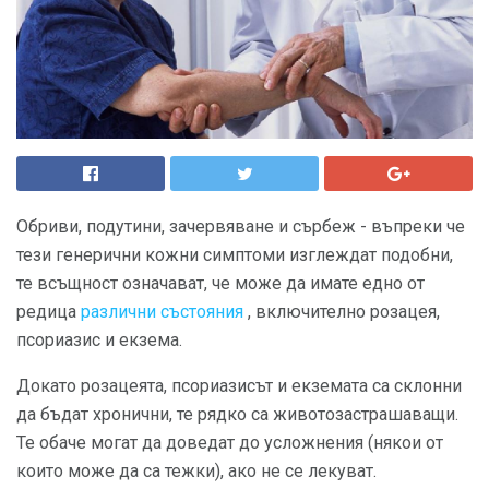
Обриви, подутини, зачервяване и сърбеж - въпреки че
тези генерични кожни симптоми изглеждат подобни,
те всъщност означават, че може да имате едно от
редица
различни състояния
, включително розацея,
псориазис и екзема.
Докато розацеята, псориазисът и екземата са склонни
да бъдат хронични, те рядко са животозастрашаващи.
Те обаче могат да доведат до усложнения (някои от
които може да са тежки), ако не се лекуват.