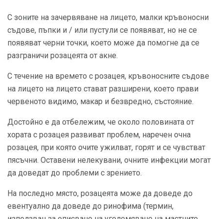
С зоните на зачервяване на лицето, малки кръвоносни
съдове, пъпки и / или пустули се появяват, но не се
появяват черни точки, което може да помогне да се
разграничи розацеята от акне.
С течение на времето с розацея, кръвоносните съдове
на лицето на лицето стават разширени, което прави
червеното видимо, макар и безвредно, състояние.
Достойно е да отбележим, че около половината от
хората с розацея развиват проблем, наречен очна
розацея, при която очите ужилват, горят и се чувстват
пясъчни. Оставени нелекувани, очните инфекции могат
да доведат до проблеми с зрението.
На последно място, розацеята може да доведе до
евентуално да доведе до ринофима (термин,
използван за описване на уголемяване на мастните