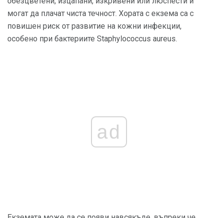
обезцветени, изцапани, изкривени или люспести и
могат да плачат чиста течност. Хората с екзема са с
повишен риск от развитие на кожни инфекции,
особено при бактериите Staphylococcus aureus.
ad
Екземата може да се появи навсякъде, въпреки че