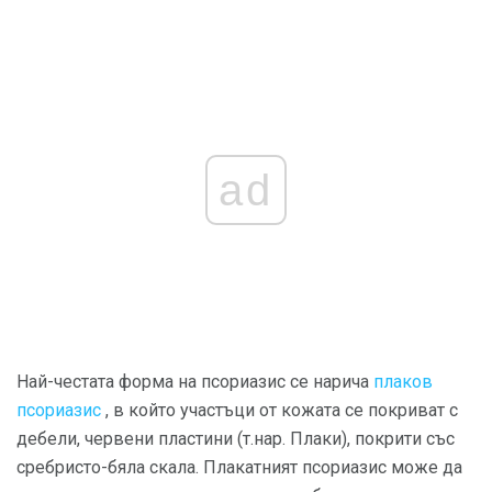
ad
Най-честата форма на псориазис се нарича
плаков
псориазис
, в който участъци от кожата се покриват с
дебели, червени пластини (т.нар. Плаки), покрити със
сребристо-бяла скала. Плакатният псориазис може да