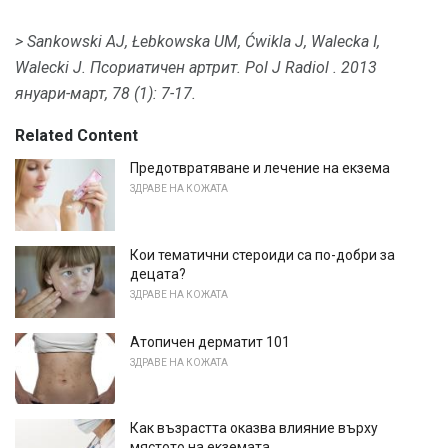
> Sankowski AJ, Łebkowska UM, Ćwikla J, Walecka I,
Walecki J. Псориатичен артрит.
Pol J Radiol
.
2013
януари-март, 78 (1): 7-17.
Related Content
Предотвратяване и лечение на екзема
ЗДРАВЕ НА КОЖАТА
Кои тематични стероиди са по-добри за
децата?
ЗДРАВЕ НА КОЖАТА
Атопичен дерматит 101
ЗДРАВЕ НА КОЖАТА
Как възрастта оказва влияние върху
мястото на екземата