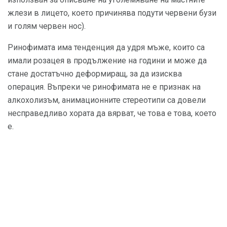
жлези в лицето, което причинява подути червени бузи
и голям червен нос).
Ринофимата има тенденция да удря мъже, които са
имали розацея в продължение на години и може да
стане достатъчно деформиращ, за да изисква
операция. Въпреки че ринофимата не е признак на
алкохолизъм, анимационните стереотипи са довели
несправедливо хората да вярват, че това е това, което
е.