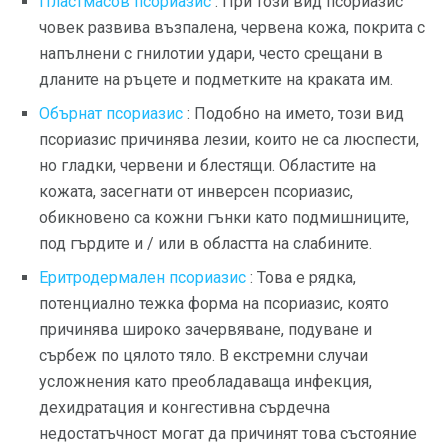
Пластмасов псориазис
: При този вид псориазис
човек развива възпалена, червена кожа, покрита с
напълнени с гнилотии удари, често срещани в
дланите на ръцете и подметките на краката им.
Обърнат псориазис
: Подобно на името, този вид
псориазис причинява лезии, които не са люспести,
но гладки, червени и блестящи. Областите на
кожата, засегнати от инверсен псориазис,
обикновено са кожни гънки като подмишниците,
под гърдите и / или в областта на слабините.
Еритродермален псориазис
: Това е рядка,
потенциално тежка форма на псориазис, която
причинява широко зачервяване, подуване и
сърбеж по цялото тяло. В екстремни случаи
усложнения като преобладаваща инфекция,
дехидратация и конгестивна сърдечна
недостатъчност могат да причинят това състояние