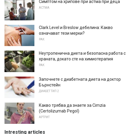
Симптом на хрипове при астма при деца
АСТМА
Clark Level и Breslow дебелина: Какво
означават тези мерки?
РАК
Неутропенична диета и безопасна работа с
храната, докато сте на химиотерапия
РАК
Започнете с диабетната диета на доктор
Бърнстейн
ДИАБЕТ ТИП 2
Какво трябва да знаете за Cimzia
(Certolizumab Pegol)
АРТРИТ
Intresting articles