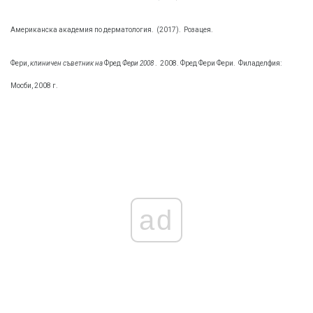
Американска академия по дерматология.
(2017).
Розацея.
Фери,
клиничен съветник на
Фред
Фери 2008
.
2008. Фред Фери Фери.
Филаделфия:
Мосби, 2008 г.
ad