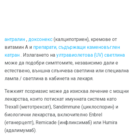
антралин
,
доксонекс
(калципотриен), кремове от
витамин А и
препарати, съдържащи каменовъглен
катран
. Излагането на
ултравиолетова (UV) светлина
може да подобри симптомите, независимо дали е
естествено, външна слънчева светлина или специална
лампа / светлина в кабинета на лекаря.
Тежкият псориазис може да изисква лечение с мощни
лекарства, които потискат имунната система като
Trexall (метотрексат), Sandimmune (циклоспорин) и
биологични лекарства, включително Enbrel
(етанерцепт), Remicade (инфликсимаб) или Humira
(адалимумаб).