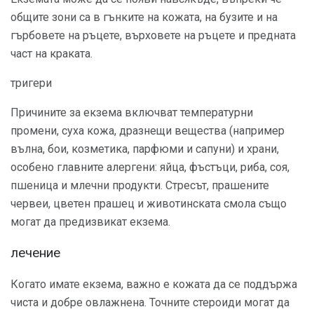
общите зони са в гънките на кожата, на бузите и на
гърбовете на ръцете, върховете на ръцете и предната
част на краката.
тригери
Причините за екзема включват температурни
промени, суха кожа, дразнещи вещества (например
вълна, бои, козметика, парфюми и сапуни) и храни,
особено главните алергени: яйца, фъстъци, риба, соя,
пшеница и млечни продукти. Стресът, прашените
червеи, цветен прашец и животинската смола също
могат да предизвикат екзема.
лечение
Когато имате екзема, важно е кожата да се поддържа
чиста и добре овлажнена. Точните стероиди могат да