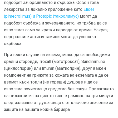
подобрят зачервяването и сърбежа. Освен това
лекарства за локално приложение като
Elidel
(pimecrolimus) и Protopic (такролимус)
могат да
подобрят сърбежа и зачервяването, но трябва да се
използват само за кратки периоди от време. Накрая,
пероралните антихистамини могат да успокоят
сърбежа.
При тежки случаи на екзема, може да са необходими
орални стероиди, Trexall (метотрексат), Sandimmune
(циклоспорин) или Imuran (азатиоприн). Друг важен
компонент на грижата за кожата на екземата е да се
вземат къси, топли (не горещи) душове и да се
използва почистващо средство без сапун. Прилагането
на овлажнител на цялото тяло в рамките на три минути
след излизане от душа също е от ключово значение за
защита на вашата кожна бариера.