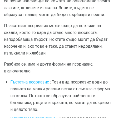
се появи навсякъде по кожата, но обикновено засяга
лактите, коленете и скалпа. Зоните, където се
образуват плаки, могат да бъдат сърбящи и нежни.
Плакатният псориазис може също да повлияе на
скалпа, което го кара да стане много люспеста,
наподобяваща пърхот. Ноктите също могат да бъдат
насочени и, ако това е така, да станат недодялани,
изпъкнали и хлабави.
Разбира се, има и други форми на псориазис,
включително:
Гъстатна псориазис
: Този вид псориазис води до
появата на малки розови петна от сьомга с форма
на сълза. Петната се образуват най-често в
багажника, ръцете и краката, но могат да покриват
и цялото тяло.