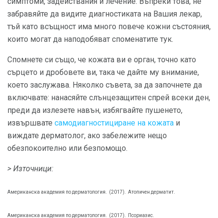
симптоми, задействания и лечение. Въпреки това, не
забравяйте да видите диагностиката на Вашия лекар,
тъй като всъщност има много повече кожни състояния,
които могат да наподобяват споменатите тук.
Спомнете си също, че кожата ви е орган, точно като
сърцето и дробовете ви, така че дайте му внимание,
което заслужава. Няколко съвета, за да започнете да
включвате: нанасяйте слънцезащитен спрей всеки ден,
преди да излезете навън, избягвайте пушенето,
извършвате
самодиагностициране на кожата
и
виждате дерматолог, ако забележите нещо
обезпокоително или безпомощо.
> Източници:
Американска академия по дерматология.
(2017).
Атопичен дерматит.
Американска академия по дерматология.
(2017).
Псориазис.