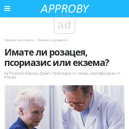
ad
Здраве на кожата
Екзема и дерматит
Имате ли розацея,
псориазис или екзема?
by Розалин Карсън-Деуит; Прегледан от лекар, сертифициран от
борда