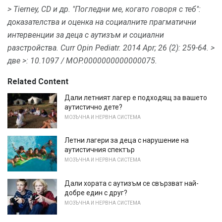
> Tierney, CD и др.
"Погледни ме, когато говоря с теб":
доказателства и оценка на социалните прагматични
интервенции за деца с аутизъм и социални
разстройства.
Curr Opin Pediatr.
2014 Apr; 26 (2): 259-64.
>
две
>: 10.1097 / MOP.0000000000000075.
Related Content
Дали летният лагер е подходящ за вашето
аутистично дете?
МОЗЪЧНА И НЕРВНА СИСТЕМА
Летни лагери за деца с нарушение на
аутистичния спектър
МОЗЪЧНА И НЕРВНА СИСТЕМА
Дали хората с аутизъм се свързват най-
добре един с друг?
МОЗЪЧНА И НЕРВНА СИСТЕМА