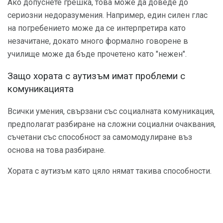
Ако допуснете грешка, това може да доведе до
сериозни недоразумения. Например, един силен глас
на погребението може да се интерпретира като
незачитане, докато много формално говорене в
училище може да бъде прочетено като "нежен".
Защо хората с аутизъм имат проблеми с
комуникацията
Всички умения, свързани със социалната комуникация,
предполагат разбиране на сложни социални очаквания,
съчетани със способност за самомодулиране въз
основа на това разбиране.
Хората с аутизъм като цяло нямат такива способности.