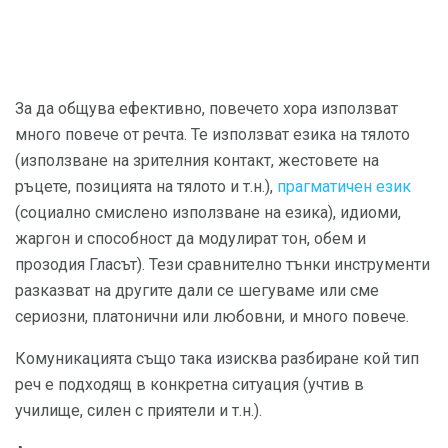
За да общува ефективно, повечето хора използват
много повече от речта. Те използват езика на тялото
(използване на зрителния контакт, жестовете на
ръцете, позицията на тялото и т.н.),
прагматичен език
(социално смислено използване на езика), идиоми,
жаргон и способност да модулират тон, обем и
прозодия Гласът). Тези сравнително тънки инструменти
разказват на другите дали се шегуваме или сме
сериозни, платонични или любовни, и много повече.
Комуникацията също така изисква разбиране кой тип
реч е подходящ в конкретна ситуация (учтив в
училище, силен с приятели и т.н.).