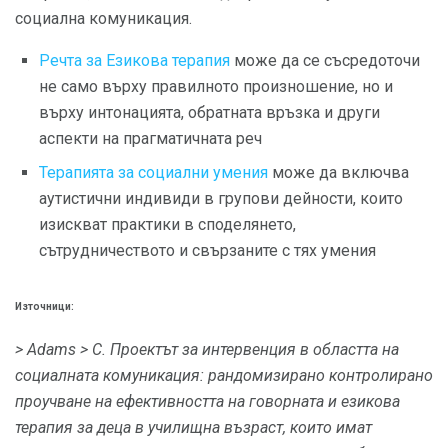
социална комуникация.
Речта за Езикова терапия
може да се съсредоточи
не само върху правилното произношение, но и
върху интонацията, обратната връзка и други
аспекти на прагматичната реч
Терапията за социални умения
може да включва
аутистични индивиди в групови дейности, които
изискват практики в споделянето,
сътрудничеството и свързаните с тях умения
Източници:
> Adams
> C. Проектът за интервенция в областта на
социалната комуникация: рандомизирано контролирано
проучване на ефективността на говорната и езикова
терапия за деца в училищна възраст, които имат