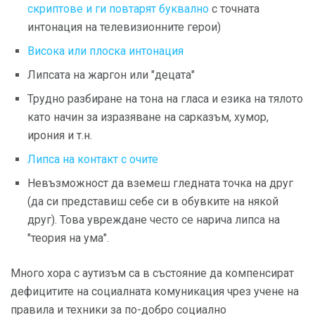
скриптове и ги повтарят буквално
с точната
интонация на телевизионните герои)
Висока или плоска интонация
Липсата на жаргон или "децата"
Трудно разбиране на тона на гласа и езика на тялото
като начин за изразяване на сарказъм, хумор,
ирония и т.н.
Липса на контакт с очите
Невъзможност да вземеш гледната точка на друг
(да си представиш себе си в обувките на някой
друг). Това увреждане често се нарича липса на
"теория на ума".
Много хора с аутизъм са в състояние да компенсират
дефицитите на социалната комуникация чрез учене на
правила и техники за по-добро социално