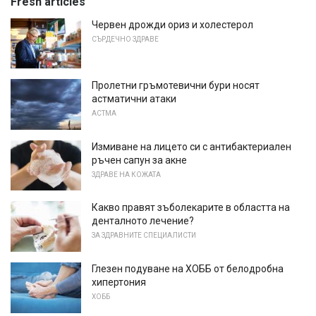
Fresh articles
Червен дрожди ориз и холестерол
СЪРДЕЧНО ЗДРАВЕ
Пролетни гръмотевични бури носят
астматични атаки
АСТМА
Измиване на лицето си с антибактериален
ръчен сапун за акне
ЗДРАВЕ НА КОЖАТА
Какво правят зъболекарите в областта на
денталното лечение?
ЗА ЗДРАВНИТЕ СПЕЦИАЛИСТИ
Глезен подуване на ХОББ от белодробна
хипертония
ХОББ