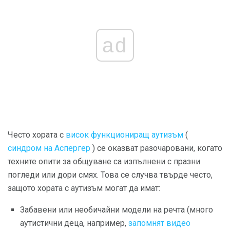
ad
Често хората с
висок функциониращ аутизъм
(
синдром на Аспергер
) се оказват разочаровани, когато
техните опити за общуване са изпълнени с празни
погледи или дори смях. Това се случва твърде често,
защото хората с аутизъм могат да имат:
Забавени или необичайни модели на речта (много
аутистични деца, например,
запомнят видео