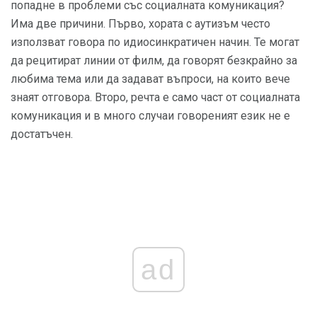
попадне в проблеми със социалната комуникация?
Има две причини. Първо, хората с аутизъм често
използват говора по идиосинкратичен начин. Те могат
да рецитират линии от филм, да говорят безкрайно за
любима тема или да задават въпроси, на които вече
знаят отговора. Второ, речта е само част от социалната
комуникация и в много случаи говореният език не е
достатъчен.
ad