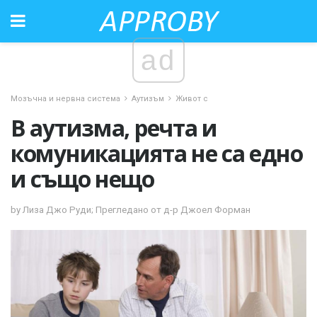
ad
Мозъчна и нервна система
Аутизъм
Живот с
В аутизма, речта и
комуникацията не са едно
и също нещо
by Лиза Джо Руди; Прегледано от д-р Джоел Форман