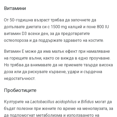
Витамини
От 50-годишна възраст трябва да започнете да
допълвате диетата си с 1500 mg калций и поне 800 IU
витамин D3 всеки ден, за да предотвратите
остеопороза и да поддържате здравето на костите.
Витамин Е може да има малък ефект при намаляване
на горещите вълни, както се вижда в едно проучване.
Но трябва да внимавате да не приемате твърде висока
доза или да рискувате кървене, удари и сърдечна
недостатъчност.
Пробиотиците
Културите на
Lactobacillus acidophilus
и
Bifidus
могат да
бъдат полезни при жените по време на менопаузата, за
да подпомогнат метаболизма и използването на