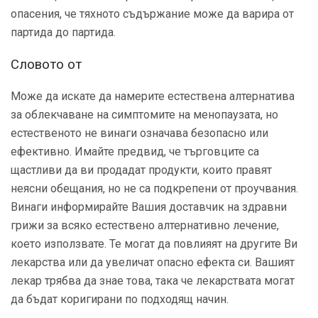
опасения, че тяхното съдържание може да варира от
партида до партида.
Словото от
Може да искате да намерите естествена алтернатива
за облекчаване на симптомите на менопаузата, но
естественото не винаги означава безопасно или
ефективно. Имайте предвид, че търговците са
щастливи да ви продадат продукти, които правят
неясни обещания, но не са подкрепени от проучвания.
Винаги информирайте Вашия доставчик на здравни
грижи за всяко естествено алтернативно лечение,
което използвате. Те могат да повлияят на другите Ви
лекарства или да увеличат опасно ефекта си. Вашият
лекар трябва да знае това, така че лекарствата могат
да бъдат коригирани по подходящ начин.