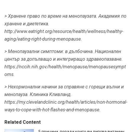
> Хранене право по време на менопаузата.
Академия по
хранене и диететика.
http://www.eatright.org/resource/health/wellness/healthy-
aging/eating-right-during-menopause.
> Менопаузални симптоми: в дълбочина.
Национален
център за допълващо и интегриращо здравеопазване.
https://nccih.nih.gov/health/menopause/menopausesympt
oms.
> Нехормонални начини за справяне с горещи вълни и
менопауза.
Клиника Кливланд.
https://my.clevelandclinic.org/health/articles/non-hormonal-
ways-to-cope-with-hot-flashes-and-menopause.
Related Content
5 причини, поради които ви липсва витамин