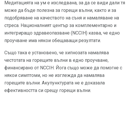
Медитацията на ум е изследвана, за да се види дали тя
може да бъде полезна за горещи вълни, както и за
подобряване на качеството на съня и намаляване на
стреса. Националният център за комплементарно и
интегриращо здравеопазване (NCCIH) казва, че едно
проучване има някои обещаващи резултати.
Също така е установено, че хипнозата намалява
честотата на горещите вълни в едно проучване,
финансирано от NCCIH. Йога също може да помогне с
някои симптоми, но не изглежда да намалява
горещите вълни. Акупунктурата не е доказала
ефективността си срещу горещи вълни.