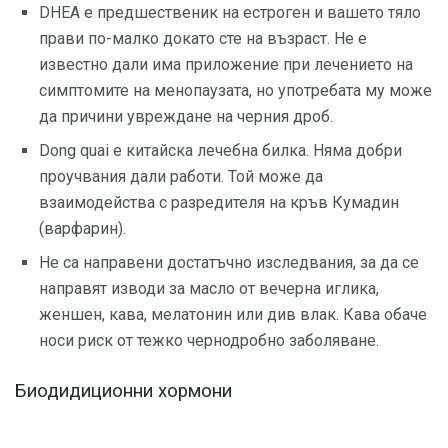
DHEA е предшественик на естроген и вашето тяло
прави по-малко докато сте на възраст. Не е
известно дали има приложение при лечението на
симптомите на менопаузата, но употребата му може
да причини увреждане на черния дроб.
Dong quai е китайска лечебна билка. Няма добри
проучвания дали работи. Той може да
взаимодейства с разредителя на кръв Кумадин
(варфарин).
Не са направени достатъчно изследвания, за да се
направят изводи за масло от вечерна иглика,
женшен, кава, мелатонин или див влак. Кава обаче
носи риск от тежко чернодробно заболяване.
Биодидиционни хормони