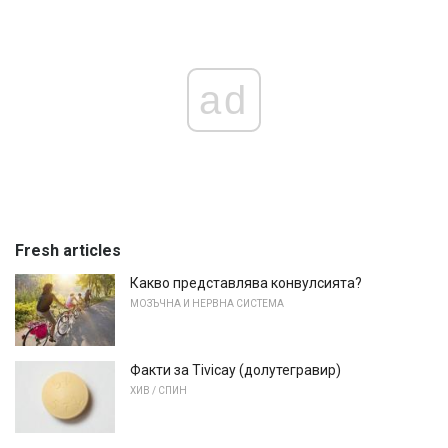
ad
Fresh articles
Какво представлява конвулсията?
МОЗЪЧНА И НЕРВНА СИСТЕМА
Факти за Tivicay (долутегравир)
ХИВ / СПИН