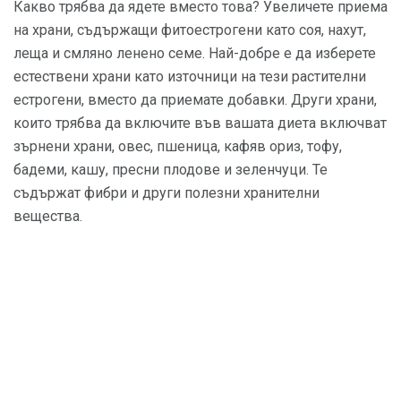
Какво трябва да ядете вместо това? Увеличете приема
на храни, съдържащи фитоестрогени като соя, нахут,
леща и смляно ленено семе. Най-добре е да изберете
естествени храни като източници на тези растителни
естрогени, вместо да приемате добавки. Други храни,
които трябва да включите във вашата диета включват
зърнени храни, овес, пшеница, кафяв ориз, тофу,
бадеми, кашу, пресни плодове и зеленчуци. Те
съдържат фибри и други полезни хранителни
вещества.