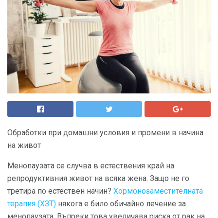
Обработки при домашни условия и промени в начина
на живот
Менопаузата се случва в естествения край на
репродуктивния живот на всяка жена. Защо не го
третира по естествен начин?
Хормонозаместителната
терапия (ХЗТ)
някога е било обичайно лечение за
менопаузата. Въпреки това увеличава риска от рак на