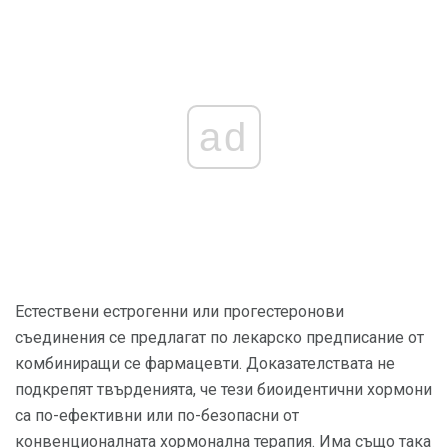
ad
Естествени естрогенни или прогестеронови
съединения се предлагат по лекарско предписание от
комбиниращи се фармацевти. Доказателствата не
подкрепят твърденията, че тези биоидентични хормони
са по-ефективни или по-безопасни от
конвенционалната хормонална терапия. Има също така