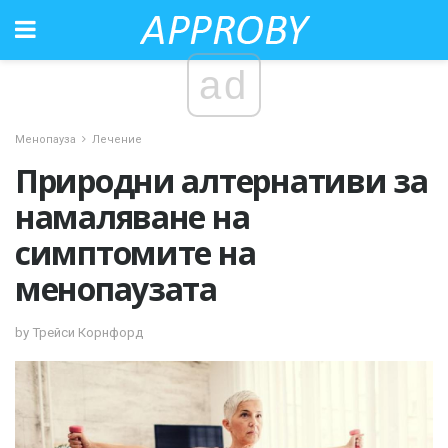
ad
Менопауза
Лечение
Природни алтернативи за
намаляване на
симптомите на
менопаузата
by Трейси Корнфорд