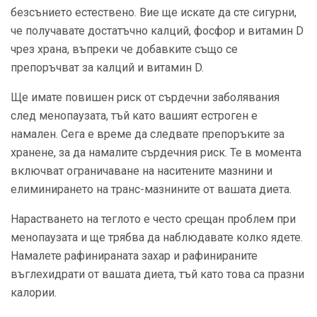
безсънието естествено. Вие ще искате да сте сигурни,
че получавате достатъчно калций, фосфор и витамин D
чрез храна, въпреки че добавките също се
препоръчват за калций и витамин D.
Ще имате повишен риск от сърдечни заболявания
след менопаузата, тъй като вашият естроген е
намален. Сега е време да следвате препоръките за
хранене, за да намалите сърдечния риск. Те в момента
включват ограничаване на наситените мазнини и
елиминирането на транс-мазнините от вашата диета.
Нарастването на теглото е често срещан проблем при
менопаузата и ще трябва да наблюдавате колко ядете.
Намалете рафинираната захар и рафинираните
въглехидрати от вашата диета, тъй като това са празни
калории.