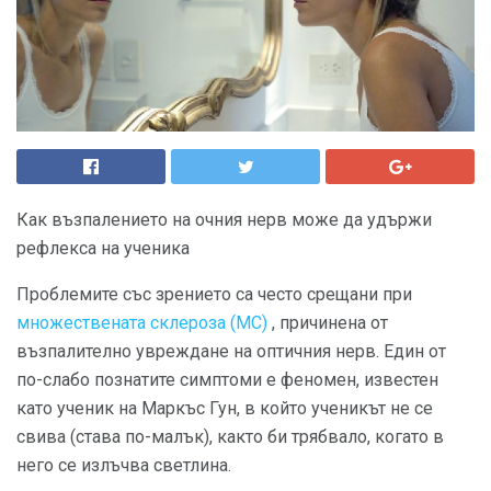
Как възпалението на очния нерв може да удържи
рефлекса на ученика
Проблемите със зрението са често срещани при
множествената склероза (МС)
, причинена от
възпалително увреждане на оптичния нерв. Един от
по-слабо познатите симптоми е феномен, известен
като ученик на Маркъс Гун, в който ученикът не се
свива (става по-малък), както би трябвало, когато в
него се излъчва светлина.