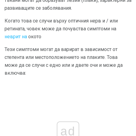
тъкани могат да образуват лезии (плаки), характерни за
развиващите се заболявания.
Когато това се случи върху оптичния нерв и / или
ретината, човек може да почувства симптоми на
неврит на
окото
Тези симптоми могат да варират в зависимост от
степента или местоположението на плаките. Това
може да се случи с едно или и двете очи и може да
включва:
ad