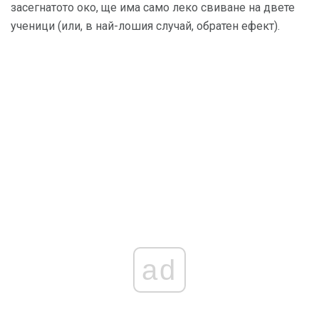
засегнатото око, ще има само леко свиване на двете
ученици (или, в най-лошия случай, обратен ефект).
ad