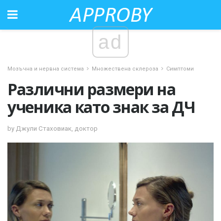
ad
Мозъчна и нервна система
Множествена склероза
Симптоми
Различни размери на
ученика като знак за ДЧ
by Джули Стаховиак, доктор