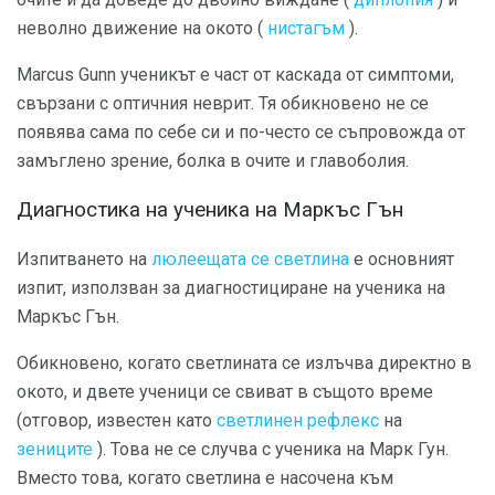
неволно движение на окото (
нистагъм
).
Marcus Gunn ученикът е част от каскада от симптоми,
свързани с оптичния неврит. Тя обикновено не се
появява сама по себе си и по-често се съпровожда от
замъглено зрение, болка в очите и главоболия.
Диагностика на ученика на Маркъс Гън
Изпитването на
люлеещата се светлина
е основният
изпит, използван за диагностициране на ученика на
Маркъс Гън.
Обикновено, когато светлината се излъчва директно в
окото, и двете ученици се свиват в същото време
(отговор, известен като
светлинен рефлекс
на
зениците
). Това не се случва с ученика на Марк Гун.
Вместо това, когато светлина е насочена към