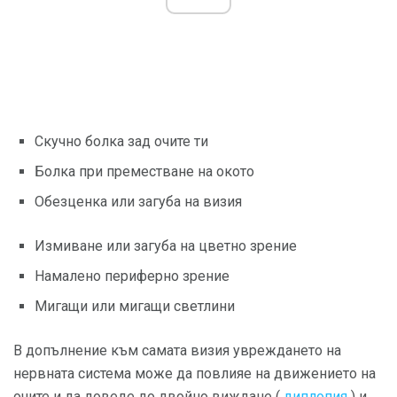
Скучно болка зад очите ти
Болка при преместване на окото
Обезценка или загуба на визия
Измиване или загуба на цветно зрение
Намалено периферно зрение
Мигащи или мигащи светлини
В допълнение към самата визия увреждането на
нервната система може да повлияе на движението на
очите и да доведе до двойно виждане (
диплопия
) и