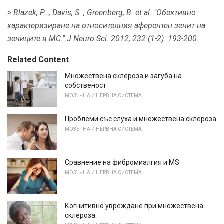
> Blazek, P .;
Davis, S .;
Greenberg, В. et al.
"Обективно
характеризиране на относителния аферентен зенит на
зениците в МС."
J Neuro Sci.
2012;
232 (1-2): 193-200.
Related Content
Множествена склероза и загуба на
собственост
МОЗЪЧНА И НЕРВНА СИСТЕМА
Проблеми със слуха и множествена склероза
МОЗЪЧНА И НЕРВНА СИСТЕМА
Сравнение на фибромиалгия и MS
МОЗЪЧНА И НЕРВНА СИСТЕМА
Когнитивно увреждане при множествена
склероза