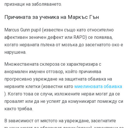
признаци на заболяването.
Причината за ученика на Маркъс Гън
Marcus Gunn pupil (известен също като относително
афективен зеничен дефект или RAPD) се появява,
когато нервната пътека от мозъка до засегнатото око е
нарушена.
Множествената склероза се характеризира с
анормален имунен отговор, който причинява
прогресивно увреждане на защитната обвивка на
нервните клетки (известни като
миелиновата обвивка
). Когато това се случи, изложените нерви могат да се
провалят или да не успеят да комуникират помежду си
както трябва.
В зависимост от мястото на увреждане, засегнатите