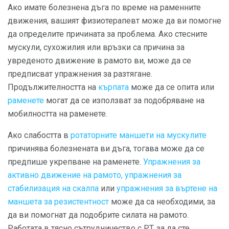
Ако имате болезнена дъга по време на раменните
движения, вашият физиотерапевт може да ви помогне
да определите причината за проблема. Ако стесните
мускули, сухожилия или връзки са причина за
увреденото движение в рамото ви, може да се
предписват упражнения за разтягане.
Продължителността на
кърпата
може да се опита или
раменете
могат да се използват за подобряване на
мобилността на раменете.
Ако слабостта в
ротаторните маншети на мускулите
причинява болезнената ви дъга, тогава може да се
предпише укрепване на раменете.
Упражнения за
активно движение на рамото, упражнения за
стабилизация на скалпа
или
упражнения за въртене на
маншета за резистентност
може да са необходими, за
да ви помогнат да подобрите силата на рамото.
Работата в тясно сътрудничество с PT, за да сте