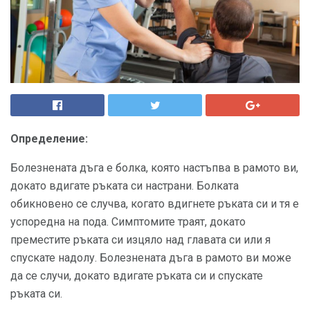
Определение:
Болезнената дъга е болка, която настъпва в рамото ви,
докато вдигате ръката си настрани. Болката
обикновено се случва, когато вдигнете ръката си и тя е
успоредна на пода. Симптомите траят, докато
преместите ръката си изцяло над главата си или я
спускате надолу. Болезнената дъга в рамото ви може
да се случи, докато вдигате ръката си и спускате
ръката си.