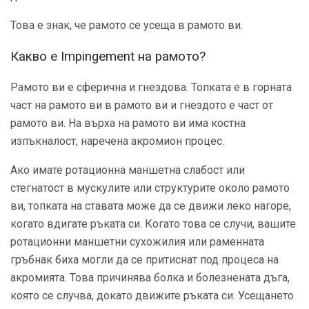
Това е знак, че рамото се усеща в рамото ви.
Какво е Impingement на рамото?
Рамото ви е сферична и гнездова. Топката е в горната
част на рамото ви в рамото ви и гнездото е част от
рамото ви. На върха на рамото ви има костна
изпъкналост, наречена акромион процес.
Ако имате ротационна маншетна слабост или
стегнатост в мускулите или структурите около рамото
ви, топката на ставата може да се движи леко нагоре,
когато вдигате ръката си. Когато това се случи, вашите
ротационни маншетни сухожилия или раменната
гръбнак биха могли да се притиснат под процеса на
акромията. Това причинява болка и болезнената дъга,
която се случва, докато движите ръката си. Усещането