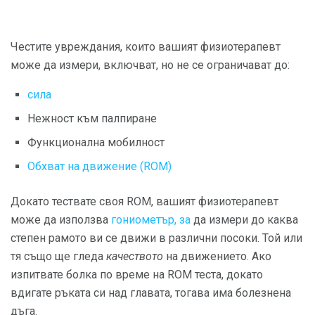
Честите увреждания, които вашият физиотерапевт
може да измери, включват, но не се ограничават до:
сила
Нежност към палпиране
Функционална мобилност
Обхват на движение (ROM)
Докато тествате своя ROM, вашият физиотерапевт
може да използва
гониометър, за
да измери до каква
степен рамото ви се движи в различни посоки. Той или
тя също ще гледа
качеството
на движението. Ако
изпитвате болка по време на ROM теста, докато
вдигате ръката си над главата, тогава има болезнена
дъга.