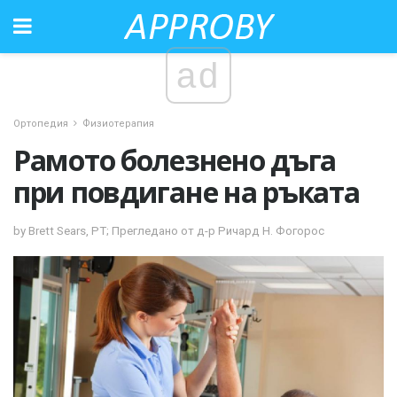
ad
Ортопедия
Физиотерапия
Рамото болезнено дъга
при повдигане на ръката
by Brett Sears, PT; Прегледано от д-р Ричард Н. Фогорос