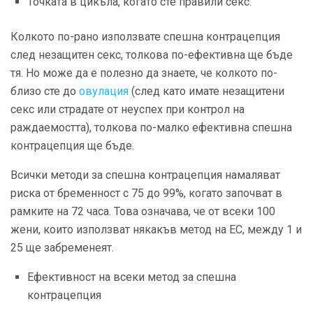
Точката в цикъла, когато сте правили секс.
Колкото по-рано използвате спешна контрацепция
след незащитен секс, толкова по-ефективна ще бъде
тя. Но може да е полезно да знаете, че колкото по-
близо сте до
овулация
(след като имате незащитени
секс или страдате от неуспех при контрол на
раждаемостта), толкова по-малко ефективна спешна
контрацепция ще бъде.
Всички методи за спешна контрацепция намаляват
риска от бременност с 75 до 99%, когато започват в
рамките на 72 часа. Това означава, че от всеки 100
жени, които използват някакъв метод на ЕС, между 1 и
25 ще забременеят.
Ефективност на всеки метод за спешна
контрацепция