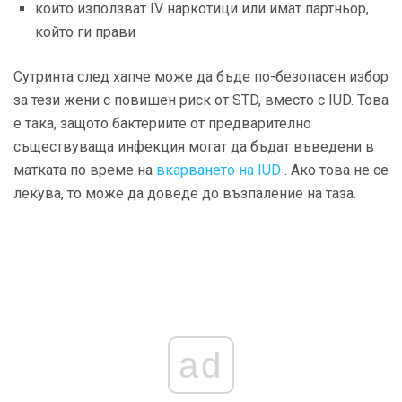
които използват IV наркотици или имат партньор,
който ги прави
Сутринта след хапче може да бъде по-безопасен избор
за тези жени с повишен риск от STD, вместо с IUD. Това
е така, защото бактериите от предварително
съществуваща инфекция могат да бъдат въведени в
матката по време на
вкарването на IUD
. Ако това не се
лекува, то може да доведе до възпаление на таза.
ad