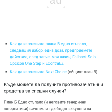
ad
Как да използвате плана В едно стъпало,
следващия избор, една доза, предприемете
действие, след хапче, моя начин, Fallback Solo,
Opcicon One Step и EContraEZ
Как да използвате Next Choice
(общият план B)
Къде можете да получите противозачатъчни
средства за спешни случаи?
План Б Едно стъпало (и неговите генерични
алтернативи) вече могат да бъдат закупени на