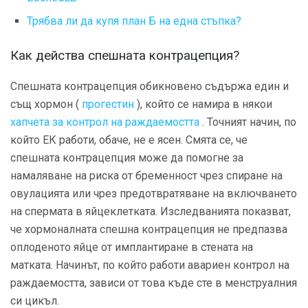
Трябва ли да купя план Б на една стъпка?
Как действа спешната контрацепция?
Спешната контрацепция обикновено съдържа един и
същ хормон (
прогестин
), който се намира в някои
хапчета за контрол на раждаемостта
. Точният начин, по
който ЕК работи, обаче, не е ясен. Смята се, че
спешната контрацепция може да помогне за
намаляване на риска от бременност чрез спиране на
овулацията или чрез предотвратяване на включването
на спермата в яйцеклетката. Изследванията показват,
че хормоналната спешна контрацепция не предпазва
оплоденото яйце от имплантиране в стената на
матката. Начинът, по който работи авариен контрол на
раждаемостта, зависи от това къде сте в менструалния
си цикъл.