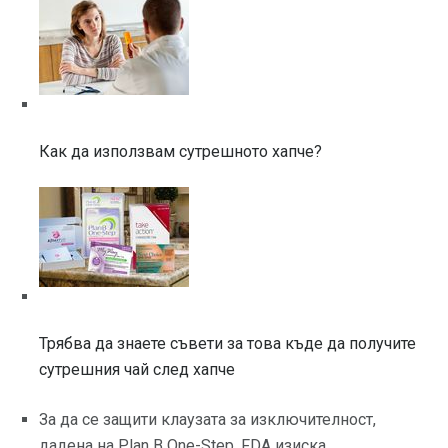
Как да използвам сутрешното хапче?
Трябва да знаете съвети за това къде да получите
сутрешния чай след хапче
За да се защити клаузата за изключителност,
дадена на Plan B One-Step, FDA изиска