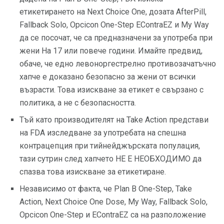
етикетирането на Next Choice One, дозата AfterPill,
Fallback Solo, Opcicon One-Step EContraEZ и My Way
да се посочат, че са предназначени за употреба при
жени На 17 или повече години. Имайте предвид,
обаче, че едно левоноргестрелно противозачатъчно
хапче е доказано безопасно за жени от всички
възрасти. Това изискване за етикет е свързано с
политика, а не с безопасността.
Тъй като производителят на Take Action представи
на FDA изследване за употребата на спешна
контрацепция при тийнейджърската популация,
тази сутрин след хапчето НЕ Е НЕОБХОДИМО да
спазва това изискване за етикетиране.
Независимо от факта, че Plan B One-Step, Take
Action, Next Choice One Dose, My Way, Fallback Solo,
Opcicon One-Step и EContraEZ са на разположение