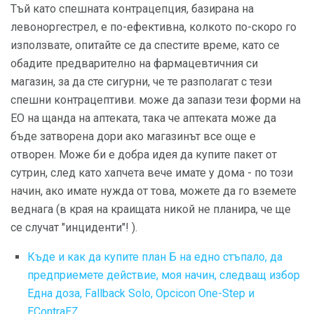
Тъй като спешната контрацепция, базирана на
левоноргестрел, е по-ефективна, колкото по-скоро го
използвате, опитайте се да спестите време, като се
обадите предварително на фармацевтичния си
магазин, за да сте сигурни, че те разполагат с тези
спешни контрацептиви. може да запази тези форми на
ЕО на щанда на аптеката, така че аптеката може да
бъде затворена дори ако магазинът все още е
отворен. Може би е добра идея да купите пакет от
сутрин, след като хапчета вече имате у дома - по този
начин, ако имате нужда от това, можете да го вземете
веднага (в края на краищата никой не планира, че ще
се случат "инциденти"! ).
Къде и как да купите план Б на едно стъпало, да
предприемете действие, моя начин, следващ избор
Една доза, Fallback Solo, Opcicon One-Step и
EContraEZ