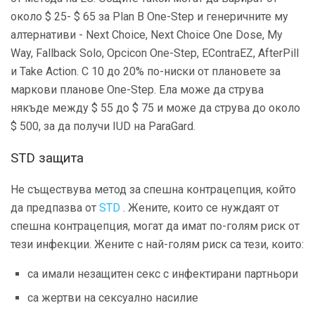
около $ 25- $ 65 за Plan B One-Step и генеричните му
алтернативи - Next Choice, Next Choice One Dose, My
Way, Fallback Solo, Opcicon One-Step, EContraEZ, AfterPill
и Take Action. С 10 до 20% по-ниски от плановете за
маркови планове One-Step. Ела може да струва
някъде между $ 55 до $ 75 и може да струва до около
$ 500, за да получи IUD на ParaGard.
STD защита
Не съществува метод за спешна контрацепция, който
да предпазва от
STD
. Жените, които се нуждаят от
спешна контрацепция, могат да имат по-голям риск от
тези инфекции. Жените с най-голям риск са тези, които:
са имали незащитен секс с инфектирани партньори
са жертви на сексуално насилие