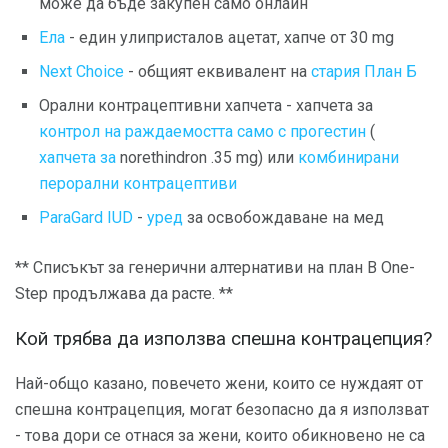
може да бъде закупен само онлайн
Ела
- един улипристалов ацетат, хапче от 30 mg
Next Choice
- общият еквивалент на
стария План Б
Орални контрацептивни хапчета - хапчета за
контрол на раждаемостта само с прогестин
(
хапчета за
norethindron .35 mg) или
комбинирани
перорални контрацептиви
ParaGard IUD
-
уред
за освобождаване на мед
** Списъкът за генерични алтернативи на план B One-
Step продължава да расте. **
Кой трябва да използва спешна контрацепция?
Най-общо казано, повечето жени, които се нуждаят от
спешна контрацепция, могат безопасно да я използват
- това дори се отнася за жени, които обикновено не са