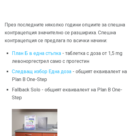
През последните няколко години опциите за спешна
контрацепция значително се разшириха. Спешна
контрацепция се предлага по всички начини:
План Б в една стъпка
- таблетка с доза от 1,5 mg
левоноргестрел само с прогестин
Следващ избор Една доза
- общият еквивалент на
Plan B One-Step
Fallback Solo - общият еквивалент на Plan B One-
Step