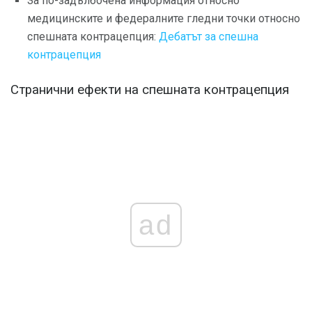
За по-задълбочена информация относно
медицинските и федералните гледни точки относно
спешната контрацепция:
Дебатът за спешна
контрацепция
Странични ефекти на спешната контрацепция
ad