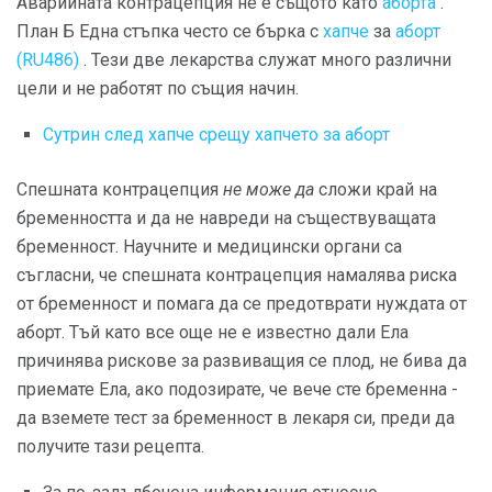
Аварийната контрацепция не е същото като
аборта
.
План Б Една стъпка често се бърка с
хапче
за
аборт
(RU486)
. Тези две лекарства служат много различни
цели и не работят по същия начин.
Сутрин след хапче срещу хапчето за аборт
Спешната контрацепция
не може да
сложи край на
бременността и да не навреди на съществуващата
бременност. Научните и медицински органи са
съгласни, че спешната контрацепция намалява риска
от бременност и помага да се предотврати нуждата от
аборт. Тъй като все още не е известно дали Ела
причинява рискове за развиващия се плод, не бива да
приемате Ела, ако подозирате, че вече сте бременна -
да вземете тест за бременност в лекаря си, преди да
получите тази рецепта.