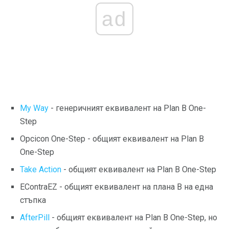
ad
My Way
- генеричният еквивалент на Plan B One-
Step
Opcicon One-Step - общият еквивалент на Plan B
One-Step
Take Action
- общият еквивалент на Plan B One-Step
EContraEZ - общият еквивалент на плана B на една
стъпка
AfterPill
- общият еквивалент на Plan B One-Step, но