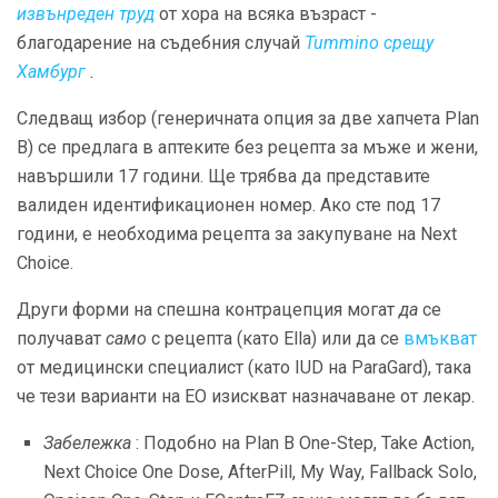
извънреден труд
от хора на всяка възраст -
благодарение на съдебния случай
Tummino срещу
Хамбург
.
Следващ избор (генеричната опция за две хапчета Plan
B) се предлага в аптеките без рецепта за мъже и жени,
навършили 17 години. Ще трябва да представите
валиден идентификационен номер. Ако сте под 17
години, е необходима рецепта за закупуване на Next
Choice.
Други форми на спешна контрацепция могат
да
се
получават
само
с рецепта (като Ella) или да се
вмъкват
от медицински специалист (като IUD на ParaGard), така
че тези варианти на ЕО изискват назначаване от лекар.
Забележка
: Подобно на Plan B One-Step, Take Action,
Next Choice One Dose, AfterPill, My Way, Fallback Solo,