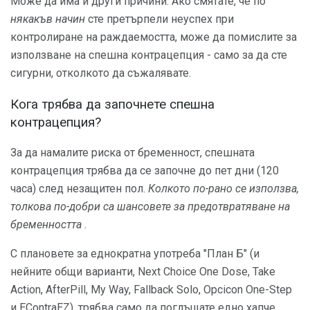
Може да има и други причини. Ако смятате, че по
някакъв начин
сте претърпели неуспех при
контролиране на раждаемостта, може да помислите за
използване на спешна контрацепция - само за да сте
сигурни, отколкото да съжалявате.
Кога трябва да започнете спешна
контрацепция?
За да намалите риска от бременност, спешната
контрацепция трябва да се започне до пет дни (120
часа) след незащитен пол.
Колкото по-рано се използва,
толкова по-добри са шансовете за предотвратяване на
бременността
.
С плановете за еднократна употреба "План Б" (и
нейните общи варианти, Next Choice One Dose, Take
Action, AfterPill, My Way, Fallback Solo, Opcicon One-Step
и EContraEZ), трябва само да поглъщате едно хапче.