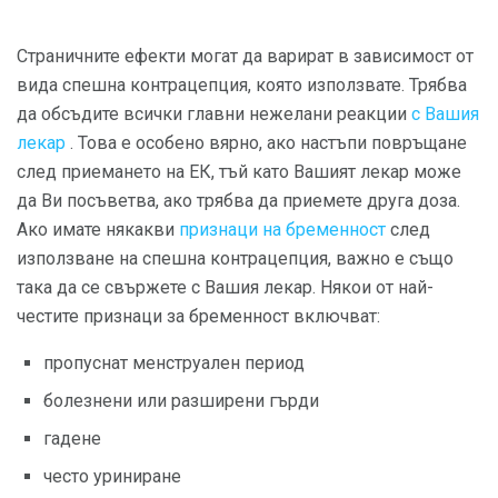
Страничните ефекти могат да варират в зависимост от
вида спешна контрацепция, която използвате. Трябва
да обсъдите всички главни нежелани реакции
с Вашия
лекар
. Това е особено вярно, ако настъпи повръщане
след приемането на ЕК, тъй като Вашият лекар може
да Ви посъветва, ако трябва да приемете друга доза.
Ако имате някакви
признаци на бременност
след
използване на спешна контрацепция, важно е също
така да се свържете с Вашия лекар. Някои от най-
честите признаци за бременност включват:
пропуснат менструален период
болезнени или разширени гърди
гадене
често уриниране