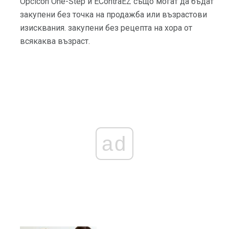
Opcicon One-Step и EContraEZ също могат да бъдат
закупени без точка на продажба или възрастови
изисквания. закупени без рецепта на хора от
всякаква възраст.
ad