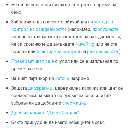
Не сте използвали никакъв контрол по време на
секс.
Забравихте да приемете обичайния
си метод за
контрол на раждаемостта
(например,
пропуснахте
повече от три хапчета за контрол на раждаемостта,
не си спомняхте да вмъквате
NuvaRing
или не сте
приложили
пластира за контрол
на
раждаемостта
).
Презервативът се е
счупил или се е изплъзнал по
време на секс.
Вашият партньор не
изтече
навреме.
Вашата
диафрагма
, цервикална капачка или щит се
преместиха на място по време на секс или сте
забравили да добавите
спермицид
.
Днес извадихте "Днес Спондж"
.
Бяхте принудени да имате незащитена секс.