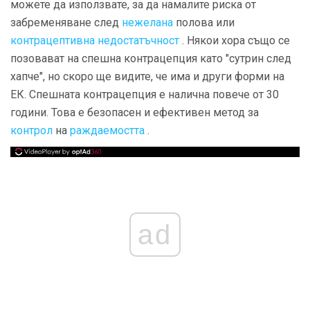
можете да използвате, за да намалите риска от
забременяване след
нежелана
полова или
контрацептивна недостатъчност
. Някои хора също се
позовават на спешна контрацепция като "сутрин след
хапче", но скоро ще видите, че има и други форми на
ЕК. Спешната контрацепция е налична повече от 30
години. Това е безопасен и ефективен метод за
контрол
на
раждаемостта
.
ad