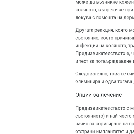
може да възникне кожен о
коляното, въпреки че при
лекува с помощта на дерм
Другата реакция, която м
състояние, което причиня
инфекции на коляното, тр
Предизвикателството е, ч
и тест за потвърждаване 
Следователно, това се счи
елиминира и едва тогава 
Опции за лечение
Предизвикателството с ме
състоянието) и най-често
начин за коригиране на п
отстрани имплантатът и д