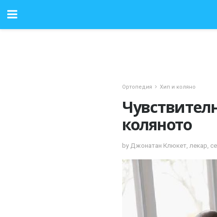
Ортопедия
Хип и коляно
Чувствителн
коляното
by Джонатан Клюкет, лекар, с