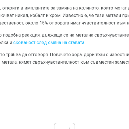
, открити в имплантите за замяна на коляното, които могат 
ючват никел, кобалт и хром. Известно е, че тези метали п
ественост; около 15% от хората имат чувствителност към н
о подобна реакция, дължаща се на метална свръхчувствите
олка и
скованост след смяна на ставата
.
то трябва да отговоря. Повечето хора, дори тези с известн
 метала, нямат свръхчувствителност към съвместен замест