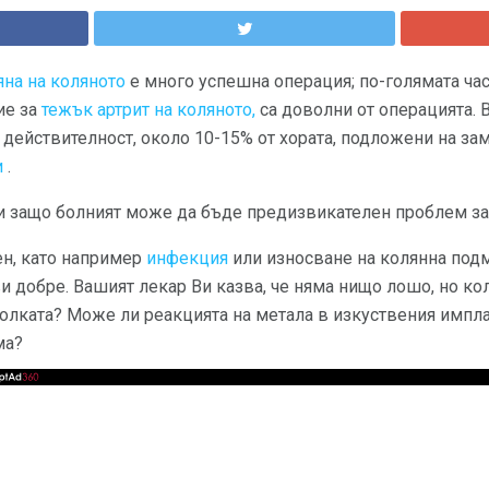
яна на коляното
е много успешна операция; по-голямата част
ие за
тежък артрит на коляното,
са доволни от операцията. 
В действителност, около 10-15% от хората, подложени на за
и
.
и защо болният може да бъде предизвикателен проблем за 
ен, като например
инфекция
или износване на колянна подм
и добре. Вашият лекар Ви казва, че няма нищо лошо, но ко
олката? Може ли реакцията на метала в изкуствения импла
ма?