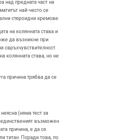
а над предната част на
матитът най-често се
кални стероидни кремове.
ата на колянната става и
може да възникне при
на свръхчувствителност.
а колянната става, но не
уга причина трябва да се
неясна (няма тест за
а, единственият възможен
та причина, е да се
и титан. Поради това, по