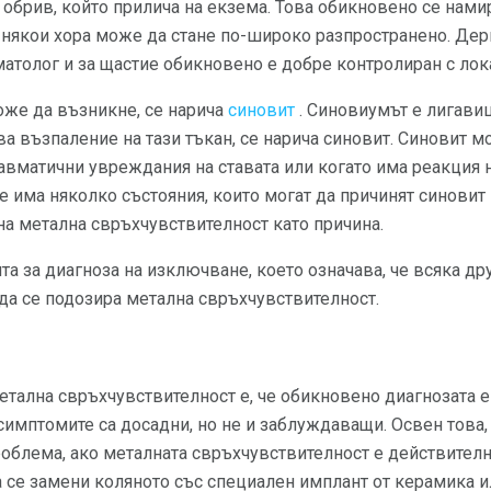
брив, който прилича на екзема. Това обикновено се намир
 някои хора може да стане по-широко разпространено. Дер
атолог и за щастие обикновено е добре контролиран с ло
оже да възникне, се нарича
синовит
. Синовиумът е лигавиц
ва възпаление на тази тъкан, се нарича синовит. Синовит 
авматични увреждания на ставата или когато има реакция 
е има няколко състояния, които могат да причинят синовит н
на метална свръхчувствителност като причина.
та за диагноза на изключване, което означава, че всяка др
да се подозира метална свръхчувствителност.
тална свръхчувствителност е, че обикновено диагнозата е 
 симптомите са досадни, но не и заблуждаващи. Освен тов
роблема, ако металната свръхчувствителност е действителна
а се замени коляното със специален имплант от керамика ил