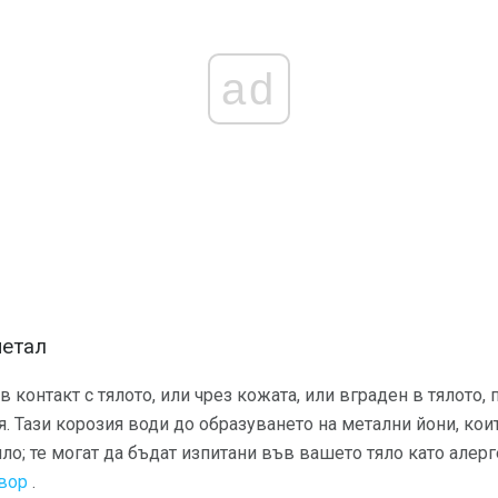
ad
метал
в контакт с тялото, или чрез кожата, или вграден в тялото,
. Тази корозия води до образуването на метални йони, коит
ло; те могат да бъдат изпитани във вашето тяло като алерг
вор
.