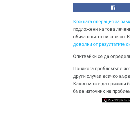
Кожната операция за зам
подложени на това лечен
обича новото си коляно. 
доволни от резултатите с
Опитвайки се да определ
Понякога проблемът е яс
други случаи всичко върв
Какво може да причини б
бъде източник на пробле