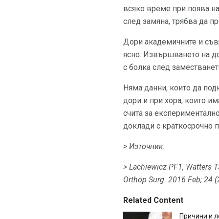
всяко време при поява на
след замяна, трябва да п
Дори академичните и съвр
ясно. Извършването на до
с болка след заместванет
Няма данни, които да под
дори и при хора, които и
счита за експериментално
доклади с краткосрочно п
> Източник:
> Lachiewicz PF1, Watters T
Orthop Surg.
2016 Feb; 24 (
Related Content
Причини и л