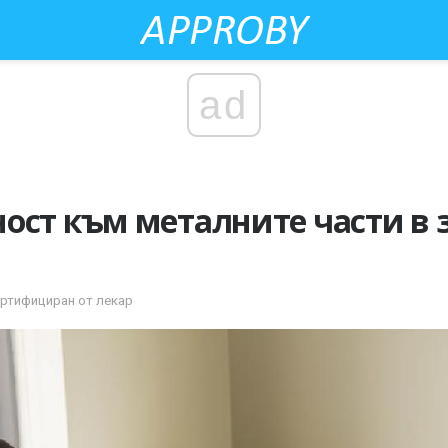
ad
ост към металните части в 
ертифициран от лекар