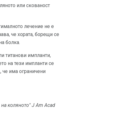
оляното или скованост
тималното лечение не е
ава, че хората, борещи се
на болка.
ли титанови импланти,
то на тези импланти се
, че има ограничени
 на коляното" J Am Acad