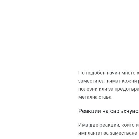
По подобен начин много х
заместител, нямат кожни 
полезни или за предотвр
метална става.
Реакции на свръхчувс
Има две реакции, които и
имплантат за заместване 