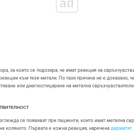
ad
ора, за които се подозира, че имат реакция на свръхчувст
реакции към тези метали. По тази причина не е доказано, ч
атяване или диагностициране на метална свръхчувствителн
твителност
зглежда се появяват при пациенти, които имат метална св
на коляното. Първата е кожна реакция, наречена
дерматит