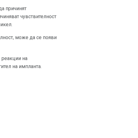
да причинят
ричиняват чувствителност
икел.
лност, може да се появи
и реакции на
ител на импланта.