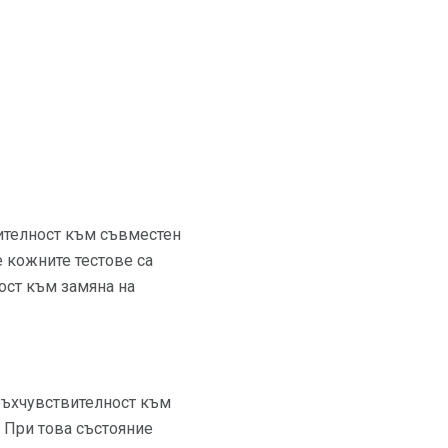
вителност към съвместен
е кожните тестове са
ост към замяна на
ръхчувствителност към
. При това състояние