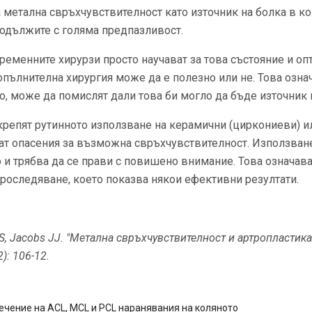
 метална свръхчувствителност като източник на болка в к
родължите с голяма предпазливост.
еменните хирурзи просто научават за това състояние и оп
пълнителна хирургия може да е полезно или не. Това означ
о, може да помислят дали това би могло да бъде източник 
крепят рутинното използване на керамични (циркониеви) и
мат опасения за възможна свръхчувствителност. Използване
 и трябва да се прави с повишено внимание. Това означава
роследяване, което показва някои ефективни резултати.
S, Jacobs JJ.
"Метална свръхчувствителност и артропластика
2): 106-12.
ечение на ACL, MCL и PCL наранявания на коляното