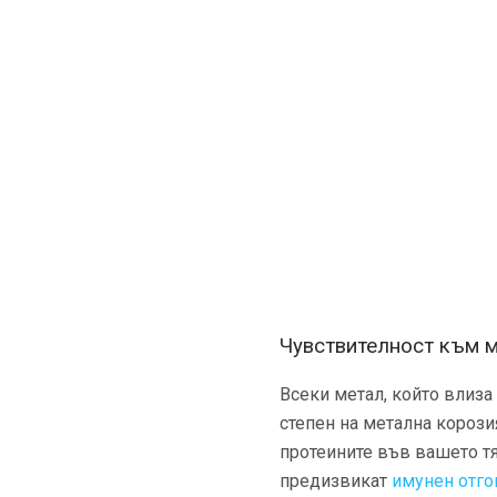
Чувствителност към 
Всеки метал, който влиза 
степен на метална корозия
протеините във вашето тя
предизвикат
имунен отго