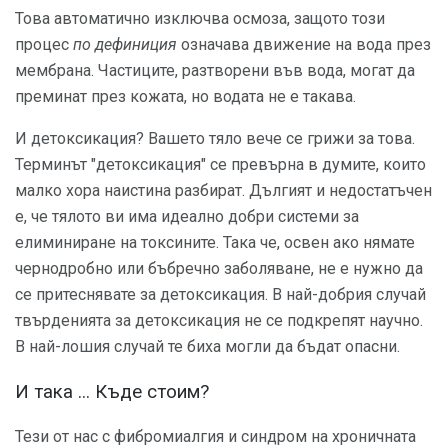
Това автоматично изключва осмоза, защото този
процес
по дефиниция
означава движение на вода през
мембрана. Частиците, разтворени във вода, могат да
преминат през кожата, но водата не е такава.
И детоксикация? Вашето тяло вече се грижи за това.
Терминът "детоксикация" се превърна в думите, които
малко хора наистина разбират. Дългият и недостатъчен
е, че тялото ви има идеално добри системи за
елиминиране на токсините. Така че, освен ако нямате
чернодробно или бъбречно заболяване, не е нужно да
се притеснявате за детоксикация. В най-добрия случай
твърденията за детоксикация не се подкрепят научно.
В най-лошия случай те биха могли да бъдат опасни.
И така ... Къде стоим?
Тези от нас с фибромиалгия и синдром на хроничната