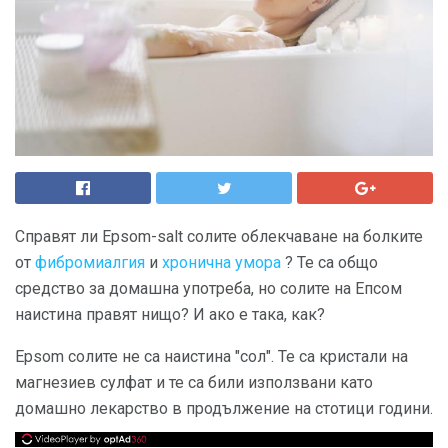
Справят ли Epsom-salt солите облекчаване на болките
от
фибромиалгия
и
хронична умора
? Те са общо
средство за домашна употреба, но солите на Епсом
наистина правят нищо? И ако е така, как?
Epsom солите не са наистина "сол". Те са кристали на
магнезиев сулфат и те са били използвани като
домашно лекарство в продължение на стотици години.