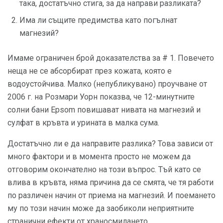
така, достатъчно стига, за да направи разликата?
Има ли същите предимства като погълнат
магнезий?
Имаме ограничен брой доказателства за # 1. Повечето
неща не се абсорбират през кожата, която е
водоустойчива. Малко (непубликувано) проучване от
2006 г. на Розмари Уорн показва, че 12-минутните
солни бани Epsom повишават нивата на магнезий и
сулфат в кръвта и урината в малка сума.
Достатъчно ли е да направите разлика? Това зависи от
много фактори и в момента просто не можем да
отговорим окончателно на този въпрос. Тъй като се
влива в кръвта, няма причина да се смята, че тя работи
по различен начин от приема на магнезий. И поемането
му по този начин може да заобиколи неприятните
странични ефекти от храносмилането.