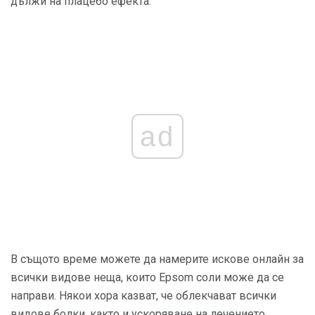
дължи на плацебо ефекта.
ad
В същото време можете да намерите искове онлайн за
всички видове неща, които Epsom соли може да се
направи. Някои хора казват, че облекчават всички
видове болки, както и ускоряване на лечението.