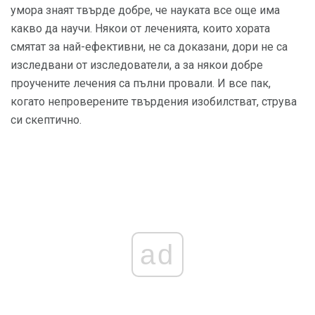
умора знаят твърде добре, че науката все още има
какво да научи. Някои от леченията, които хората
смятат за най-ефективни, не са доказани, дори не са
изследвани от изследователи, а за някои добре
проучените лечения са пълни провали. И все пак,
когато непроверените твърдения изобилстват, струва
си скептично.
ad