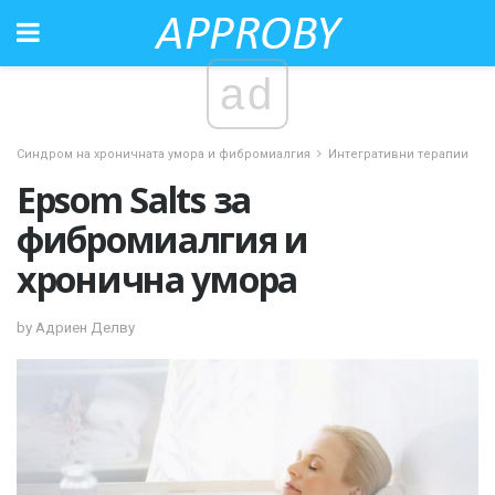
ad
Синдром на хроничната умора и фибромиалгия
Интегративни терапии
Epsom Salts за
фибромиалгия и
хронична умора
by Адриен Делву