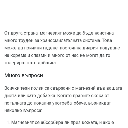
От друга страна, магнезият може да бъде наистина
много труден за храносмилателната система. Това
може да причини гадене, постоянна диария, подуване
на корема и спазми и много от нас не могат да го
толерират като добавка.
Много въпроси
Всички тези ползи са свързани с магнезий във вашата
диета или като добавка. Когато правите скока от
погълната до локална употреба, обаче, възникват
няколко въпроса:
Магнезият се абсорбира ли през кожата, и ако е