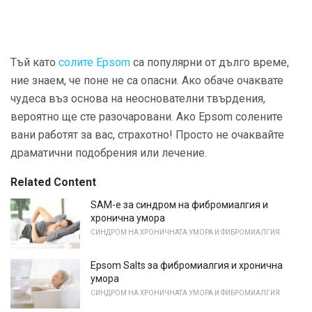
Тъй като
солите Epsom
са популярни от дълго време,
ние знаем, че поне не са опасни. Ако обаче очаквате
чудеса въз основа на неоснователни твърдения,
вероятно ще сте разочаровани. Ако Epsom солените
вани работят за вас, страхотно! Просто не очаквайте
драматични подобрения или лечение.
Related Content
SAM-e за синдром на фибромиалгия и
хронична умора
СИНДРОМ НА ХРОНИЧНАТА УМОРА И ФИБРОМИАЛГИЯ
Epsom Salts за фибромиалгия и хронична
умора
СИНДРОМ НА ХРОНИЧНАТА УМОРА И ФИБРОМИАЛГИЯ