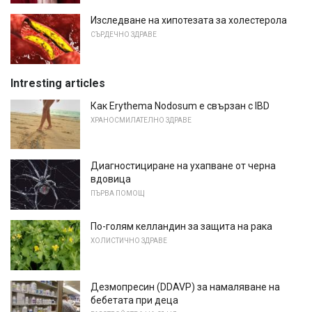
Изследване на хипотезата за холестерола
СЪРДЕЧНО ЗДРАВЕ
Intresting articles
Как Erythema Nodosum е свързан с IBD
ХРАНОСМИЛАТЕЛНО ЗДРАВЕ
Диагностициране на ухапване от черна
вдовица
ПЪРВА ПОМОЩ
По-голям келландин за защита на рака
ХОЛИСТИЧНО ЗДРАВЕ
Дезмопресин (DDAVP) за намаляване на
бебетата при деца