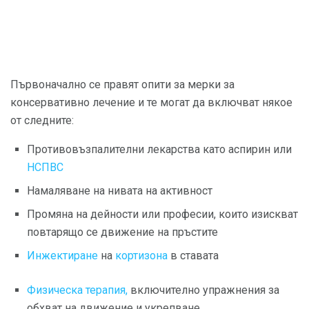
Първоначално се правят опити за мерки за
консервативно лечение и те могат да включват някое
от следните:
Противовъзпалителни лекарства като аспирин или
НСПВС
Намаляване на нивата на активност
Промяна на дейности или професии, които изискват
повтарящо се движение на пръстите
Инжектиране
на
кортизона
в ставата
Физическа терапия,
включително упражнения за
обхват на движение и укрепване