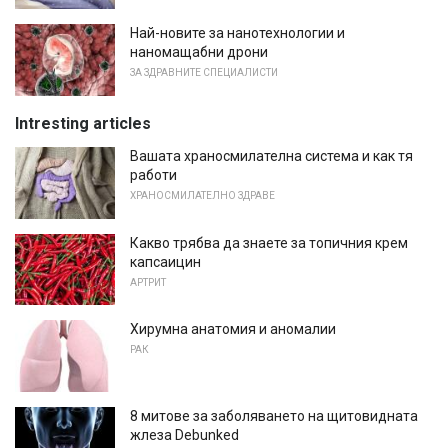
Най-новите за нанотехнологии и
наномащабни дрони
ЗА ЗДРАВНИТЕ СПЕЦИАЛИСТИ
Intresting articles
Вашата храносмилателна система и как тя
работи
ХРАНОСМИЛАТЕЛНО ЗДРАВЕ
Какво трябва да знаете за топичния крем
капсаицин
АРТРИТ
Хирумна анатомия и аномалии
РАК
8 митове за заболяването на щитовидната
жлеза Debunked