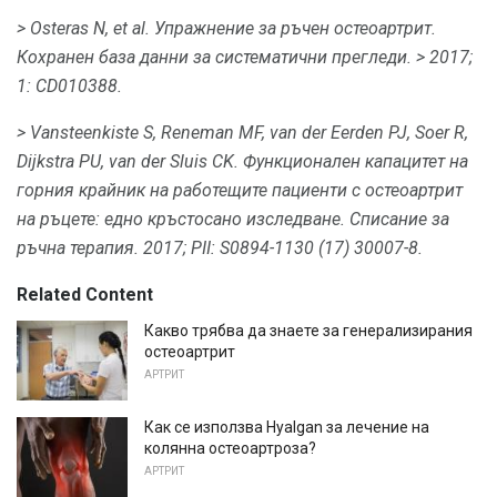
> Osteras N, et al.
Упражнение за ръчен остеоартрит.
Кохранен база данни за систематични прегледи.
> 2017;
1: CD010388.
> Vansteenkiste S, Reneman MF, van der Eerden PJ, Soer R,
Dijkstra PU, van der Sluis CK.
Функционален капацитет на
горния крайник на работещите пациенти с остеоартрит
на ръцете: едно кръстосано изследване.
Списание за
ръчна терапия.
2017; PII: S0894-1130 (17) 30007-8.
Related Content
Какво трябва да знаете за генерализирания
остеоартрит
АРТРИТ
Как се използва Hyalgan за лечение на
колянна остеоартроза?
АРТРИТ