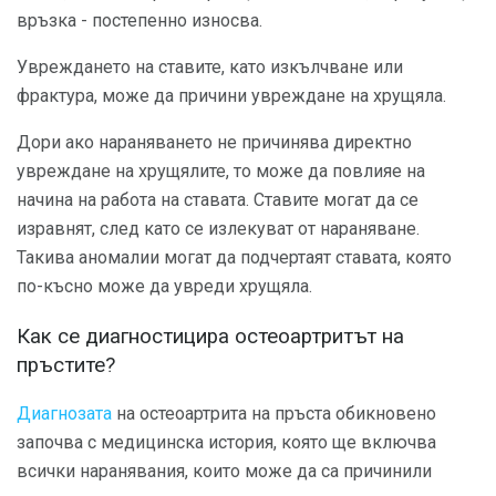
връзка - постепенно износва.
Увреждането на ставите, като изкълчване или
фрактура, може да причини увреждане на хрущяла.
Дори ако нараняването не причинява директно
увреждане на хрущялите, то може да повлияе на
начина на работа на ставата. Ставите могат да се
изравнят, след като се излекуват от нараняване.
Такива аномалии могат да подчертаят ставата, която
по-късно може да увреди хрущяла.
Как се диагностицира остеоартритът на
пръстите?
Диагнозата
на остеоартрита на пръста обикновено
започва с медицинска история, която ще включва
всички наранявания, които може да са причинили