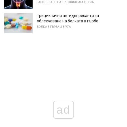
ЗАБОЛЯВАНЕ НА ЩИТОВИДНАТА ЖЛЕЗА
Трициклични антидепресанти за
облекчаване на болката в гърба
БОЛКА В ГЪРБА И ВРАТА
ad