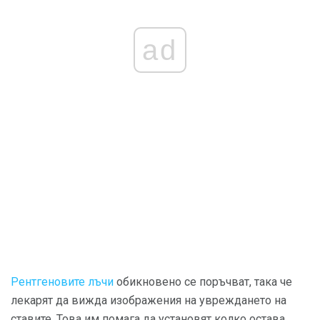
ad
Рентгеновите лъчи
обикновено се поръчват, така че
лекарят да вижда изображения на увреждането на
ставите. Това им помага да установят колко остава