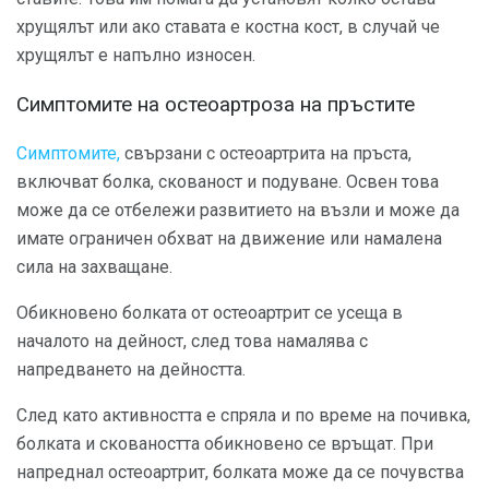
хрущялът или ако ставата е костна кост, в случай че
хрущялът е напълно износен.
Симптомите на остеоартроза на пръстите
Симптомите,
свързани с остеоартрита на пръста,
включват болка, скованост и подуване. Освен това
може да се отбележи развитието на възли и може да
имате ограничен обхват на движение или намалена
сила на захващане.
Обикновено болката от остеоартрит се усеща в
началото на дейност, след това намалява с
напредването на дейността.
След като активността е спряла и по време на почивка,
болката и сковаността обикновено се връщат. При
напреднал остеоартрит, болката може да се почувства