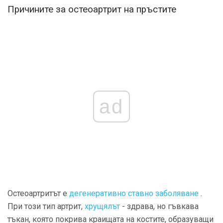
Причините за остеоартрит на пръстите
ad
Остеоартритът е
дегенеративно ставно заболяване
.
При този тип артрит,
хрущялът
- здрава, но гъвкава
тъкан, която покрива краищата на костите, образуващи