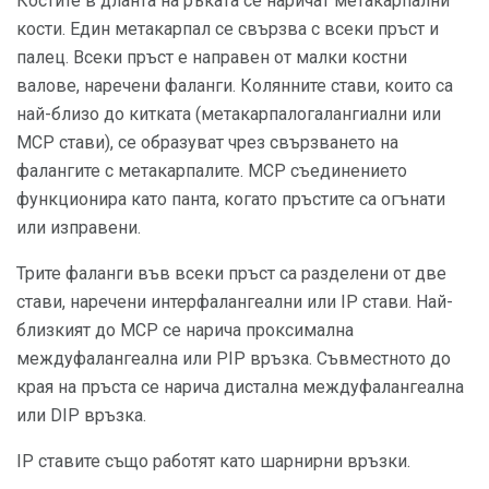
Костите в дланта на ръката се наричат ​​метакарпални
кости. Един метакарпал се свързва с всеки пръст и
палец. Всеки пръст е направен от малки костни
валове, наречени фаланги. Колянните стави, които са
най-близо до китката (метакарпалогалангиални или
MCP стави), се образуват чрез свързването на
фалангите с метакарпалите. МСР съединението
функционира като панта, когато пръстите са огънати
или изправени.
Трите фаланги във всеки пръст са разделени от две
стави, наречени интерфалангеални или IP стави. Най-
близкият до MCP се нарича проксимална
междуфалангеална или PIP връзка. Съвместното до
края на пръста се нарича дистална междуфалангеална
или DIP връзка.
IP ставите също работят като шарнирни връзки.