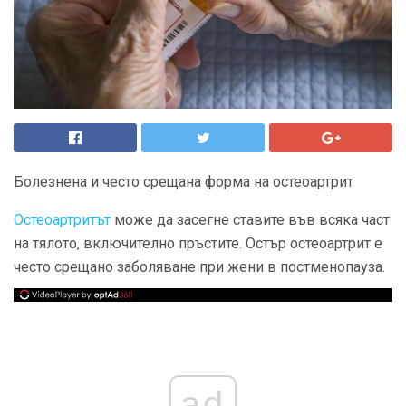
Болезнена и често срещана форма на остеоартрит
Остеоартритът
може да засегне ставите във всяка част
на тялото, включително пръстите. Остър остеоартрит е
често срещано заболяване при жени в постменопауза.
ad