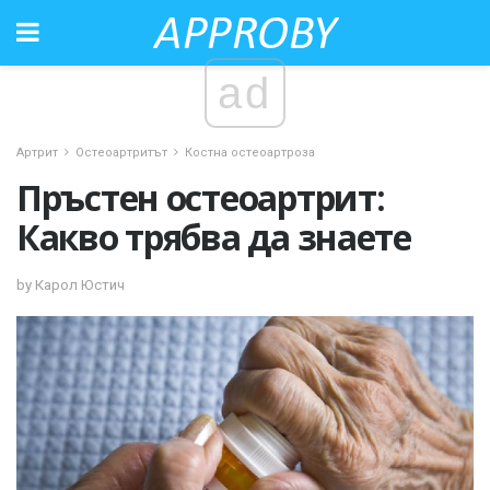
ad
Артрит
Остеоартритът
Костна остеоартроза
Пръстен остеоартрит:
Какво трябва да знаете
by Карол Юстич