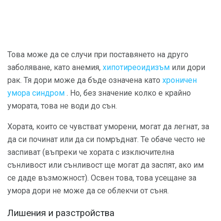
Това може да се случи при поставянето на друго
заболяване, като анемия,
хипотиреоидизъм
или дори
рак. Тя дори може да бъде означена като
хроничен
умора синдром
. Но, без значение колко е крайно
умората, това не води до сън.
Хората, които се чувстват уморени, могат да легнат, за
да си починат или да си помръднат. Те обаче често не
заспиват (въпреки че хората с изключителна
сънливост или сънливост ще могат да заспят, ако им
се даде възможност). Освен това, това усещане за
умора дори не може да се облекчи от съня.
Лишения и разстройства