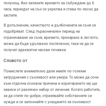
полунощ. Ако запазите времето за събуждане до 6
часа, периодът на сън се укрепва и става по-лесно да
заспите.
В допълнение, качеството и дълбочината на съня се
подобряват. След първоначален период на
ограничаване на съня, времето, прекарано в леглото,
може да бъде удължено постепенно, така че да се
получат адекватни часове почивка.
Словото от
Помислете внимателно дали имате по-големи
затруднения с сънливост или умора. То може да сочи
към отделна основна причина и коригирането му ще
зависи от различен набор от лечения. Когато работите,
за да спите по-добре, отразявайте собствените си
нужди и се запознайте с усещането за сънливост.