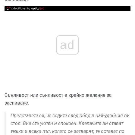
ad
Сънливост или сънливост е крайно желание за
заспиване.
Представете си, че седите след обяд в най-удобния ви
стол. Вие сте уютен и спокоен. Клепачите ви стават
тежки и всеки път, когато се затварят, те остават по