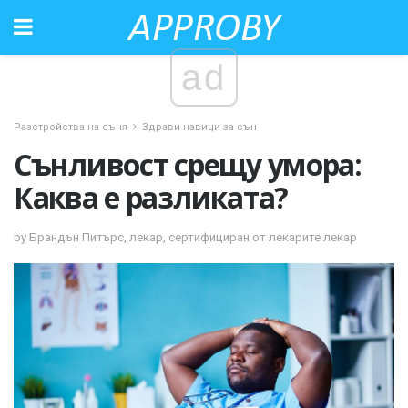
ad
Разстройства на съня
Здрави навици за сън
Сънливост срещу умора:
Каква е разликата?
by Брандън Питърс, лекар, сертифициран от лекарите лекар