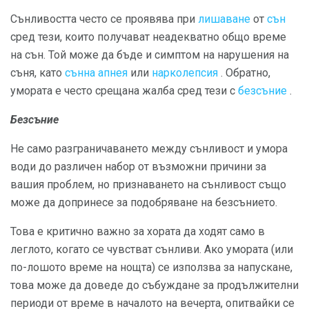
Сънливостта често се проявява при
лишаване
от
сън
сред тези, които получават неадекватно общо време
на сън. Той може да бъде и симптом на нарушения на
съня, като
сънна апнея
или
нарколепсия
. Обратно,
умората е често срещана жалба сред тези с
безсъние
.
Безсъние
Не само разграничаването между сънливост и умора
води до различен набор от възможни причини за
вашия проблем, но признаването на сънливост също
може да допринесе за подобряване на безсънието.
Това е критично важно за хората да ходят само в
леглото, когато се чувстват сънливи. Ако умората (или
по-лошото време на нощта) се използва за напускане,
това може да доведе до събуждане за продължителни
периоди от време в началото на вечерта, опитвайки се