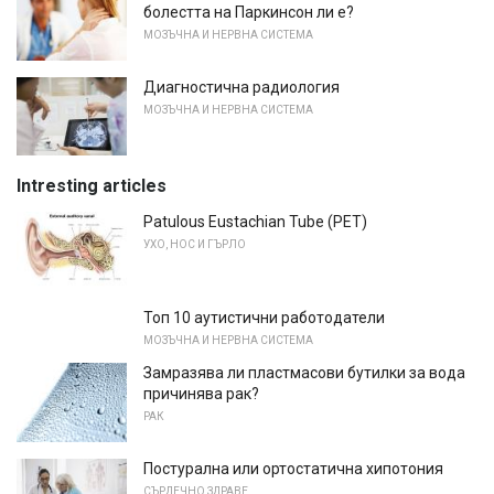
болестта на Паркинсон ли е?
МОЗЪЧНА И НЕРВНА СИСТЕМА
Диагностична радиология
МОЗЪЧНА И НЕРВНА СИСТЕМА
Intresting articles
Patulous Eustachian Tube (PET)
УХО, НОС И ГЪРЛО
Топ 10 аутистични работодатели
МОЗЪЧНА И НЕРВНА СИСТЕМА
Замразява ли пластмасови бутилки за вода
причинява рак?
РАК
Постурална или ортостатична хипотония
СЪРДЕЧНО ЗДРАВЕ