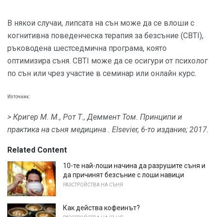
В някои случаи, липсата на сън може да се влоши с
когнитивна поведенческа терапия за безсъние (CBTI),
ръководена шестседмична програма, която
оптимизира съня. CBTI може да се осигури от психолог
по сън или чрез участие в семинар или онлайн курс.
Източник:
> Кригер М. М., Рот Т., Деммент Том.
Принципи и
практика на съня медицина
.
Elsevier, 6-то издание;
2017.
Related Content
10-те най-лоши начина да разрушите съня и
да причинят безсъние с лоши навици
РАЗСТРОЙСТВА НА СЪНЯ
Как действа кофеинът?