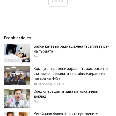
Fresh articles
Балон катетър радиационна терапия за рак
на гърдата
РАК
Как ще се промени здравната застраховка
съгласно правилата за стабилизиране на
пазара на HHS?
ЗДРАВНА ОСИГУРОВКА
След операцията идва патологичният
доклад
РАК
Устойчива болка в шията при жените -