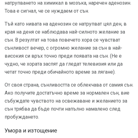
натрупването на химикал в мозъка, наречен аденозин.
Това е сигнал, че се нуждаем от сън.
Тъй като нивата на аденозин се натрупват цял ​​ден, в
края на деня се наблюдава най-силното желание за
сън. В резултат на това повечето хора се чувстват
сънливост вечер, с огромно желание за сън в най-
високия си връх точно преди появата на сън. (Не е
чудно, че хората заспят да гледат телевизия или да
четат точно преди обичайното време за лягане).
От своя страна, сънливостта се облекчава от самия сън.
Ако получите достатъчно време за нормален сън, вие
събуждате чувството на освежаване и желанието за
сън трябва да бъде почти напълно намалено след
пробуждането.
Умора и изтощение