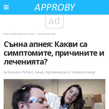
ad
Разстройства на съня
Сънна апнея
Сънна апнея: Какви са
симптомите, причините и
леченията?
by Брандън Питърс, лекар, сертифициран от лекарите лекар