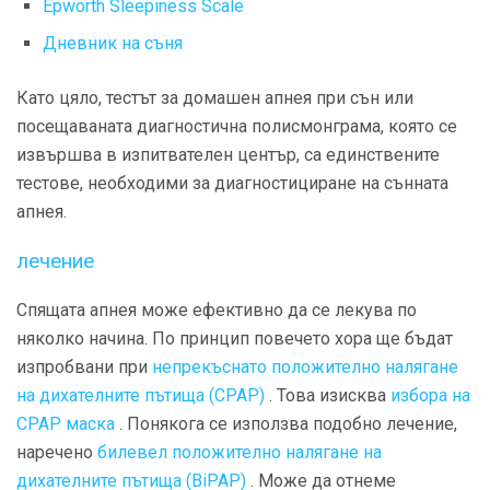
Epworth Sleepiness Scale
Дневник на съня
Като цяло, тестът за домашен апнея при сън или
посещаваната диагностична полисмонграма, която се
извършва в изпитвателен център, са единствените
тестове, необходими за диагностициране на сънната
апнея.
лечение
Спящата апнея може ефективно да се лекува по
няколко начина. По принцип повечето хора ще бъдат
изпробвани при
непрекъснато положително налягане
на дихателните пътища (CPAP)
. Това изисква
избора на
CPAP маска
. Понякога се използва подобно лечение,
наречено
билевел положително налягане на
дихателните пътища (BiPAP)
. Може да отнеме