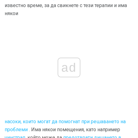
известно време, за да свикнете с тези терапии и има
някои
ad
насоки, които могат да помогнат при решаването на
проблеми
. Има някои помещения, като например
чинстрап,
който може да
предотврати дишането в