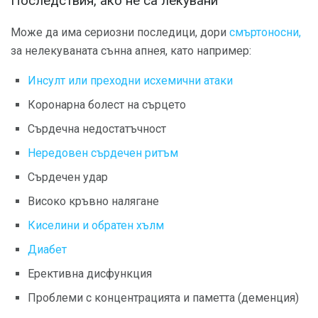
Последствия, ако не са лекувани
Може да има сериозни последици, дори
смъртоносни,
за нелекуваната сънна апнея, като например:
Инсулт или преходни исхемични атаки
Коронарна болест на сърцето
Сърдечна недостатъчност
Нередовен сърдечен ритъм
Сърдечен удар
Високо кръвно налягане
Киселини и обратен хълм
Диабет
Ерективна дисфункция
Проблеми с концентрацията и паметта (деменция)