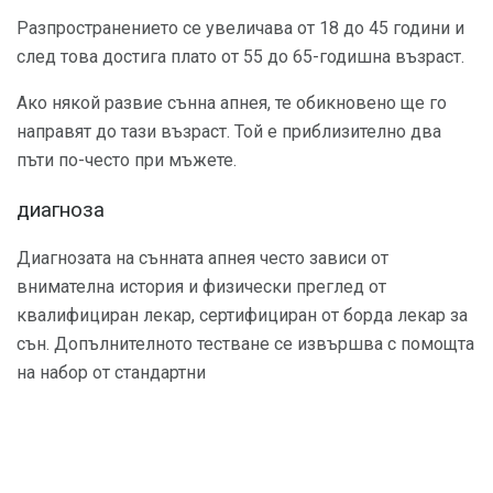
Разпространението се увеличава от 18 до 45 години и
след това достига плато от 55 до 65-годишна възраст.
Ако някой развие сънна апнея, те обикновено ще го
направят до тази възраст. Той е приблизително два
пъти по-често при мъжете.
диагноза
Диагнозата на сънната апнея често зависи от
внимателна история и физически преглед от
квалифициран лекар, сертифициран от борда лекар за
сън. Допълнителното тестване се извършва с помощта
на набор от стандартни