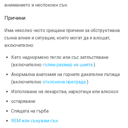
вниманието и неспокоен сън.
Причини
Има няколко често срещани причини за обструктивна
сънна апнея и ситуации, които могат да я влошат,
включително:
Като наднормено тегло или със затлъстяване
(включително
голям размер на шията
)
Анормална анатомия на горните дихателни пътища
(включително
отклонена преграда
)
Използване на лекарства, наркотици или алкохол
остаряване
Спящата на гърба
REM или сънувам сън