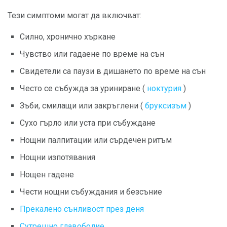
Тези симптоми могат да включват:
Силно, хронично хъркане
Чувство или гадаене по време на сън
Свидетели са паузи в дишането по време на сън
Често се събужда за уриниране (
ноктурия
)
Зъби, смилащи или закръглени (
бруксизъм
)
Сухо гърло или уста при събуждане
Нощни палпитации или сърдечен ритъм
Нощни изпотявания
Нощен гадене
Чести нощни събуждания и безсъние
Прекалено сънливост през деня
Сутрешно главоболие