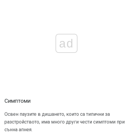
ad
Симптоми
Освен паузите в дишането, които са типични за
разстройството, има много други чести симптоми при
сънна апнея.