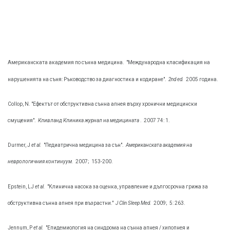
Американската академия по сънна медицина.
"Международна класификация на
нарушенията на съня: Ръководство за диагностика и кодиране".
2nd ed.
2005 година.
Collop, N. "Ефектът от обструктивна сънна апнея върху хронични медицински
смущения".
Кливланд Клиника журнал на медицината
.
2007 74: 1.
Durmer, J
et al.
"Педиатрична медицина за сън".
Американската академия на
неврологичния континуум.
2007;
153-200.
Epstein, LJ
et al.
"Клинична насока за оценка, управление и дългосрочна грижа за
обструктивна сънна апнея при възрастни."
J Clin Sleep Med.
2009;
5: 263.
Jennum, P
et al.
"Епидемиология на синдрома на сънна апнея / хипопнея и