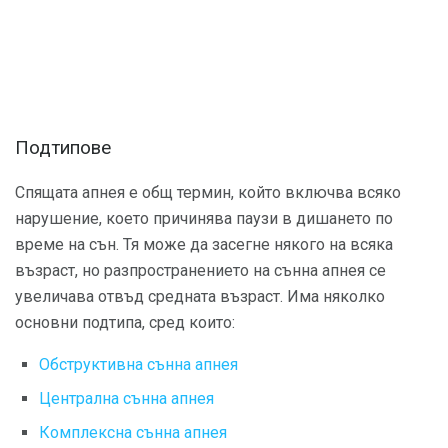
Подтипове
Спящата апнея е общ термин, който включва всяко
нарушение, което причинява паузи в дишането по
време на сън. Тя може да засегне някого на всяка
възраст, но разпространението на сънна апнея се
увеличава отвъд средната възраст. Има няколко
основни подтипа, сред които:
Обструктивна сънна апнея
Централна сънна апнея
Комплексна сънна апнея