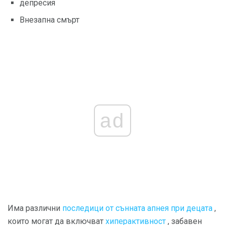
депресия
Внезапна смърт
ad
Има различни
последици от сънната апнея при децата
,
които могат да включват
хиперактивност
, забавен