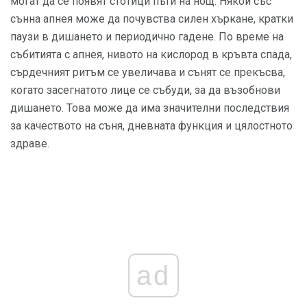
могат да се появят стотици пъти на нощ. Някой със
сънна апнея може да почувства силен хъркане, кратки
паузи в дишането и периодично гадене. По време на
събитията с апнея, нивото на кислород в кръвта спада,
сърдечният ритъм се увеличава и сънят се прекъсва,
когато засегнатото лице се събуди, за да възобнови
дишането. Това може да има значителни последствия
за качеството на съня, дневната функция и цялостното
здраве.
ad