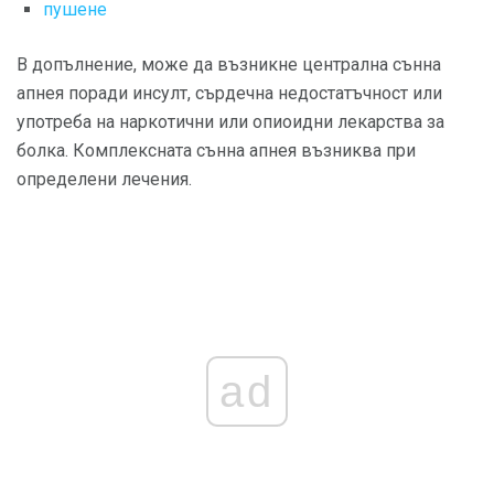
пушене
В допълнение, може да възникне централна сънна
апнея поради инсулт, сърдечна недостатъчност или
употреба на наркотични или опиоидни лекарства за
болка. Комплексната сънна апнея възниква при
определени лечения.
ad