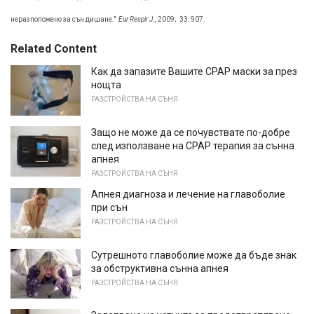
неразположено за сън дишане."
Eur Respir J.,
2009;
33: 907.
Related Content
Как да запазите Вашите CPAP маски за през
нощта
РАЗСТРОЙСТВА НА СЪНЯ
Защо не може да се почувствате по-добре
след използване на CPAP терапия за сънна
апнея
РАЗСТРОЙСТВА НА СЪНЯ
Апнея диагноза и лечение на главоболие
при сън
РАЗСТРОЙСТВА НА СЪНЯ
Сутрешното главоболие може да бъде знак
за обструктивна сънна апнея
РАЗСТРОЙСТВА НА СЪНЯ