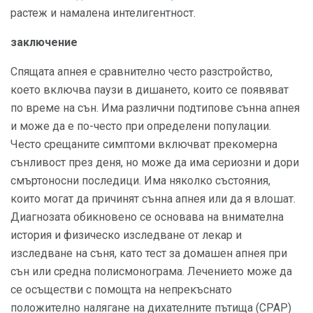
растеж и намалена интелигентност.
заключение
Спящата апнея е сравнително често разстройство,
което включва паузи в дишането, които се появяват
по време на сън. Има различни подтипове сънна апнея
и може да е по-често при определени популации.
Често срещаните симптоми включват прекомерна
сънливост през деня, но може да има сериозни и дори
смъртоносни последици. Има няколко състояния,
които могат да причинят сънна апнея или да я влошат.
Диагнозата обикновено се основава на внимателна
история и физическо изследване от лекар и
изследване на съня, като тест за домашен апнея при
сън или средна полисмонограма. Лечението може да
се осъществи с помощта на непрекъснато
положително налягане на дихателните пътища (CPAP)