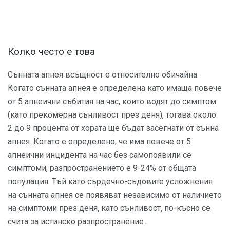
Колко често е това
Сънната апнея всъщност е относително обичайна.
Когато сънната апнея е определена като имаща повече
от 5 апнеични събития на час, които водят до симптом
(като прекомерна сънливост през деня), тогава около
2 до 9 процента от хората ще бъдат засегнати от сънна
апнея. Когато е определено, че има повече от 5
апнеични инцидента на час без самопоявили се
симптоми, разпространението е 9-24% от общата
популация. Тъй като сърдечно-съдовите усложнения
на сънната апнея се появяват независимо от наличието
на симптоми през деня, като сънливост, по-късно се
счита за истинско разпространение.