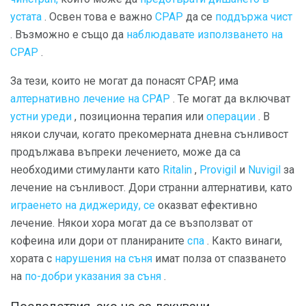
устата
. Освен това е важно
CPAP
да се
поддържа чист
. Възможно е също да
наблюдавате използването на
CPAP
.
За тези, които не могат да понасят CPAP, има
алтернативно лечение на CPAP
. Те могат да включват
устни уреди
, позиционна терапия или
операции
. В
някои случаи, когато прекомерната дневна сънливост
продължава въпреки лечението, може да са
необходими стимуланти като
Ritalin
,
Provigil
и
Nuvigil
за
лечение на сънливост. Дори странни алтернативи, като
играенето на диджериду, се
оказват ефективно
лечение. Някои хора могат да се възползват от
кофеина или дори от планираните
спа
. Както винаги,
хората с
нарушения на съня
имат полза от спазването
на
по-добри указания за съня
.