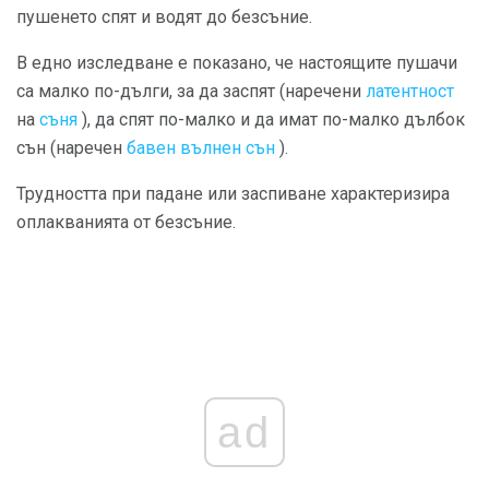
пушенето спят и водят до безсъние.
В едно изследване е показано, че настоящите пушачи
са малко по-дълги, за да заспят (наречени
латентност
на
съня
), да спят по-малко и да имат по-малко дълбок
сън (наречен
бавен вълнен сън
).
Трудността при падане или заспиване характеризира
оплакванията от безсъние.
ad