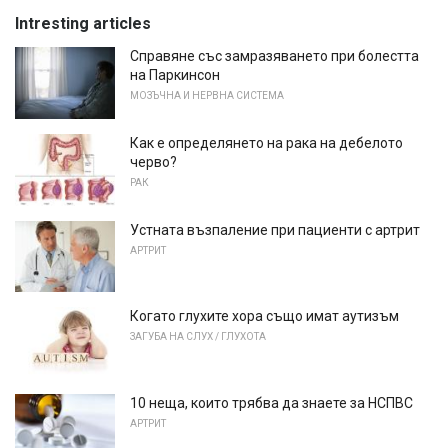
Intresting articles
Справяне със замразяването при болестта
на Паркинсон
МОЗЪЧНА И НЕРВНА СИСТЕМА
Как е определянето на рака на дебелото
черво?
РАК
Устната възпаление при пациенти с артрит
АРТРИТ
Когато глухите хора също имат аутизъм
ЗАГУБА НА СЛУХ / ГЛУХОТА
10 неща, които трябва да знаете за НСПВС
АРТРИТ