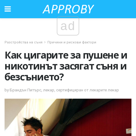
ad
Разстройства на съня
Причини и рискови фактори
Как цигарите за пушене и
никотинът засягат съня и
безсънието?
by Брандън Питърс, лекар, сертифициран от лекарите лекар