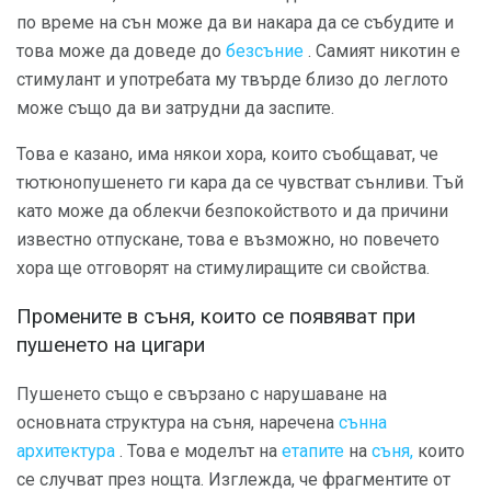
по време на сън може да ви накара да се събудите и
това може да доведе до
безсъние
. Самият никотин е
стимулант и употребата му твърде близо до леглото
може също да ви затрудни да заспите.
Това е казано, има някои хора, които съобщават, че
тютюнопушенето ги кара да се чувстват сънливи. Тъй
като може да облекчи безпокойството и да причини
известно отпускане, това е възможно, но повечето
хора ще отговорят на стимулиращите си свойства.
Промените в съня, които се появяват при
пушенето на цигари
Пушенето също е свързано с нарушаване на
основната структура на съня, наречена
сънна
архитектура
. Това е моделът на
етапите
на
съня,
които
се случват през нощта. Изглежда, че фрагментите от