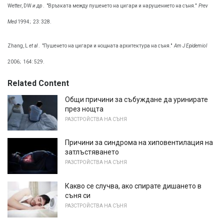
Wetter, DW
и др
.
"Връзката между пушенето на цигари и нарушението на съня."
Prev
Med
1994;
23: 328.
Zhang, L
et al
.
"Пушенето на цигари и нощната архитектура на съня."
Am J Epidemiol
2006;
164: 529.
Related Content
Общи причини за събуждане да уринирате
през нощта
РАЗСТРОЙСТВА НА СЪНЯ
Причини за синдрома на хиповентилация на
затлъстяването
РАЗСТРОЙСТВА НА СЪНЯ
Какво се случва, ако спирате дишането в
съня си
РАЗСТРОЙСТВА НА СЪНЯ