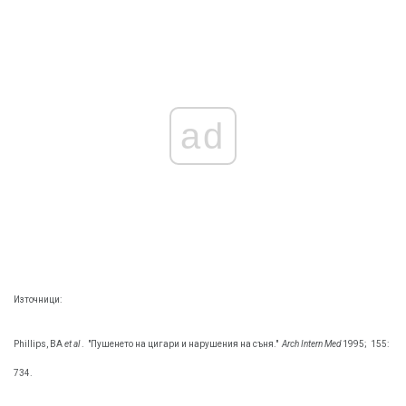
ad
Източници:
Phillips, BA
et al
.
"Пушенето на цигари и нарушения на съня."
Arch Intern Med
1995;
155:
734.