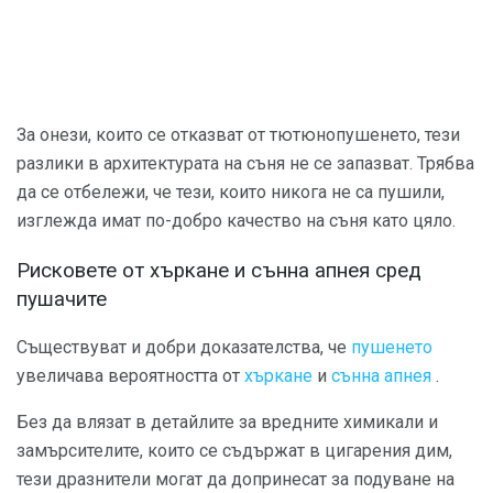
За онези, които се отказват от тютюнопушенето, тези
разлики в архитектурата на съня не се запазват. Трябва
да се отбележи, че тези, които никога не са пушили,
изглежда имат по-добро качество на съня като цяло.
Рисковете от хъркане и сънна апнея сред
пушачите
Съществуват и добри доказателства, че
пушенето
увеличава вероятността от
хъркане
и
сънна апнея
.
Без да влязат в детайлите за вредните химикали и
замърсителите, които се съдържат в цигарения дим,
тези дразнители могат да допринесат за подуване на