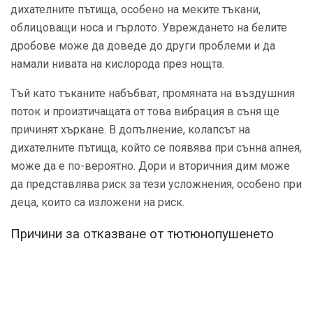
дихателните пътища, особено на меките тъкани,
облицоващи носа и гърлото. Увреждането на белите
дробове може да доведе до други проблеми и да
намали нивата на кислорода през нощта.
Тъй като тъканите набъбват, промяната на въздушния
поток и произтичащата от това вибрация в съня ще
причинят хъркане. В допълнение, колапсът на
дихателните пътища, който се появява при сънна апнея,
може да е по-вероятно. Дори и вторичния дим може
да представлява риск за тези усложнения, особено при
деца, които са изложени на риск.
Причини за отказване от тютюнопушенето