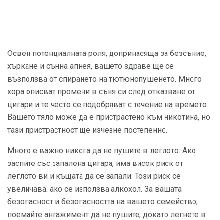
Освен потенциалната роля, допринасяща за безсъние,
хъркане и сънна апнея, вашето здраве ще се
възползва от спирането на тютюнопушенето. Много
хора описват промени в съня си след отказване от
цигари и те често се подобряват с течение на времето.
Вашето тяло може да е пристрастено към никотина, но
тази пристрастност ще изчезне постепенно.
Много е важно никога да не пушите в леглото. Ако
заспите със запалена цигара, има висок риск от
леглото ви и къщата да се запали. Този риск се
увеличава, ако се използва алкохол. За вашата
безопасност и безопасността на вашето семейство,
поемайте ангажимент да не пушите, докато легнете в