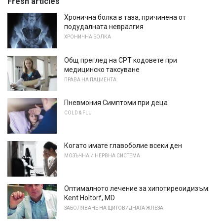
Fresh articles
Хронична болка в таза, причинена от
подудалната невралгия
ХРОНИЧНА БОЛКА
Общ преглед на CPT кодовете при
медицинско таксуване
ПРАВА НА ПАЦИЕНТА
Пневмония Симптоми при деца
COLD & FLU
Когато имате главоболие всеки ден
МОЗЪЧНА И НЕРВНА СИСТЕМА
Оптималното лечение за хипотиреоидизъм:
Kent Holtorf, MD
ЗАБОЛЯВАНЕ НА ЩИТОВИДНАТА ЖЛЕЗА