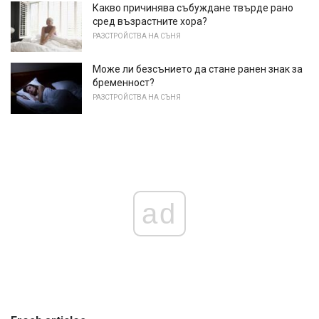
Какво причинява събуждане твърде рано
сред възрастните хора?
РАЗСТРОЙСТВА НА СЪНЯ
Може ли безсънието да стане ранен знак за
бременност?
РАЗСТРОЙСТВА НА СЪНЯ
ad