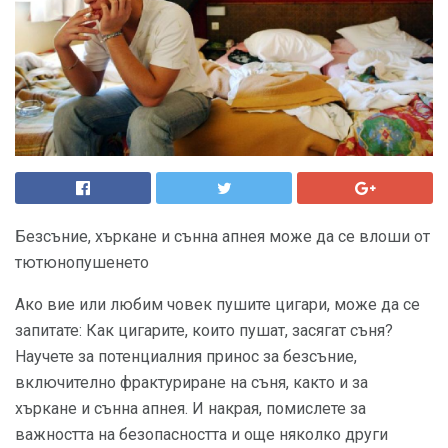
Безсъние, хъркане и сънна апнея може да се влоши от
тютюнопушенето
Ако вие или любим човек пушите цигари, може да се
запитате: Как цигарите, които пушат, засягат съня?
Научете за потенциалния принос за безсъние,
включително фрактуриране на съня, както и за
хъркане и сънна апнея. И накрая, помислете за
важността на безопасността и още няколко други