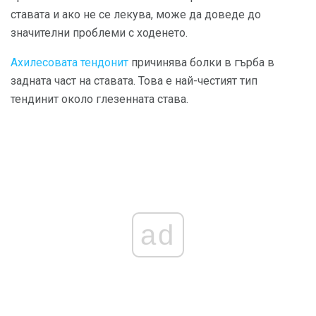
ставата и ако не се лекува, може да доведе до
значителни проблеми с ходенето.
Ахилесовата тендонит
причинява болки в гърба в
задната част на ставата. Това е най-честият тип
тендинит около глезенната става.
ad