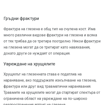
Гръдни фрактури
Фрактура на глезена е общ тип на счупена кост. Има
много различни видове фрактури на глезена и всяка
от тях трябва да се третира поотделно. Някои фрактури
на глезена могат да се третират като навяхвания,
докато други се нуждаят от операция.
Увреждане на хрущялите
Хрущялът на глезенната става е податлив на
нараняване, ако поддържате изкълчване на глезена,
фрактура или друг вид травматични наранявания.
Травмите на хрущялите могат да стартират спектъра от
ограничена област на увреждане на по-широко
разпространения артрит на глезена.