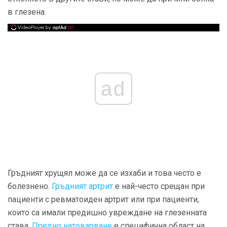
в глезена.
ad
Гръдният хрущял може да се изхаби и това често е
болезнено.
Гръдният артрит
е най-често срещан при
пациенти с ревматоиден артрит или при пациенти,
които са имали предишно увреждане на глезенната
става.
Предно натоварване
е специфична област на