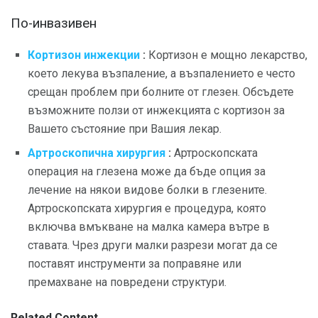
По-инвазивен
Кортизон инжекции
:
Кортизон е мощно лекарство,
което лекува възпаление, а възпалението е често
срещан проблем при болните от глезен. Обсъдете
възможните ползи от инжекцията с кортизон за
Вашето състояние при Вашия лекар.
Артроскопична хирургия
:
Артроскопската
операция на глезена може да бъде опция за
лечение на някои видове болки в глезените.
Артроскопската хирургия е процедура, която
включва вмъкване на малка камера вътре в
ставата. Чрез други малки разрези могат да се
поставят инструменти за поправяне или
премахване на повредени структури.
Related Content