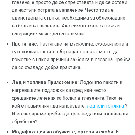
глезена, е просто да се спре ставата и да се остави
да настъпи острата възпаление. Често това е
единствената стъпка, необходима за облекчаване
на болки в глезените. Ако симптомите са тежки,
патериците може да са полезни.
Протягане:
Разтягане на мускулите, сухожилията и
сухожилията, които обгръщат ставата, може да
помогне с някои причини за болка в глезена. Трябва
да се създаде добра практика.
Лед и топлина Приложение:
Ледените пакети и
нагряващите подложки са сред най-често
срещаните лечения за болки в глезените. Така че
кой е правилният да използвате:
лед или топлина
?
И колко време трябва да трае леда или топлинната
обработка?
Модификации на обувките, ортези и скоби:
В