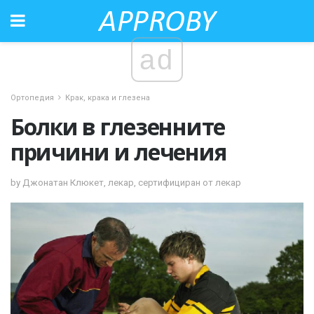
ad
Ортопедия
Крак, крака и глезена
Болки в глезенните
причини и лечения
by Джонатан Клюкет, лекар, сертифициран от лекар