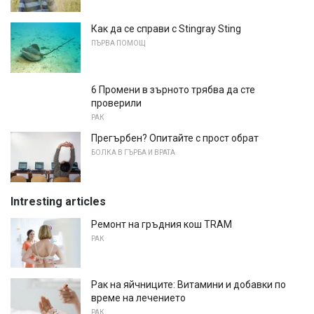
Как да се справи с Stingray Sting
ПЪРВА ПОМОЩ
6 Промени в зърното трябва да сте
проверили
РАК
Прегърбен? Опитайте с прост обрат
БОЛКА В ГЪРБА И ВРАТА
Intresting articles
Ремонт на гръдния кош TRAM
РАК
Рак на яйчниците: Витамини и добавки по
време на лечението
РАК