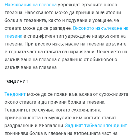
Навяхвания на глезена
увреждат връзките около
глезена. Навяхването може да причини значителни
болки в глезените, както и подуване и усещане, че
ставата може да се разпадне.
Високото изкълчване на
глезена
е специфичен тип увреждане на връзките на
глезена. При високо изкълчване на глезена връзките
в горната част на ставата са наранявани. Лечението на
изкълчване на глезена е различно от обикновено
изкълчване на глезена.
тендинит
Тендонит
може да се появи във всяка от сухожилията
около ставата и да причини болка в глезена.
Тендонитът се случва, когато сухожилията,
привързаността на мускулите към костите стават
раздразнени и възпалени.
Задният тибиален тендинит
причинява болка в глезена на вътрешната част на