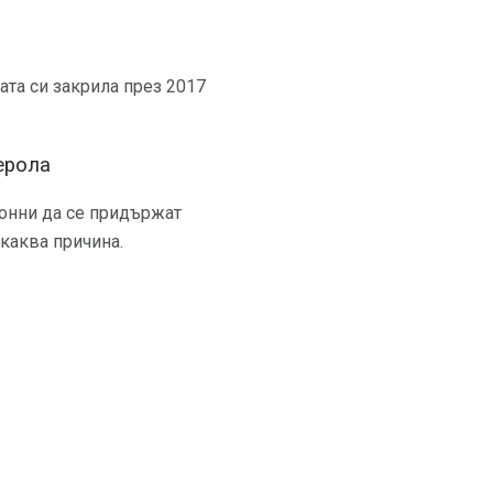
ната си закрила през 2017
ерола
лонни да се придържат
якаква причина.