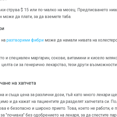
ки струва $ 15 или по-малко на месец. Предписването ниа
 може да плати, за да вземете таба.
ри
 на
разтворими фибри
може да намали нивата на холестеро
то и специален маргарин, сокове, витамини и кисело мляко
о целта си за генерично лекарство, тези други възможности
чане на хапчета
дна и съща цена за различни дози, тъй като много лекари 
димо и да кажат на пациентите да разделят хапчетата си. П
ова е безопасно и широко прието. Това, което не работи, е 
а "почивка" без одобрението на лекаря, за да спестите пар