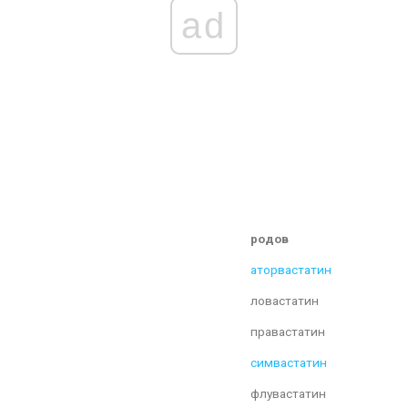
ad
родов
аторвастатин
ловастатин
правастатин
симвастатин
флувастатин