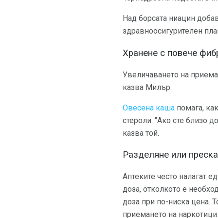
Над борсата ниацин добав
здравноосигурителен план
Хранене с повече фиб
Увеличаването на приема
казва Милър.
Овесена каша
помага, как
стероли. "Ако сте близо д
казва той.
Разделяне или преска
Аптеките често налагат е
доза, отколкото е необхо
доза при по-ниска цена. Т
приемането на наркотици з