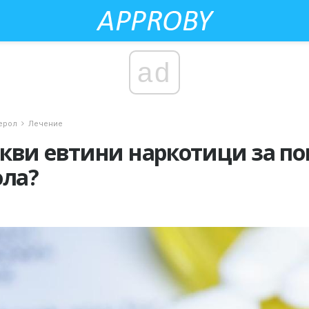
ad
ерол
Лечение
кви евтини наркотици за п
ола?