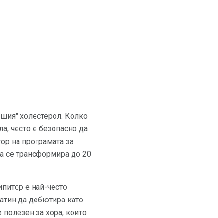
ошия" холестерол. Колко
а, често е безопасно да
ор на програмата за
да се трансформира до 20
ипитор е най-често
татин да дебютира като
 полезен за хора, които