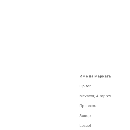
Име на марката
Lipitor
Mevacor, Altoprev
Правакол
Зокор
Lescol