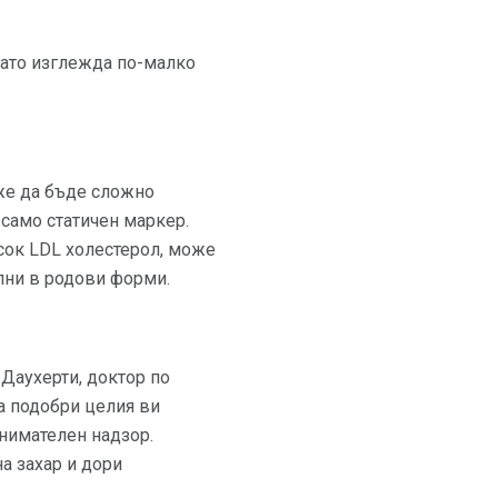
като изглежда по-малко
же да бъде сложно
 само статичен маркер.
исок LDL холестерол, може
ъпни в родови форми.
 Даухерти, доктор по
 подобри целия ви
внимателен надзор.
а захар и дори