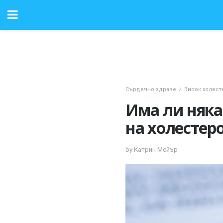
Сърдечно здраве
Висок холест
Има ли няка
на холестер
by Катрин Мейър