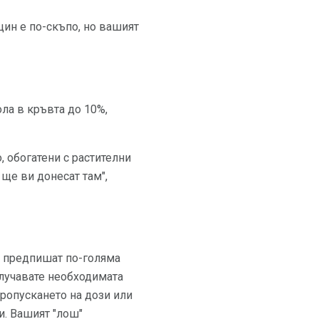
цин е по-скъпо, но вашият
ла в кръвта до 10%,
, обогатени с растителни
 ще ви донесат там",
ще предпишат по-голяма
олучавате необходимата
пропускането на дози или
и. Вашият "лош"