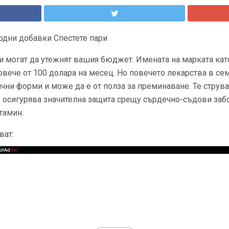
одни добавки Спестете пари
 могат да утежнят вашия бюджет. Имената на марката като 
повече от 100 долара на месец. Но повечето лекарства в се
ични форми и може да е от полза за преминаване. Те струва
 осигурява значителна защита срещу сърдечно-съдови заб
тамин.
ват: