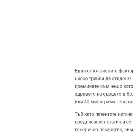
Един от ключовите фактор
ниско трябва да отидеш? 
преминете към нещо като
здравето на сърцето в бо
или 40 милиграма генерич
Тъй като патентите изтича
предписаният статин и се
генерично лекарство, сим