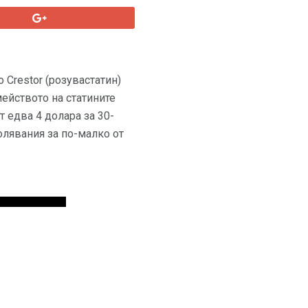
Crestor (розувастатин)
мейството на статините
т едва 4 долара за 30-
олявания за по-малко от