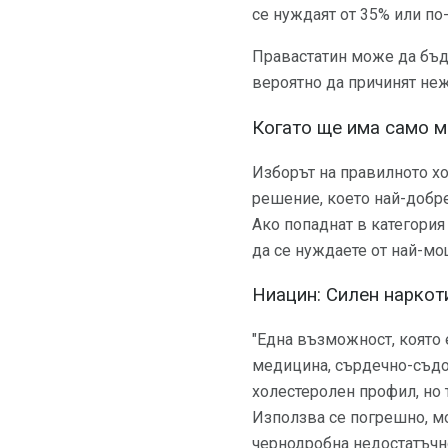
се нуждаят от 35% или по
Правастатин може да бъд
вероятно да причинят не
Когато ще има само м
Изборът на правилното х
решение, което най-добре
Ако попаднат в категория
да се нуждаете от най-мо
Ниацин: Силен наркот
"Една възможност, която 
медицина, сърдечно-съдо
холестеролен профил, но 
Използва се погрешно, мо
чернодробна недостатъчн