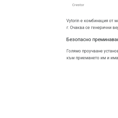
Crestor
Vytorin е комбинация от м
г. Очаква се генерични ве
Безопасно преминаван
Голямо проучване установ
към приемането им и имат