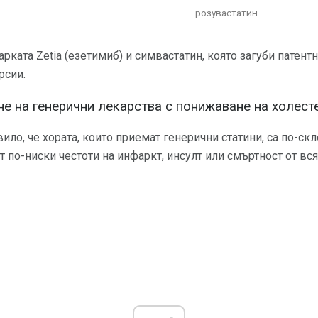
розувастатин
арката Zetia (езетимиб) и симвастатин, която загуби патент
рсии.
е на генерични лекарства с понижаване на холест
ило, че хората, които приемат генерични статини, са по-ск
 по-ниски честоти на инфаркт, инсулт или смъртност от вс