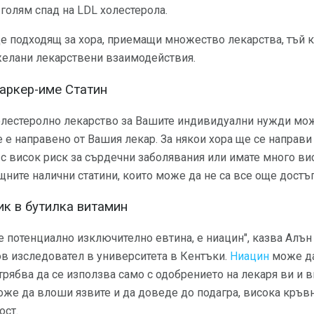
-голям спад на LDL холестерола.
е подходящ за хора, приемащи множество лекарства, тъй 
желани лекарствени взаимодействия.
аркер-име Статин
олестеролно лекарство за Вашите индивидуални нужди мо
 е направено от Вашия лекар. За някои хора ще се направи
 с висок риск за сърдечни заболявания или имате много в
щните налични статини, които може да не са все още дост
ик в бутилка витамин
е потенциално изключително евтина, е ниацин", казва Алън
в изследовател в университета в Кентъки.
Ниацин
може да
трябва да се използва само с одобрението на лекаря ви и 
же да влоши язвите и да доведе до подагра, висока кръвн
ост.