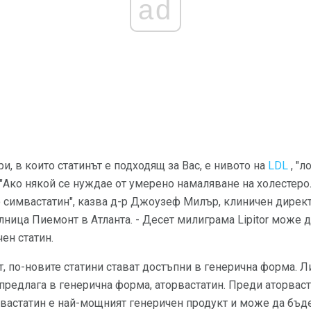
ad
и, в които статинът е подходящ за Вас, е нивото на
LDL
, "л
"Ако някой се нуждае от умерено намаляване на холестерол
 симвастатин", казва д-р Джоузеф Милър, клиничен директ
лница Пиемонт в Атланта. - Десет милиграма Lipitor може 
ен статин.
т, по-новите статини стават достъпни в генерична форма. Л
 предлага в генерична форма, аторвастатин. Преди аторвас
вастатин е най-мощният генеричен продукт и може да бъде