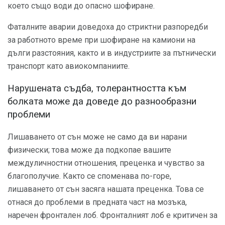
което също води до опасно шофиране.
Фаталните аварии доведоха до стриктни разпоредби
за работното време при шофиране на камиони на
дълги разстояния, както и в индустриите за пътнически
транспорт като авиокомпаниите.
Нарушената съдба, толерантността към
болката може да доведе до разнообразни
проблеми
Лишаването от сън може не само да ви нарани
физически; това може да подкопае вашите
междуличностни отношения, преценка и чувство за
благополучие. Както се споменава по-горе,
лишаването от сън засяга нашата преценка. Това се
отнася до проблеми в предната част на мозъка,
наречен фронтален лоб. Фронталният лоб е критичен за