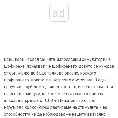
ad
Всъщност, изследванията, използващи симулатори на
шофиране, показват, че шофирането, докато се нуждае
от сън, може да бъде толкова опасно, колкото
шофирането, докато е в нетрезво състояние. В едно
проучване субектите, лишени от сън, изчезнаха на пътя
на всеки 5 минути, което беше свързано с ниво на
алкохол в кръвта от 0,08%. Лишаването от сън
нарушава колко бързо реагираме на стимулите и на
способността ни да наблюдаваме нещата визуално,