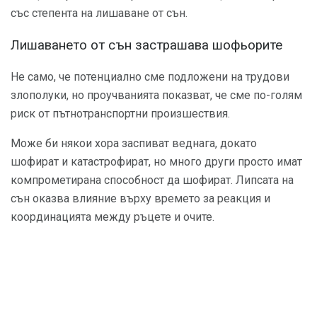
със степента на лишаване от сън.
Лишаването от сън застрашава шофьорите
Не само, че потенциално сме подложени на трудови
злополуки, но проучванията показват, че сме по-голям
риск от пътнотранспортни произшествия.
Може би някои хора заспиват веднага, докато
шофират и катастрофират, но много други просто имат
компрометирана способност да шофират. Липсата на
сън оказва влияние върху времето за реакция и
координацията между ръцете и очите.