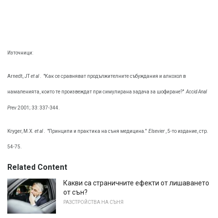
Източници:
Arnedt, JT
et al
.
"Как се сравняват продължителните събуждания и алкохол в
намаленията, които те произвеждат при симулирана задача за шофиране?"
Accid Anal
Prev
2001; 33: 337-344.
Kryger, М.Х.
et al
.
"Принципи и практика на съня медицина."
Elsevier
, 5-то издание, стр.
54-75.
Related Content
Какви са страничните ефекти от лишаването
от сън?
РАЗСТРОЙСТВА НА СЪНЯ