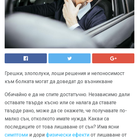
Грешки, злополуки, лоши решения и непоносимост
към болката могат да доведат до възникване
Обичайно е да не спите достатъчно. Независимо дали
оставате твърде късно или се налага да ставате
твърде рано, може да се окажете, че получавате по-
малко сън, отколкото имате нужда. Какви са
последиците от това лишаване от сън? Има ясни
симптоми
и дори
физически ефекти
от лишаване от