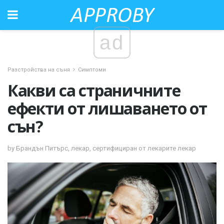
ad
Разстройства на съня
Симптоми
Какви са страничните
ефекти от лишаването от
сън?
by Брандън Питърс, лекар, сертифициран от лекарите лекар