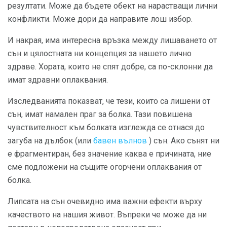
резултати. Може да бъдете обект на нарастващи лични
конфликти. Може дори да направите лош избор.
И накрая, има интересна връзка между лишаването от
сън и цялостната ни концепция за нашето лично
здраве. Хората, които не спят добре, са по-склонни да
имат здравни оплаквания.
Изследванията показват, че тези, които са лишени от
сън, имат намален праг за болка. Тази повишена
чувствителност към болката изглежда се отнася до
загуба на дълбок (или
бавен вълнов
) сън. Ако сънят ни
е фрагментиран, без значение каква е причината, ние
сме подложени на същите огорчени оплаквания от
болка.
Липсата на сън очевидно има важни ефекти върху
качеството на нашия живот. Въпреки че може да ни