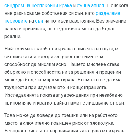
синдром на неспокойни крака
и
сънна апнея
. Понякога
ние разкъсваме собствения си сън, като
разделяме
периодите
на
сън
на по-къси разстояния. Без значение
каква е причината, последствията могат да бъдат
реални.
Най-голямата жалба, свързана с липсата на шута, е
сънливостта и говори за цялостно намалена
способност да мислим ясно. Нашето мислене става
объркано и способността ни за решения и преценки
може да бъде компрометирана. Възможно е да има
трудности при изучаването и концентрацията.
Изследванията показват увреждания при незабавно
припомняне и краткотрайна памет с лишаване от сън.
Това може да доведе до грешки или на работното
място, включително повишен риск от злополука.
Всъщност рискът от наранявания като цяло е свързан