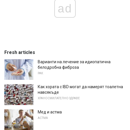
ad
Fresh articles
Варианти на лечение за идиопатична
белодробна фиброза
РАК
Как хората с IBD могат да намерят тоалетна
навсякъде
ХРАНОСМИЛАТЕЛНО ЗДРАВЕ
Мед и астма
АСТМА