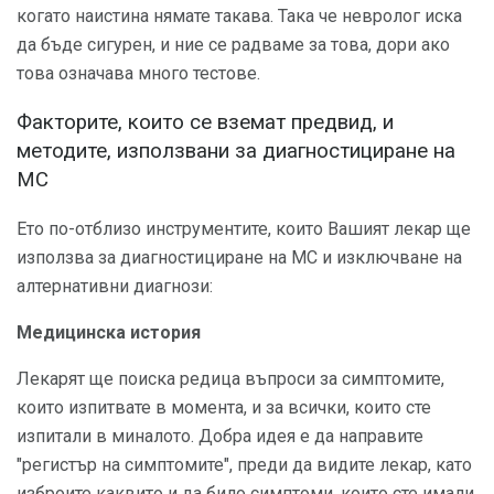
когато наистина нямате такава. Така че невролог иска
да бъде сигурен, и ние се радваме за това, дори ако
това означава много тестове.
Факторите, които се вземат предвид, и
методите, използвани за диагностициране на
МС
Ето по-отблизо инструментите, които Вашият лекар ще
използва за диагностициране на МС и изключване на
алтернативни диагнози:
Медицинска история
Лекарят ще поиска редица въпроси за симптомите,
които изпитвате в момента, и за всички, които сте
изпитали в миналото. Добра идея е да направите
"регистър на симптомите", преди да видите лекар, като
изброите каквито и да било симптоми, които сте имали