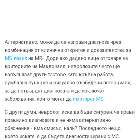
Алтернативно, може да се направи диагноза чрез
комбинация от клинични открития и доказателства за
MS лезия
на MRI. Дори ако дадено лице отговаря на
критериите на Макдоналд, невролозите често ще
изпълняват други тестове като кръвна работа,
лумбална пункция и визуално възбудени потенциали,
за да потвърдят диагнозата и да изключат
заболявания, които могат да
имитират MS
.
С други думи, невролог иска да бъде сигурен, че прави
правилно диагнозата и че няма алтернативно
обяснение - има смисъл, нали? Последното нещо,
което искате, е да бъдете диагностицирани с МС,