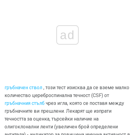
ad
гръбначен ствол
, този тест изисква да се вземе малко
количество цереброспинална течност (CSF) от
гръбначния стълб
чрез игла, която се поставя между
гръбначните ви прешлени. Лекарят ще изпрати
течността за оценка, търсейки наличие на
олигоклонални ленти (увеличен брой определени
антитела) - индикатор за повишена имунна активност в