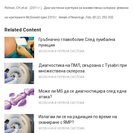
Polman, CH, et al.
(2011 г.).
Диагностични критерии за множествена склероза: ревизии
на критериите McDonald през 2010 г.
Annals of Neurology
, Feb; 69 (2): 292-302.
Related Content
Гръбначно главоболие След лумбална
пункция
МОЗЪЧНА И НЕРВНА СИСТЕМА
Диагностика на ПМЛ, свързана с Tysabri при
множествена склероза
МОЗЪЧНА И НЕРВНА СИСТЕМА
Може ли MS да се диагностицира след една
атака?
МОЗЪЧНА И НЕРВНА СИСТЕМА
Излагам ли се на радиация по време на
сканиране с ЯМР?
МОЗЪЧНА И НЕРВНА СИСТЕМА