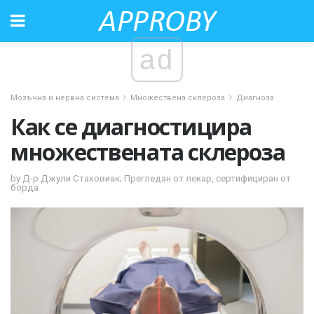
ad
Мозъчна и нервна система
Множествена склероза
Диагноза
Как се диагностицира
множествената склероза
by Д-р Джули Стаховиак; Прегледан от лекар, сертифициран от
борда