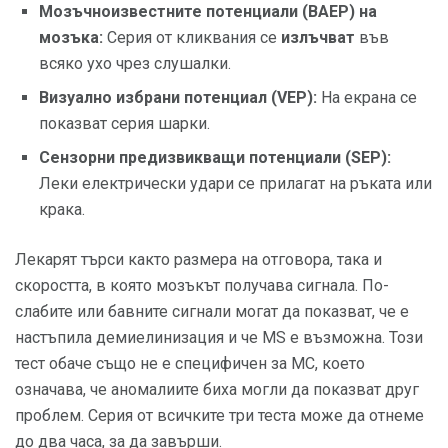
Мозъчноизвестните потенциали (BAEP) на
мозъка:
Серия от кликвания се
излъчват
във
всяко ухо чрез слушалки.
Визуално избрани потенциал (VEP):
На екрана се
показват серия шарки.
Сензорни предизвикващи потенциали (SEP):
Леки електрически удари се прилагат на ръката или
крака.
Лекарят търси както размера на отговора, така и
скоростта, в която мозъкът получава сигнала. По-
слабите или бавните сигнали могат да показват, че е
настъпила демиелинизация и че MS е възможна. Този
тест обаче също не е специфичен за МС, което
означава, че аномалиите биха могли да показват друг
проблем. Серия от всичките три теста може да отнеме
до два часа, за да завърши.