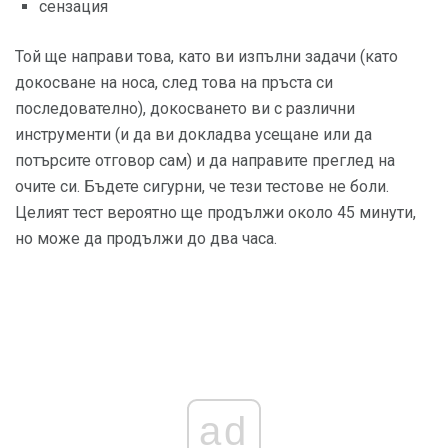
сензация
Той ще направи това, като ви изпълни задачи (като
докосване на носа, след това на пръста си
последователно), докосването ви с различни
инструменти (и да ви докладва усещане или да
потърсите отговор сам) и да направите преглед на
очите си. Бъдете сигурни, че тези тестове не боли.
Целият тест вероятно ще продължи около 45 минути,
но може да продължи до два часа.
ad