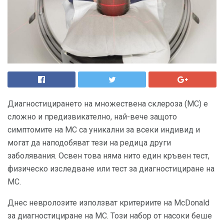
Диагностицирането на множествена склероза (МС) е
сложно и предизвикателно, най-вече защото
симптомите на МС са уникални за всеки индивид и
могат да наподобяват тези на редица други
заболявания. Освен това няма нито един кръвен тест,
физическо изследване или тест за диагностициране на
МС.
Днес невролозите използват критериите на McDonald
за диагностициране на МС. Този набор от насоки беше