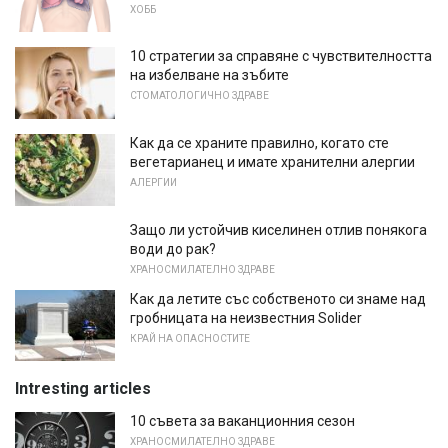
ХОББ
10 стратегии за справяне с чувствителността
на избелване на зъбите
СТОМАТОЛОГИЧНО ЗДРАВЕ
Как да се храните правилно, когато сте
вегетарианец и имате хранителни алергии
АЛЕРГИИ
Защо ли устойчив киселинен отлив понякога
води до рак?
ХРАНОСМИЛАТЕЛНО ЗДРАВЕ
Как да летите със собственото си знаме над
гробницата на неизвестния Solider
КРАЙ НА ОПАСНОСТИТЕ
Intresting articles
10 съвета за ваканционния сезон
ХРАНОСМИЛАТЕЛНО ЗДРАВЕ