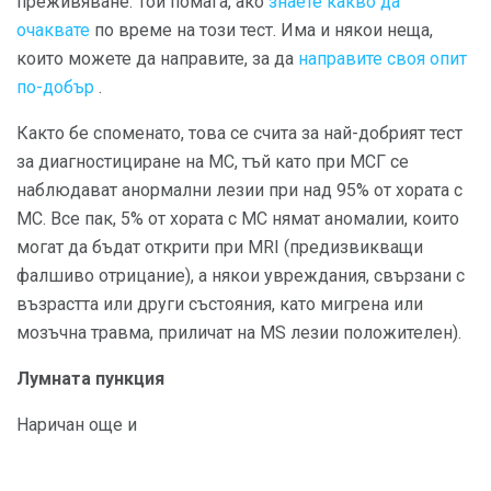
преживяване. Той помага, ако
знаете какво да
очаквате
по време на този тест. Има и някои неща,
които можете да направите, за да
направите своя опит
по-добър
.
Както бе споменато, това се счита за най-добрият тест
за диагностициране на МС, тъй като при МСГ се
наблюдават анормални лезии при над 95% от хората с
МС. Все пак, 5% от хората с МС нямат аномалии, които
могат да бъдат открити при MRI (предизвикващи
фалшиво отрицание), а някои увреждания, свързани с
възрастта или други състояния, като мигрена или
мозъчна травма, приличат на MS лезии положителен).
Лумната пункция
Наричан още и