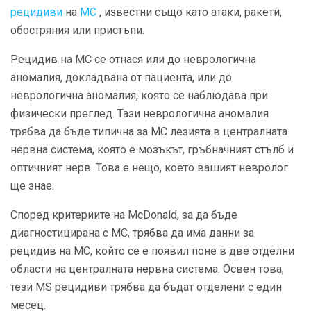
рецидиви
на
МС
, известни също като атаки, ракети,
обостряния или пристъпи.
Рецидив на МС се отнася или до неврологична
аномалия, докладвана от пациента, или до
неврологична аномалия, която се наблюдава при
физически преглед. Тази неврологична аномалия
трябва да бъде типична за МС лезията в централната
нервна система, която е мозъкът, гръбначният стълб и
оптичният нерв. Това е нещо, което вашият невролог
ще знае.
Според критериите на McDonald, за да бъде
диагностицирана с МС, трябва да има данни за
рецидив на МС, който се е появил поне в две отделни
области на централната нервна система. Освен това,
тези MS рецидиви трябва да бъдат отделени с един
месец.