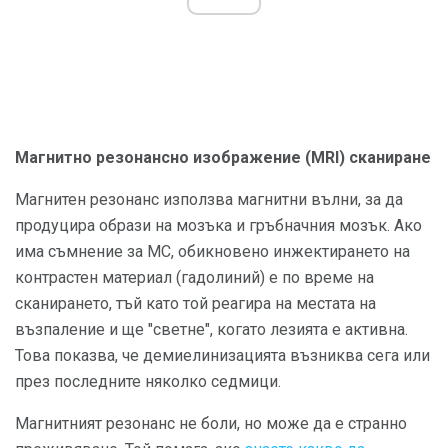
Магнитно резонансно изображение (MRI) сканиране
Магнитен резонанс използва магнитни вълни, за да
продуцира образи на мозъка и гръбначния мозък. Ако
има съмнение за МС, обикновено инжектирането на
контрастен материал (гадолиний) е по време на
сканирането, тъй като той реагира на местата на
възпаление и ще "светне", когато лезията е активна.
Това показва, че демиелинизацията възниква сега или
през последните няколко седмици.
Магнитният резонанс не боли, но може да е странно