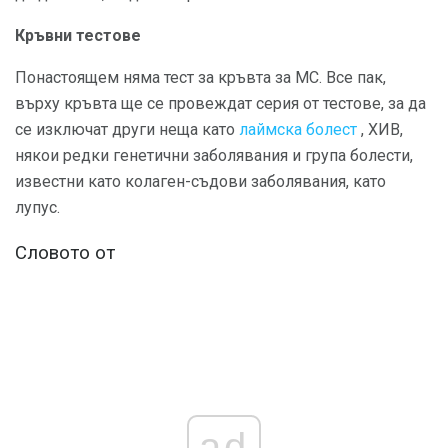
Кръвни тестове
Понастоящем няма тест за кръвта за МС. Все пак,
върху кръвта ще се провеждат серия от тестове, за да
се изключат други неща като
лаймска болест
, ХИВ,
някои редки генетични заболявания и група болести,
известни като колаген-съдови заболявания, като
лупус.
Словото от
ad