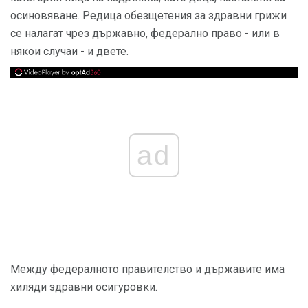
осиновяване. Редица обезщетения за здравни грижи
се налагат чрез държавно, федерално право - или в
някои случаи - и двете.
ad
Между федералното правителство и държавите има
хиляди здравни осигуровки.