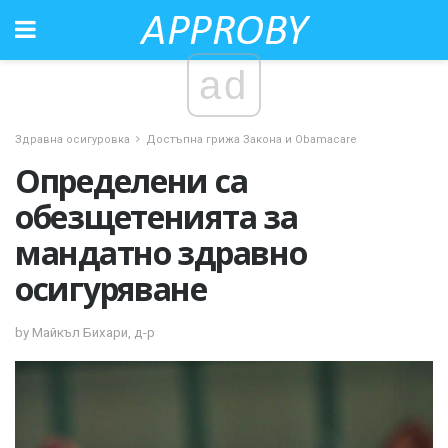
ad
Здравна осигуровка
Достъпна грижа Закона и Obamacare
Определени са
обезщетенията за
мандатно здравно
осигуряване
by Майкъл Бихари, д-р