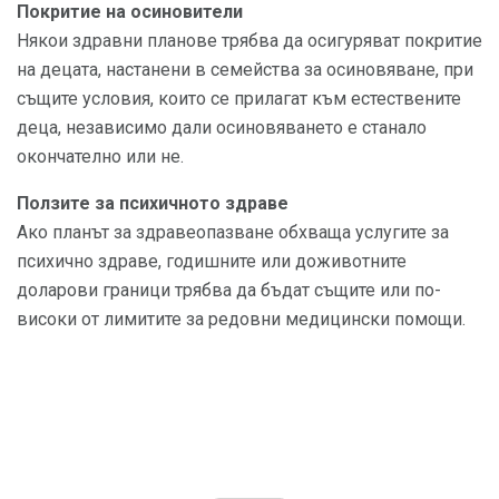
Покритие на осиновители
Някои здравни планове трябва да осигуряват покритие
на децата, настанени в семейства за осиновяване, при
същите условия, които се прилагат към естествените
деца, независимо дали осиновяването е станало
окончателно или не.
Ползите за психичното здраве
Ако планът за здравеопазване обхваща услугите за
психично здраве, годишните или доживотните
доларови граници трябва да бъдат същите или по-
високи от лимитите за редовни медицински помощи.