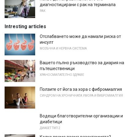
диагностицирани с рак на терминала
РАК
Intresting articles
Отслабването може да намали риска от
инсулт
МОЗЪЧНА И НЕРВНА СИСТЕМА
Вашето пълно ръководство за диария на
пътешественици
ХРАНОСМИЛАТЕЛНО ЗДРАВЕ
Ползите от йога за хора с фибромиалгия
СИНДРОМ НА ХРОНИЧНАТА УМОРА И ФИБРОМИАЛГИЯ
Водещи благотворителни организации и
диабетици
ДИАБЕТ ТИП 2
Колко време взема вазектомията?