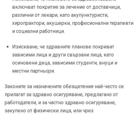
включват покритие за лечение от доставчици,
различни от лекари, като акупунктуристи,
хиропрактори, акушерки, професионални терапевти
и социални работници.
Изискване, че здравните планове покриват
зависими лица и други свързани лица, като
осиновени деца, зависими студенти, внуци и
местни партньори.
Законите за назначените обезщетения най-често се
прилагат за здравно осигуряване, предлагано от
работодатели, и за частно здравно осигуряване,
закупено от физически лица, или чрез