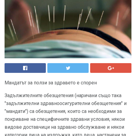
Мандатът за ползи за здравето е спорен
Задължителните обезщетения (наричани също така
"задължителни здравноосигурителни обезщетения" и
"мандати") са обезщетения, които са необходими за
покриване на специфичните здравни условия, някои
видове доставчици на здравно обслужване и някои
категории лица на издръжка, като деца, настанени за