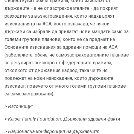
Съществуват обаче правила, които изискват от
държавите - а не от застрахователите - да покрият
разходите за възнаграждения, които надхвърлят
изискванията на ACA, което означава, че някои
държави са избрали да прилагат нови мандати само за
големи групови планове, които не са предмет на
Основните изисквания за здравни помощи на ACA
(забележете, обаче, че самозастрахователните планове
се регулират по-скоро от федералните правила,
отколкото от държавния надзор, така че те не
подлежат на нови изисквания, които държавите
изискват, повечето от много големи групови планове
са самозастраховани).
> Източници:
> Kaiser Family Foundation.
Държавни здравни факти
> Национална конференция на държавните