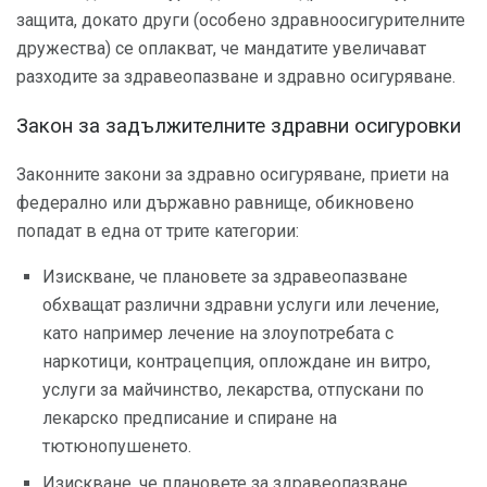
защита, докато други (особено здравноосигурителните
дружества) се оплакват, че мандатите увеличават
разходите за здравеопазване и здравно осигуряване.
Закон за задължителните здравни осигуровки
Законните закони за здравно осигуряване, приети на
федерално или държавно равнище, обикновено
попадат в една от трите категории:
Изискване, че плановете за здравеопазване
обхващат различни здравни услуги или лечение,
като например лечение на злоупотребата с
наркотици, контрацепция, оплождане ин витро,
услуги за майчинство, лекарства, отпускани по
лекарско предписание и спиране на
тютюнопушенето.
Изискване, че плановете за здравеопазване