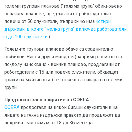
големи групови планове ("голяма група" обикновено
означава планове, предлагани от работодатели с
повече от 50 служители, въпреки че има
четири
държави, в които "малка група" включва работодатели
с до 100 служители
).
Големите групови планове обаче са сравнително
стабилни. Някои други мандати (например описаното
по-долу изискване - всички планове, предлагани от
работодатели с 15 или повече служители, обхващат
грижи за майчинство) се отнасят за пазара на големи
групи.
Продължително покритие на COBRA
COBRA
предоставя на някои бивши служители и на
лицата на тяхна издръжка правото да продължат да
покриват максимум от 18 до 36 месеца.