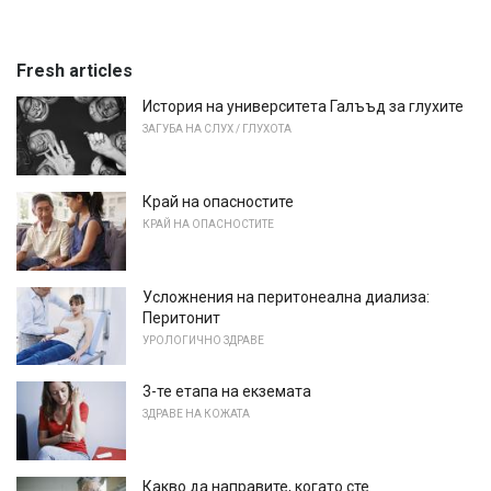
Fresh articles
История на университета Галъъд за глухите
ЗАГУБА НА СЛУХ / ГЛУХОТА
Край на опасностите
КРАЙ НА ОПАСНОСТИТЕ
Усложнения на перитонеална диализа:
Перитонит
УРОЛОГИЧНО ЗДРАВЕ
3-те етапа на екземата
ЗДРАВЕ НА КОЖАТА
Какво да направите, когато сте