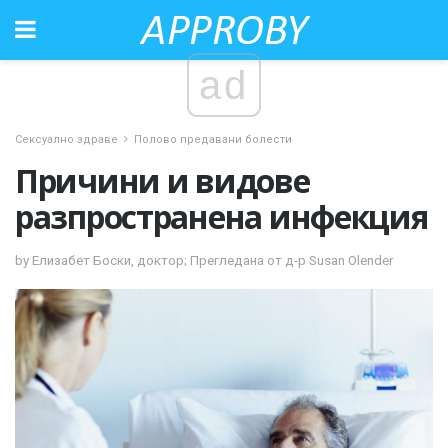
ad
Сексуално здраве
Полово предавани болести
Причини и видове
разпространена инфекция
by Елизабет Боски, доктор; Прегледана от д-р Susan Olender