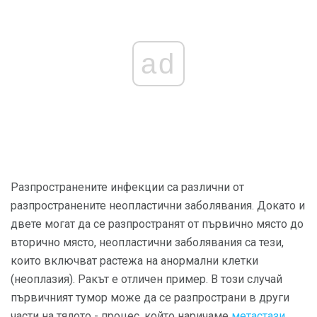
ad
Разпространените инфекции са различни от
разпространените неопластични заболявания. Докато и
двете могат да се разпространят от първично място до
вторично място, неопластични заболявания са тези,
които включват растежа на анормални клетки
(неоплазия). Ракът е отличен пример. В този случай
първичният тумор може да се разпространи в други
части на тялото - процес, който наричаме
метастази
.