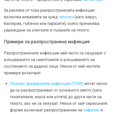
За разлика от това разпространената инфекция
включва инвазията на чужд
патоген
(като вирус,
бактерии, гъбички или паразити), която причинява
увреждане на клетките и тъканите на тялото.
Примери за разпространена инфекция
Разпространените инфекции най-често се свързват с
влошаването на симптомите и влошаването на
състоянието на дадено лице. Някои от най-честите
примери включват:
Полово предаваните инфекции (ППИ)
могат лесно
да се разпространяват от основното място (като
гениталиите, ануса или устата) до други части на
тялото, ако не се лекуват. Някои от най-сериозните
форми включват разпространение на
сифилис
и