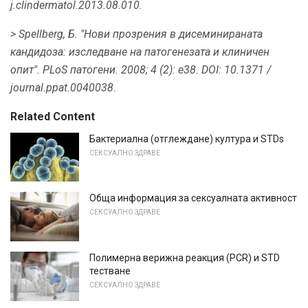
j.clindermatol.2013.08.010.
> Spellberg, Б. "Нови прозрения в дисеминираната
кандидоза: изследване на патогенезата и клиничен
опит".
PLoS патогени.
2008;
4 (2): e38.
DOI: 10.1371 /
journal.ppat.0040038.
Related Content
Бактериална (отглеждане) култура и STDs
СЕКСУАЛНО ЗДРАВЕ
Обща информация за сексуалната активност
СЕКСУАЛНО ЗДРАВЕ
Полимерна верижна реакция (PCR) и STD
тестване
СЕКСУАЛНО ЗДРАВЕ