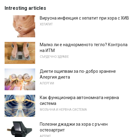
Intresting articles
Вирусна инфекция с хепатит при хора с ХИВ
ХЕПАТИТ
Малко ли е наднорменото тегло? Контрола
на ИТМ
СЪРДЕЧНО ЗДРАВЕ
Диети ощипвам за по-добро хранене
Алергия диета
АЛЕРГИИ
Как функционира автономната нервна
система
МОЗЪЧНА И НЕРВНА СИСТЕМА
Полезни джаджи за хора с ръчен
остеоартрит
АРТРИТ