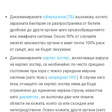
Дисеминираната
туберкулоза (ТБ)
възниква, когато
заразната бактерия се разпространява от белите
дробове до други органи чрез кръвообращението
или лимфната система. Около 90% от случаите
засягат множество органи и имат почти 100% риск
от смърт, ако не бъдат лекувани.
Дисеминираните
херпес зостер
, включващи вируса
на херпес зостер, са необичайно по-често срещано
състояние при хора с тежко увредена имунна
система (като тези с
напреднал HIV
). В случаи като
тези, огнището на херпес зостер няма да бъде
ограничено до единична нервна струна, известна
като
дерматом
, но включва две или повече
области на кожата, които са или съседни или
непосредствени. Освен кожата, други органи (като