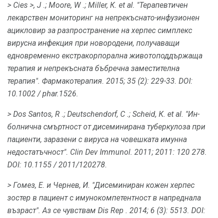
> Cies
>, J .;
Moore, W .;
Miller, К. et al.
"Терапевтичен
лекарствен мониторинг на непрекъснато-инфузионен
ацикловир за разпространение на херпес симплекс
вирусна инфекция при новородени, получаващи
едновременно екстракорпорална животоподдържаща
терапия и непрекъсната бъбречна заместителна
терапия".
Фармакотерапия.
2015;
35 (2): 229-33.
DOI:
10.1002 / phar.1526.
> Dos Santos, R .;
Deutschendorf, C .;
Scheid, К. et al.
"Ин-
болнична смъртност от дисеминирана туберкулоза при
пациенти, заразени с вируса на човешката имунна
недостатъчност".
Clin Dev Immunol.
2011;
2011: 120 278.
DOI: 10.1155 / 2011/120278.
> Гомез, Е. и Чернев, И. "Дисеминиран кожен херпес
зостер в пациент с имунокомпетентност в напреднала
възраст".
Аз се
чувствам Dis Rep
.
2014;
6 (3): 5513.
DOI: