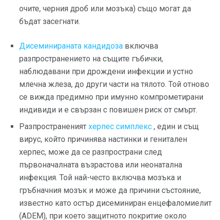
очите, черния дроб или мозъка) също могат да
бъдат засегнати.
Дисеминираната кандидоза
включва
разпространението на същите гъбички,
наблюдавани при дрождени инфекции и устно
млечна жлеза, до други части на тялото. Той отново
се вижда предимно при имунно компрометирани
индивиди и е свързан с повишен риск от смърт.
Разпространеният
херпес симплекс
, един и същ
вирус, който причинява настинки и генитален
херпес, може да се разпространи след
първоначалната възрастова или неонатална
инфекция. Той най-често включва мозъка и
гръбначния мозък и може да причини състояние,
известно като остър дисеминиран енцефаломиелит
(ADEM), при което защитното покритие около