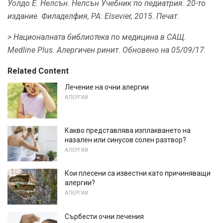
Уолдо Е. Нелсън.
Нелсън Учебник по педиатрия.
20-то
издание.
Филаделфия, PA: Elsevier, 2015. Печат.
> Националната библиотека по медицина в САЩ.
Medline Plus.
Алергичен ринит.
Обновено на 05/09/17.
Related Content
Лечение на очни алергии
АЛЕРГИИ
Какво представлява изплакването на
назален или синусов солен разтвор?
АЛЕРГИИ
Кои плесени са известни като причиняващи
алергии?
АЛЕРГИИ
Сърбести очни лечения