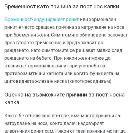
Бременност като причина за пост нос капки
Бременност-индуцираният ринит
или хормонален
ринит е често срещана причина за натрупване на носа
при бременни жени. Симптомите обикновено започват
през второто тримесечие и продължават до
раждането, като симптомите се решават малко след
раждането на бебето. При някои жени може да
възникне хормонален ринит при употреба на
противозачатъчни хапчета или когато функцията на
щитовидната жлеза е ниска (хипотиреоидизъм).
Оценка на възможните причини за пост-носна
капка
Както бе отбелязано по-горе, има много причини за
натрупване на носа, които далеч надхвърлят
алергичния ринит сам. Някои от тези причини могат да