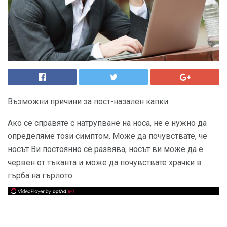
Възможни причини за пост-назален капки
Ако се справяте с натрупване на носа, не е нужно да
определяме този симптом. Може да почувствате, че
носът Ви постоянно се развява, носът ви може да е
червен от тъканта и може да почувствате храчки в
гърба на гърлото.