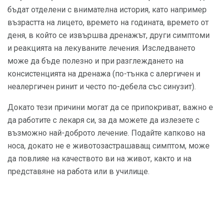
бъдат отделени с внимателна история, като например
възрастта на лицето, времето на годината, времето от
деня, в който се извършва дренажът, други симптоми
и реакцията на лекуваните лечения. Изследването
може да бъде полезно и при разглеждането на
консистенцията на дренажа (по-тънка с алергичен и
неалергичен ринит и често по-дебела със синузит).
Докато тези причини могат да се припокриват, важно е
да работите с лекаря си, за да можете да излезете с
възможно най-доброто лечение. Подайте капково на
носа, докато не е животозастрашаващ симптом, може
да повлияе на качеството ви на живот, както и на
представяне на работа или в училище.