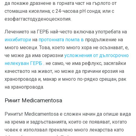
да покаже дразнене в горната част на гърлото от
стомашна киселина; с 24-часова рН сонда; или с
езофаггастодуденоцескопия.
Лечението на ГЕРБ най-често включва употребата на
инхибитори
на
протонната помпа в
продължение на
много месеци. Това, което много хора не осъзнават, е,
че може да има сериозни
усложнения от дългосрочно
нелекуван ГЕРБ
. не само, че има рефлукс, засягайки
качеството на живот, но може да причини ерозия на
хранопровода и, макар и много по-рядко срещан, рак
на хранопровода.
Ринит Medicamentosa
Ринитът Medicamentosa е сложен начин да опише вида
на хрема и задръстванията, които се появяват, когато
човек е използвал прекалено много лекарства като