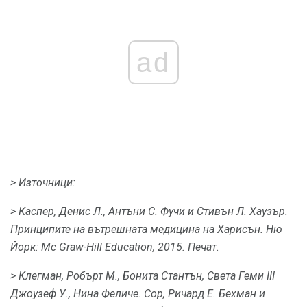
ad
> Източници:
> Каспер, Денис Л., Антъни С. Фучи и Стивън Л. Хаузър.
Принципите на вътрешната медицина на Харисън.
Ню
Йорк: Mc Graw-Hill Education, 2015. Печат.
> Клегман, Робърт М., Бонита Стантън, Света Геми III
Джоузеф У., Нина Феличе.
Сор, Ричард Е. Бехман и