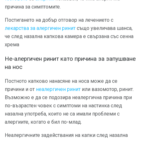
причина за симптомите.
Постигането на добър отговор на лечението с
лекарства за алергичен ринит
също увеличава шанса,
че след назална капкова камера е свързана със сенна
хрема
Не-алергичен ринит като причина за запушване
на нос
Постното капково нанасяне на носа може да се
причини и от
неалергичен ринит
или вазомотор, ринит.
Възможно е да се подозира неалергична причина при
по-възрастен човек с симптоми на настинка след
назална употреба, които не са имали проблеми с
алергиите, когато е бил по-млад.
Неалергичните задействания на капки след назална