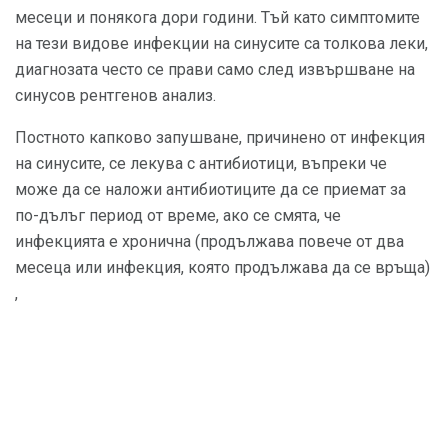
месеци и понякога дори години. Тъй като симптомите
на тези видове инфекции на синусите са толкова леки,
диагнозата често се прави само след извършване на
синусов рентгенов анализ.
Постното капково запушване, причинено от инфекция
на синусите, се лекува с антибиотици, въпреки че
може да се наложи антибиотиците да се приемат за
по-дълъг период от време, ако се смята, че
инфекцията е хронична (продължава повече от два
месеца или инфекция, която продължава да се връща)
,