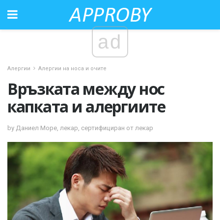
ad
Алергии
Алергии на носа и очите
Връзката между нос
капката и алергиите
by Даниел Море, лекар, сертифициран от лекар