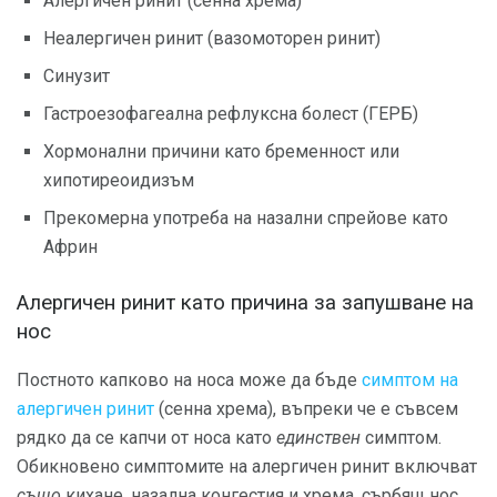
Алергичен ринит (сенна хрема)
Неалергичен ринит (вазомоторен ринит)
Синузит
Гастроезофагеална рефлуксна болест (ГЕРБ)
Хормонални причини като бременност или
хипотиреоидизъм
Прекомерна употреба на назални спрейове като
Африн
Алергичен ринит като причина за запушване на
нос
Постното капково на носа може да бъде
симптом на
алергичен ринит
(сенна хрема), въпреки че е съвсем
рядко да се капчи от носа като
единствен
симптом.
Обикновено симптомите на алергичен ринит включват
също
кихане, назална конгестия и хрема, сърбящ нос.