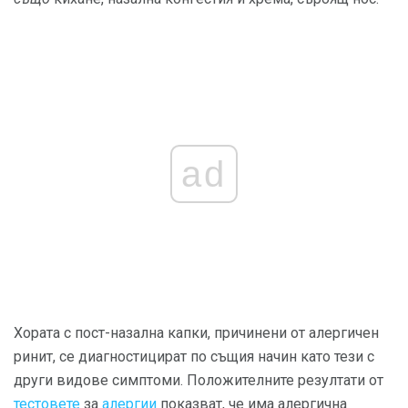
ad
Хората с пост-назална капки, причинени от алергичен
ринит, се диагностицират по същия начин като тези с
други видове симптоми. Положителните резултати от
тестовете
за
алергии
показват, че има алергична