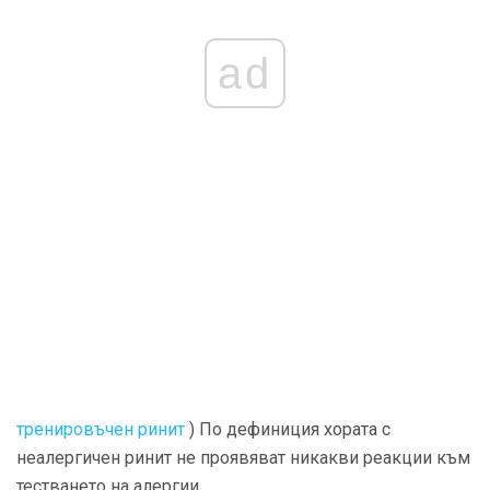
ad
тренировъчен ринит
) По дефиниция хората с
неалергичен ринит не проявяват никакви реакции към
тестването на алергии.