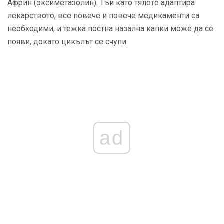
Африн (оксиметазолин). Тъй като тялото адаптира
лекарството, все повече и повече медикаменти са
необходими, и тежка постна назална капки може да се
появи, докато цикълът се счупи.
ad