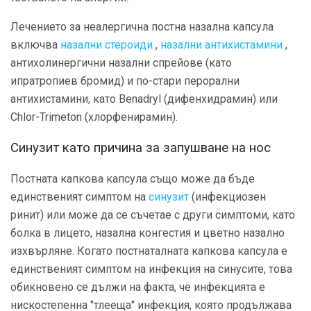
Лечението за неалергична постна назална капсула
включва
назални стероиди
,
назални антихистамини
,
антихолинергични назални спрейове (като
ипратропиев бромид) и по-стари перорални
антихистамини, като Benadryl (дифенхидрамин) или
Chlor-Trimeton (хлорфенирамин).
Синузит като причина за запушване на нос
Постната капкова капсула също може да бъде
единственият симптом на
синузит
(инфекциозен
ринит) или може да се съчетае с други симптоми, като
болка в лицето, назална конгестия и цветно назално
изхвърляне. Когато постнаталната капкова капсула е
единственият симптом на инфекция на синусите, това
обикновено се дължи на факта, че инфекцията е
нискостепенна "тлееща" инфекция, която продължава