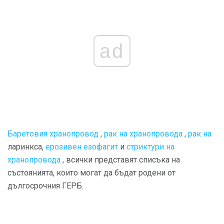
ad
Баретовия хранопровод
,
рак
на хранопровода
,
рак на
ларинкса,
ерозивен езофагит
и
стриктури на
хранопровода
, всички представят списъка на
състоянията, които могат да бъдат родени от
дългосрочния ГЕРБ.