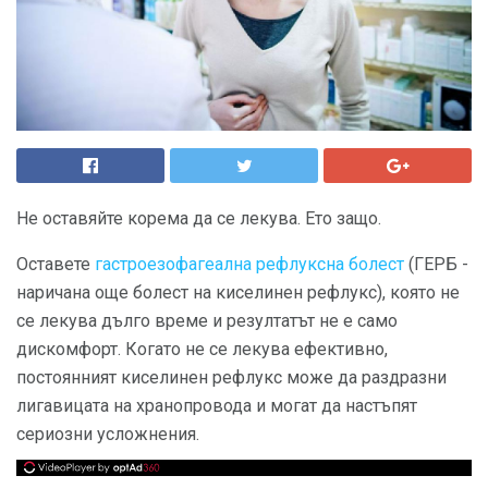
Не оставяйте корема да се лекува. Ето защо.
Оставете
гастроезофагеална рефлуксна болест
(ГЕРБ -
наричана още болест на киселинен рефлукс), която не
се лекува дълго време и резултатът не е само
дискомфорт. Когато не се лекува ефективно,
постоянният киселинен рефлукс може да раздразни
лигавицата на хранопровода и могат да настъпят
сериозни усложнения.