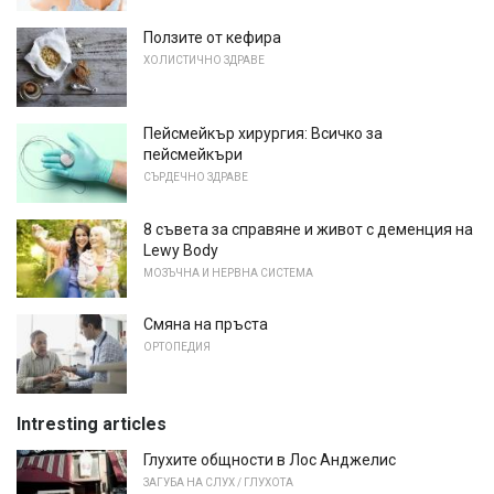
Ползите от кефира
ХОЛИСТИЧНО ЗДРАВЕ
Пейсмейкър хирургия: Всичко за
пейсмейкъри
СЪРДЕЧНО ЗДРАВЕ
8 съвета за справяне и живот с деменция на
Lewy Body
МОЗЪЧНА И НЕРВНА СИСТЕМА
Смяна на пръста
ОРТОПЕДИЯ
Intresting articles
Глухите общности в Лос Анджелис
ЗАГУБА НА СЛУХ / ГЛУХОТА