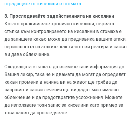
страдащите от киселини в стомаха
.
3. Проследявайте задействанията на киселини
Когато преживявате хронично киселини, първата
стъпка към контролирането на киселини в стомаха е
да запишете какво може да предизвика вашите атаки,
сериозността на атаките, как тялото ви реагира и какво
ви дава облекчение.
Следващата стъпка е да вземете тази информация до
Вашия лекар, така че и двамата да могат да определят
какви промени в начина ви на живот ще трябва да
направят и какви лечения ще ви дадат максимално
облекчение и да предотвратите усложнения. Можете
да използвате този запис за киселини като пример за
това какво да проследявате.