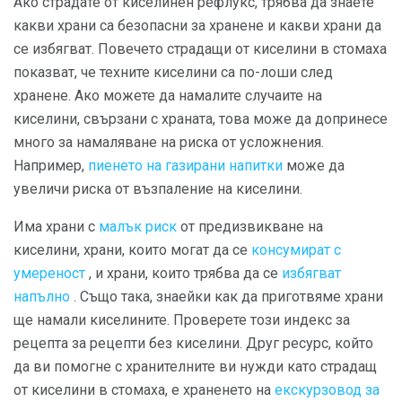
Ако страдате от киселинен рефлукс, трябва да знаете
какви храни са безопасни за хранене и какви храни да
се избягват. Повечето страдащи от киселини в стомаха
показват, че техните киселини са по-лоши след
хранене. Ако можете да намалите случаите на
киселини, свързани с храната, това може да допринесе
много за намаляване на риска от усложнения.
Например,
пиенето на газирани напитки
може да
увеличи риска от възпаление на киселини.
Има храни с
малък риск
от предизвикване на
киселини, храни, които могат да се
консумират с
умереност
, и храни, които трябва да се
избягват
напълно
. Също така, знаейки как да приготвяме храни
ще намали киселините. Проверете този индекс за
рецепта за рецепти без киселини. Друг ресурс, който
да ви помогне с хранителните ви нужди като страдащ
от киселини в стомаха, е храненето на
екскурзовод за