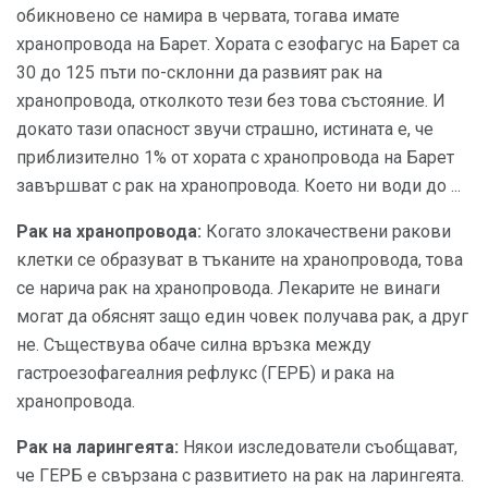
обикновено се намира в червата, тогава имате
хранопровода на Барет. Хората с езофагус на Барет са
30 до 125 пъти по-склонни да развият рак на
хранопровода, отколкото тези без това състояние. И
докато тази опасност звучи страшно, истината е, че
приблизително 1% от хората с хранопровода на Барет
завършват с рак на хранопровода. Което ни води до ...
Рак на хранопровода:
Когато злокачествени ракови
клетки се образуват в тъканите на хранопровода, това
се нарича рак на хранопровода. Лекарите не винаги
могат да обяснят защо един човек получава рак, а друг
не. Съществува обаче силна връзка между
гастроезофагеалния рефлукс (ГЕРБ) и рака на
хранопровода.
Рак на ларингеята:
Някои изследователи съобщават,
че ГЕРБ е свързана с развитието на рак на ларингеята.