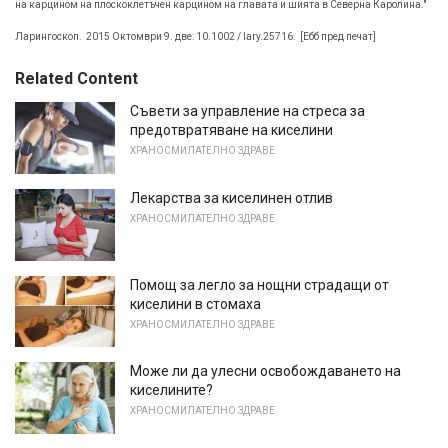
на карцином на плоскоклетъчен карцином на главата и шията в Северна Каролина."
Ларингоскоп.
2015 Октомври 9. две: 10.1002 / lary.25716.
[Ебб пред печат]
Related Content
Съвети за управление на стреса за
предотвратяване на киселини
ХРАНОСМИЛАТЕЛНО ЗДРАВЕ
Лекарства за киселинен отлив
ХРАНОСМИЛАТЕЛНО ЗДРАВЕ
Помощ за легло за нощни страдащи от
киселини в стомаха
ХРАНОСМИЛАТЕЛНО ЗДРАВЕ
Може ли да улесни освобождаването на
киселините?
ХРАНОСМИЛАТЕЛНО ЗДРАВЕ