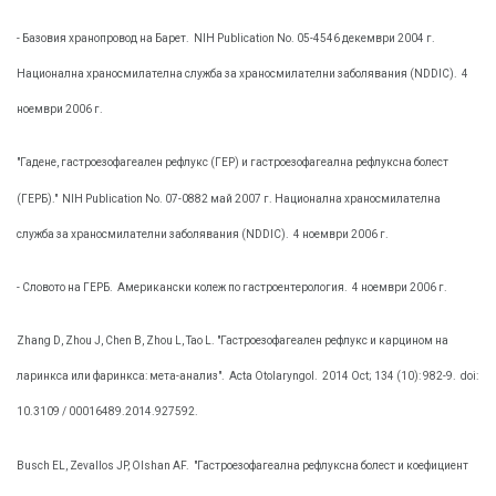
- Базовия хранопровод на Барет.
NIH Publication No. 05-4546 декември 2004 г.
Национална храносмилателна служба за храносмилателни заболявания (NDDIC).
4
ноември 2006 г.
"Гадене, гастроезофагеален рефлукс (ГЕР) и гастроезофагеална рефлуксна болест
(ГЕРБ)."
NIH Publication No. 07-0882 май 2007 г. Национална храносмилателна
служба за храносмилателни заболявания (NDDIC).
4 ноември 2006 г.
- Словото на ГЕРБ.
Американски колеж по гастроентерология.
4 ноември 2006 г.
Zhang D, Zhou J, Chen B, Zhou L, Tao L. "Гастроезофагеален рефлукс и карцином на
ларинкса или фаринкса: мета-анализ".
Acta Otolaryngol.
2014 Oct; 134 (10): 982-9.
doi:
10.3109 / 00016489.2014.927592.
Busch EL, Zevallos JP, Olshan AF.
"Гастроезофагеална рефлуксна болест и коефициент