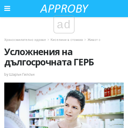
ad
Храносмилателно здраве
Киселини в стомаха
Живот с
Усложнения на
дългосрочната ГЕРБ
by Шарън Гилсън