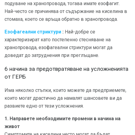
подуване на хранопровода, тогава имате езофагит.
Най-често се причинява от съдържание на киселина в
стомаха, което се връща обратно в хранопровода.
Езофагеални стриктури
:
Най-добре се
характеризират като постепенно стесняване на
хранопровода, езофагеални стриктури могат да
доведат до затруднения при преглъщане.
6 начина за предотвратяване на усложненията
от ГЕРБ
Има няколко стъпки, които можете да предприемете,
които могат драстично да намалят шансовете ви да
развиете едно от тези усложнения.
1. Направете необходимите промени в начина на
живот
Симптомите на киселини често могат да бъдат