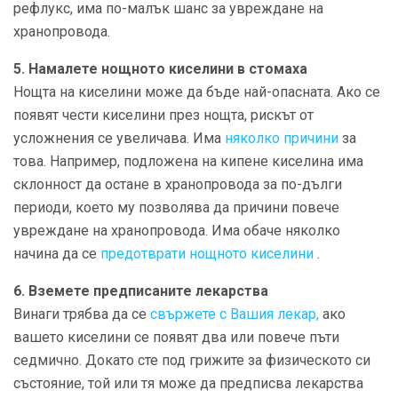
рефлукс, има по-малък шанс за увреждане на
хранопровода.
5. Намалете нощното киселини в стомаха
Нощта на киселини може да бъде най-опасната. Ако се
появят чести киселини през нощта, рискът от
усложнения се увеличава. Има
няколко причини
за
това. Например, подложена на кипене киселина има
склонност да остане в хранопровода за по-дълги
периоди, което му позволява да причини повече
увреждане на хранопровода. Има обаче няколко
начина да се
предотврати нощното киселини
.
6. Вземете предписаните лекарства
Винаги трябва да се
свържете с Вашия лекар,
ако
вашето киселини се появят два или повече пъти
седмично. Докато сте под грижите за физическото си
състояние, той или тя може да предписва лекарства