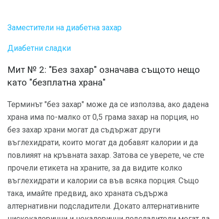
Заместители на диабетна захар
Диабетни сладки
Мит № 2: "Без захар" означава същото нещо
като "безплатна храна"
Терминът "без захар" може да се използва, ако дадена
храна има по-малко от 0,5 грама захар на порция, но
без захар храни могат да съдържат други
въглехидрати, които могат да добавят калории и да
повлияят на кръвната захар. Затова се уверете, че сте
прочели етикета на храните, за да видите колко
въглехидрати и калории са във всяка порция. Също
така, имайте предвид, ако храната съдържа
алтернативни подсладители. Докато алтернативните
нискокалорични и некалорични подсладители могат да