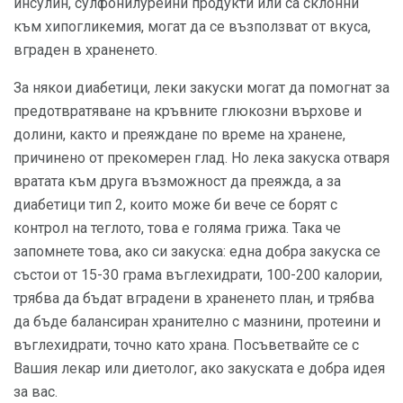
инсулин, сулфонилурейни продукти или са склонни
към хипогликемия, могат да се възползват от вкуса,
вграден в храненето.
За някои диабетици, леки закуски могат да помогнат за
предотвратяване на кръвните глюкозни върхове и
долини, както и преяждане по време на хранене,
причинено от прекомерен глад. Но лека закуска отваря
вратата към друга възможност да преяжда, а за
диабетици тип 2, които може би вече се борят с
контрол на теглото, това е голяма грижа. Така че
запомнете това, ако си закуска: една добра закуска се
състои от 15-30 грама въглехидрати, 100-200 калории,
трябва да бъдат вградени в храненето план, и трябва
да бъде балансиран хранително с мазнини, протеини и
въглехидрати, точно като храна. Посъветвайте се с
Вашия лекар или диетолог, ако закуската е добра идея
за вас.