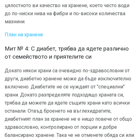
цялостното ви качество на хранене, което често води
до по-ниски нива на фибри и по-високи количества
мазнини.
План на хранене
Мит № 4: С диабет, трябва да ядете различно
от семейството и приятелите си
Докато някои храни са очевидно по-здравословни от
други, диабетно хранене може да бъде изключително
включено. Диабетите не се нуждаят от "специални"
храни. Докато разпределяте подходящо храната си,
трябва да можете да ядете същите храни като всички
останали. Отвъд броенето на въглехидратите,
диабетният план за хранене не е нищо повече от общо
здравословно, контролирано от порции и добре
балансирано хранене. Така че не отменете обяда си или