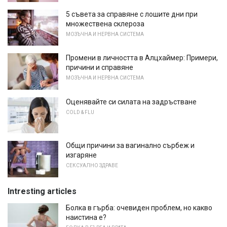
5 съвета за справяне с лошите дни при
множествена склероза
МОЗЪЧНА И НЕРВНА СИСТЕМА
Промени в личността в Алцхаймер: Примери,
причини и справяне
МОЗЪЧНА И НЕРВНА СИСТЕМА
Оценявайте си силата на задръстване
COLD & FLU
Общи причини за вагинално сърбеж и
изгаряне
СЕКСУАЛНО ЗДРАВЕ
Intresting articles
Болка в гърба: очевиден проблем, но какво
наистина е?