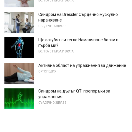
БОЛКА В ГЪРБА И ВРАТА
Синдром на Dressler Сърдечно мускулно
нараняване
СЪРДЕЧНО ЗДРАВЕ
Ще загубят ли тегло Намаляване болки в
гърба ми?
БОЛКА В ГЪРБА И ВРАТА
Активна област на упражнения за движение
ОРТОПЕДИЯ
Синдром на дълъг QT: препоръки за
упражнения
СЪРДЕЧНО ЗДРАВЕ