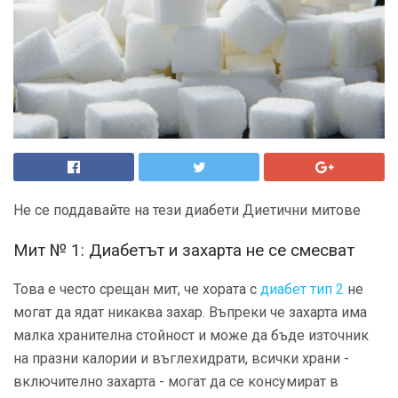
Не се поддавайте на тези диабети Диетични митове
Мит № 1: Диабетът и захарта не се смесват
Това е често срещан мит, че хората с
диабет тип 2
не
могат да ядат никаква захар. Въпреки че захарта има
малка хранителна стойност и може да бъде източник
на празни калории и въглехидрати, всички храни -
включително захарта - могат да се консумират в