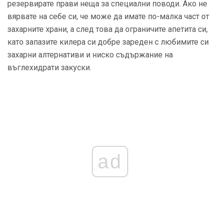
резервирате прави неща за специални поводи. Ако не
вярвате на себе си, че може да имате по-малка част от
захарните храни, а след това да ограничите апетита си,
като запазите килера си добре зареден с любимите си
захарни алтернативи и ниско съдържание на
въглехидрати закуски.
ad