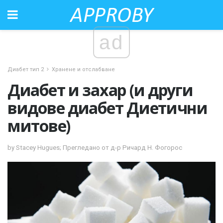
ad
Диабет тип 2
Хранене и отслабване
Диабет и захар (и други
видове диабет Диетични
митове)
by Stacey Hugues; Прегледано от д-р Ричард Н. Фогорос