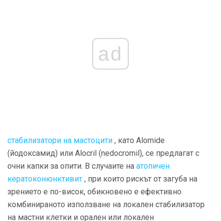
ad
стабилизатори на мастоцити
, като Alomide
(йодоксамид) или Alocril (nedocromil), се предлагат с
очни капки за опити. В случаите на
атопичен
кератоконюнктивит
, при които рискът от загуба на
зрението е по-висок, обикновено е ефективно
комбинираното използване на локален стабилизатор
на мастни клетки и орален или локален