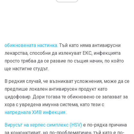
обикновената настинка.
Тъй като няма антивирусни
лекарства, способни да излекуват ЕКС, инфекцията
просто трябва да се развие по същия начин, по който
ще настигне студът.
В редкия случай, че възникват усложнения, може да се
предпише локален антивирусен продукт като
цидофовир. Дори тогава те обикновено се запазват за
хора с увредена имунна система, като тези с
напреднала ХИВ инфекция
.
Вирусът на херпес симплекс (HSV)
е по-рядка причина
за конюнктивит, но по-проблематичен, тъй като е по-