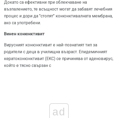
Докато са ефективни при облекчаване на
възпалението, те всъщност могат да забавят лечебния
процес и дори да "стопят" конюнктивалната мембрана,
ако са употребени.
Винен конюнктивит
Вирусният конюнктивит е най-познатият тип за
родители с деца в училищна възраст. Епидемичният
кератоконюнктивит (EKC) се причинява от аденовирус,
който е тясно свързан с
ad