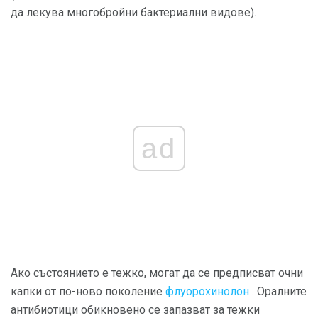
да лекува многобройни бактериални видове).
ad
Ако състоянието е тежко, могат да се предписват очни
капки от по-ново поколение
флуорохинолон
. Оралните
антибиотици обикновено се запазват за тежки