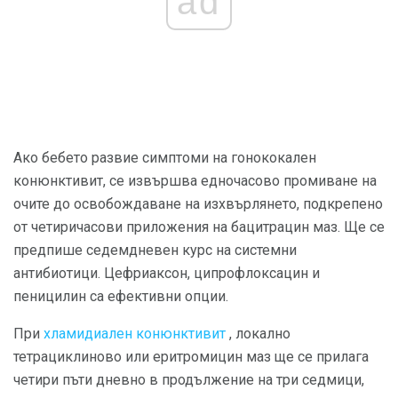
ad
Ако бебето развие симптоми на гонококален
конюнктивит, се извършва едночасово промиване на
очите до освобождаване на изхвърлянето, подкрепено
от четиричасови приложения на бацитрацин маз. Ще се
предпише седемдневен курс на системни
антибиотици. Цефриаксон, ципрофлоксацин и
пеницилин са ефективни опции.
При
хламидиален конюнктивит
, локално
тетрациклиново или еритромицин маз ще се прилага
четири пъти дневно в продължение на три седмици,