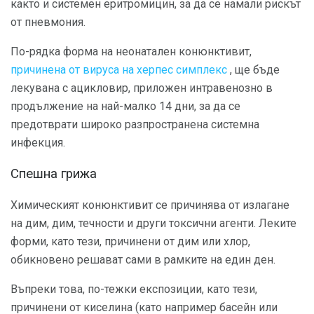
както и системен еритромицин, за да се намали рискът
от пневмония.
По-рядка форма на неонатален конюнктивит,
причинена от вируса на херпес симплекс
, ще бъде
лекувана с ацикловир, приложен интравенозно в
продължение на най-малко 14 дни, за да се
предотврати широко разпространена системна
инфекция.
Спешна грижа
Химическият конюнктивит се причинява от излагане
на дим, дим, течности и други токсични агенти. Леките
форми, като тези, причинени от дим или хлор,
обикновено решават сами в рамките на един ден.
Въпреки това, по-тежки експозиции, като тези,
причинени от киселина (като например басейн или