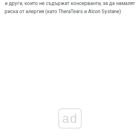
и други, които не съдържат консерванти, за да намалят
риска от алергия (като TheraTears и Alcon Systane).
ad