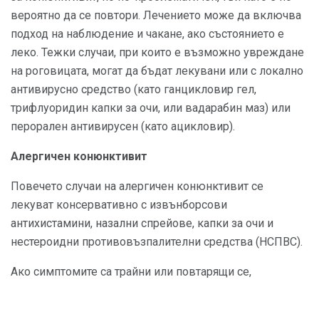
вероятно да се повтори. Лечението може да включва
подход на наблюдение и чакане, ако състоянието е
леко. Тежки случаи, при които е възможно увреждане
на роговицата, могат да бъдат лекувани или с локално
антивирусно средство (като ганцикловир гел,
трифлуоридин капки за очи, или вадарабин маз) или
перорален антивирусен (като ацикловир).
Алергичен конюнктивит
Повечето случаи на алергичен конюнктивит се
лекуват консервативно с извънборсови
антихистамини, назални спрейове, капки за очи и
нестероидни противовъзпалителни средства (НСПВС).
Ако симптомите са трайни или повтарящи се,