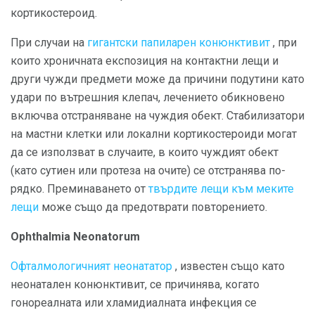
кортикостероид.
При случаи на
гигантски папиларен конюнктивит
, при
които хроничната експозиция на контактни лещи и
други чужди предмети може да причини подутини като
удари по вътрешния клепач, лечението обикновено
включва отстраняване на чуждия обект. Стабилизатори
на мастни клетки или локални кортикостероиди могат
да се използват в случаите, в които чуждият обект
(като сутиен или протеза на очите) се отстранява по-
рядко. Преминаването от
твърдите лещи към меките
лещи
може също да предотврати повторението.
Ophthalmia Neonatorum
Офталмологичният неонататор
, известен също като
неонатален конюнктивит, се причинява, когато
гонореалната или хламидиалната инфекция се