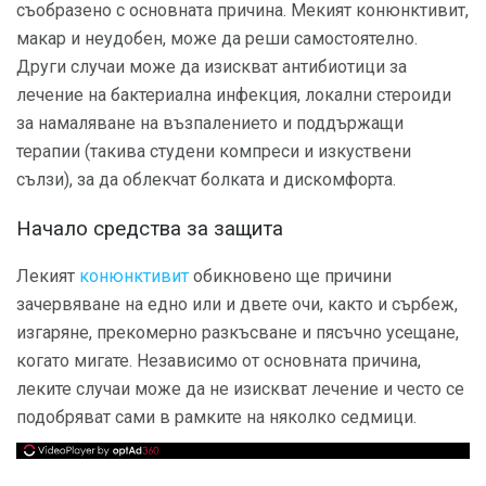
съобразено с основната причина. Мекият конюнктивит,
макар и неудобен, може да реши самостоятелно.
Други случаи може да изискват антибиотици за
лечение на бактериална инфекция, локални стероиди
за намаляване на възпалението и поддържащи
терапии (такива студени компреси и изкуствени
сълзи), за да облекчат болката и дискомфорта.
Начало средства за защита
Лекият
конюнктивит
обикновено ще причини
зачервяване на едно или и двете очи, както и сърбеж,
изгаряне, прекомерно разкъсване и пясъчно усещане,
когато мигате. Независимо от основната причина,
леките случаи може да не изискват лечение и често се
подобряват сами в рамките на няколко седмици.