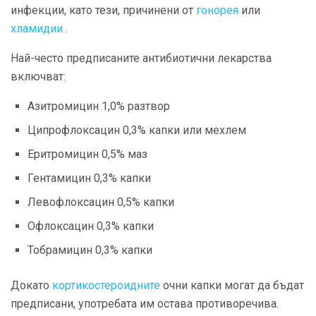
инфекции, като тези, причинени от
гонорея
или
хламидии
.
Най-често предписаните антибиотични лекарства
включват:
Азитромицин 1,0% разтвор
Ципрофлоксацин 0,3% капки или мехлем
Еритромицин 0,5% маз
Гентамицин 0,3% капки
Левофлоксацин 0,5% капки
Офлоксацин 0,3% капки
Тобрамицин 0,3% капки
Докато
кортикостероидните
очни капки могат да бъдат
предписани, употребата им остава противоречива.