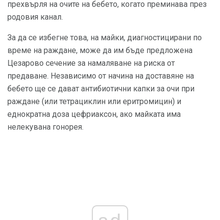
прехвърля на очите на бебето, когато преминава през
родовия канал.
За да се избегне това, на майки, диагностицирани по
време на раждане, може да им бъде предложена
Цезарово сечение за намаляване на риска от
предаване. Независимо от начина на доставяне на
бебето ще се дават антибиотични капки за очи при
раждане (или тетрациклин или еритромицин) и
еднократна доза цефриаксон, ако майката има
нелекувана гонорея.