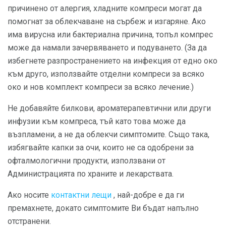
причинено от алергия, хладните компреси могат да
помогнат за облекчаване на сърбеж и изгаряне. Ако
има вирусна или бактериална причина, топъл компрес
може да намали зачервяването и подуването. (За да
избегнете разпространението на инфекция от едно око
към друго, използвайте отделни компреси за всяко
око и нов комплект компреси за всяко лечение.)
Не добавяйте билкови, ароматерапевтични или други
инфузии към компреса, тъй като това може да
възпламени, а не да облекчи симптомите. Също така,
избягвайте капки за очи, които не са одобрени за
офталмологични продукти, използвани от
Администрацията по храните и лекарствата.
Ако носите
контактни лещи
, най-добре е да ги
премахнете, докато симптомите Ви бъдат напълно
отстранени.