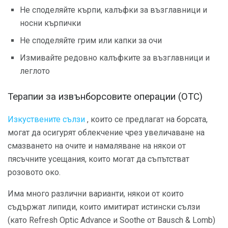
Не споделяйте кърпи, калъфки за възглавници и
носни кърпички
Не споделяйте грим или капки за очи
Измивайте редовно калъфките за възглавници и
леглото
Терапии за извънборсовите операции (OTC)
Изкуствените сълзи
, които се предлагат на борсата,
могат да осигурят облекчение чрез увеличаване на
смазването на очите и намаляване на някои от
пясъчните усещания, които могат да съпътстват
розовото око.
Има много различни варианти, някои от които
съдържат липиди, които имитират истински сълзи
(като Refresh Optic Advance и Soothe от Bausch & Lomb)