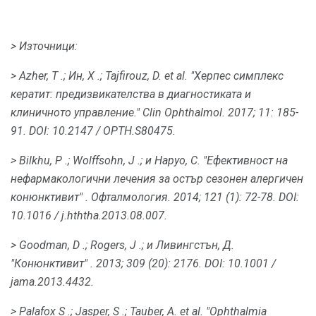
> Източници:
> Azher, T .;
Ин, Х .;
Tajfirouz, D. et al.
"Херпес симплекс
кератит: предизвикателства в диагностиката и
клиничното управление."
Clin Ophthalmol.
2017;
11: 185-
91.
DOI: 10.2147 / OPTH.S80475.
> Bilkhu, P .;
Wolffsohn, J .;
и Наруо, С. "Ефективност на
нефармакологични лечения за остър сезонен алергичен
конюнктивит"
. Офталмология.
2014;
121 (1): 72-78.
DOI:
10.1016 / j.hththa.2013.08.007.
> Goodman, D .;
Rogers, J .;
и Ливингстън, Д.
"Конюнктивит"
.
2013; 309 (20): 2176.
DOI: 10.1001 /
jama.2013.4432.
> Palafox S .;
Jasper, S .;
Tauber, A. et al.
"Ophthalmia