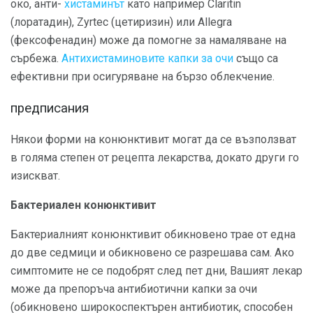
око, анти-
хистаминът
като например Claritin
(лоратадин), Zyrtec (цетиризин) или Allegra
(фексофенадин) може да помогне за намаляване на
сърбежа.
Антихистаминовите капки за очи
също са
ефективни при осигуряване на бързо облекчение.
предписания
Някои форми на конюнктивит могат да се възползват
в голяма степен от рецепта лекарства, докато други го
изискват.
Бактериален конюнктивит
Бактериалният конюнктивит обикновено трае от една
до две седмици и обикновено се разрешава сам. Ако
симптомите не се подобрят след пет дни, Вашият лекар
може да препоръча антибиотични капки за очи
(обикновено широкоспектърен антибиотик, способен