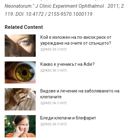
Neonatorum."
J Clinic Experiment Ophthalmol
.
2011;
2:
119.
DOI: 10.4172 / 2155-9570.1000119
.
Related Content
Кой е изложен на по-висок риск от
увреждане на очите от слънцето?
ЗДРАВЕ ЗА ОЧИТЕ
Какво е ученикът на Adie?
ЗДРАВЕ ЗА ОЧИТЕ
Видове и лечение на заболяването на
клепачите
ЗДРАВЕ ЗА ОЧИТЕ
Бледи клепачи и блефарит
ЗДРАВЕ ЗА ОЧИТЕ