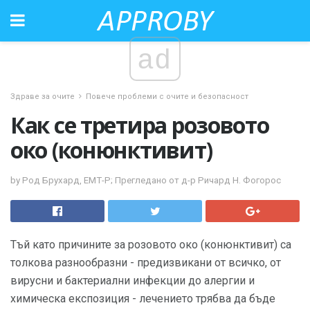
ad
Здраве за очите
Повече проблеми с очите и безопасност
Как се третира розовото
око (конюнктивит)
by Род Брухард, ЕМТ-Р; Прегледано от д-р Ричард Н. Фогорос
Тъй като причините за розовото око (конюнктивит) са
толкова разнообразни - предизвикани от всичко, от
вирусни и бактериални инфекции до алергии и
химическа експозиция - лечението трябва да бъде