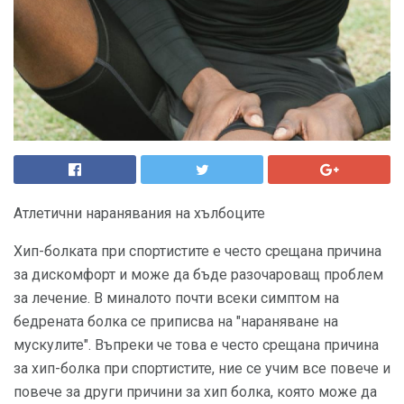
Атлетични наранявания на хълбоците
Хип-болката при спортистите е често срещана причина
за дискомфорт и може да бъде разочароващ проблем
за лечение. В миналото почти всеки симптом на
бедрената болка се приписва на "нараняване на
мускулите". Въпреки че това е често срещана причина
за хип-болка при спортистите, ние се учим все повече и
повече за други причини за хип болка, която може да