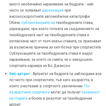
много необичайно нараняване на бедрата - най-
често се появяват
дискокации
при
високоскоростните автомобилни катастрофи.
Обаче,
сублингвациите на
тазобедрената става,
увреждане, при което топката на съединението на
тазобедрената част на тазобедрената става е
изтласкана част от пътя извън ставата, се признават
за възможна причина за хип-болка при спортистите.
Сублуксацията на тазобедрената става е видът
нараняване, за което се смята, че е завършило
спортната кариера на Бо Джаксън.
Хип-артрит
: Артритът на бедрата се наблюдава все
по-често при спортистите, тъй като възрастта, в
която участваме в спортното увеличение.
По-
възрастните спортисти
могат да получат
скованост
на ставата
и болка в резултат на тазобедрения
артрит.