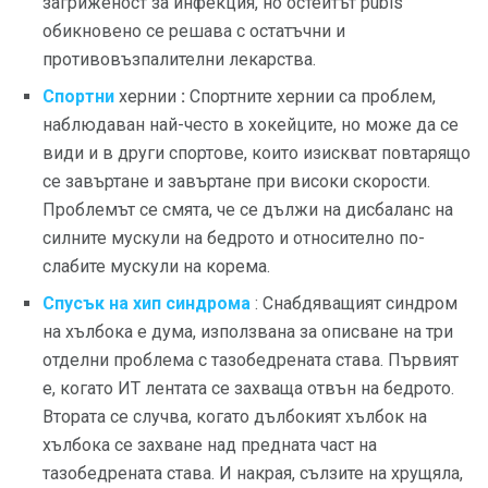
загриженост за инфекция, но остеитът pubis
обикновено се решава с остатъчни и
противовъзпалителни лекарства.
Спортни
хернии
:
Спортните хернии са проблем,
наблюдаван най-често в хокейците, но може да се
види и в други спортове, които изискват повтарящо
се завъртане и завъртане при високи скорости.
Проблемът се смята, че се дължи на дисбаланс на
силните мускули на бедрото и относително по-
слабите мускули на корема.
Спусък на хип синдрома
: Снабдяващият синдром
на хълбока е дума, използвана за описване на три
отделни проблема с тазобедрената става. Първият
е, когато ИТ лентата се захваща отвън на бедрото.
Втората се случва, когато дълбокият хълбок на
хълбока се захване над предната част на
тазобедрената става. И накрая, сълзите на хрущяла,