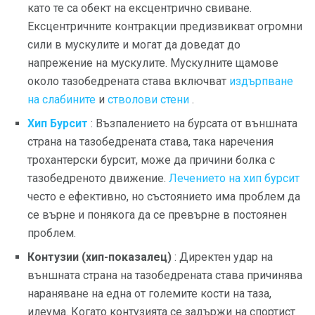
като те са обект на ексцентрично свиване.
Ексцентричните контракции предизвикват огромни
сили в мускулите и могат да доведат до
напрежение на мускулите. Мускулните щамове
около тазобедрената става включват
издърпване
на слабините
и
стволови стени
.
Хип Бурсит
: Възпалението на бурсата от външната
страна на тазобедрената става, така наречения
трохантерски бурсит, може да причини болка с
тазобедреното движение.
Лечението на хип бурсит
често е ефективно, но състоянието има проблем да
се върне и понякога да се превърне в постоянен
проблем.
Контузии (хип-показалец)
: Директен удар на
външната страна на тазобедрената става причинява
нараняване на една от големите кости на таза,
илеума. Когато контузията се задържи на спортист