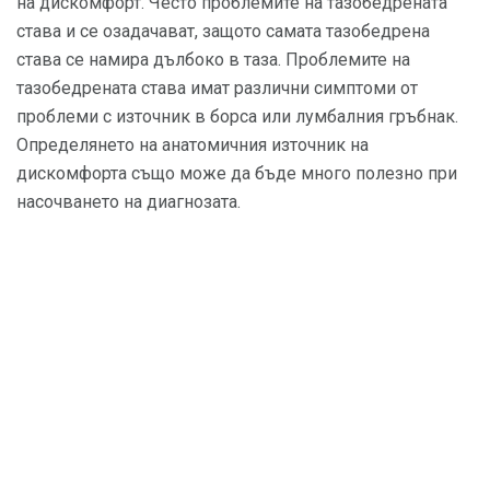
на дискомфорт. Често проблемите на тазобедрената
става и се озадачават, защото самата тазобедрена
става се намира дълбоко в таза. Проблемите на
тазобедрената става имат различни симптоми от
проблеми с източник в борса или лумбалния гръбнак.
Определянето на анатомичния източник на
дискомфорта също може да бъде много полезно при
насочването на диагнозата.