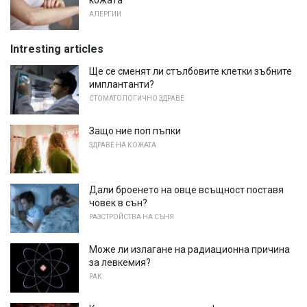
кожата
АЛЕРГИИ
Intresting articles
Ще се сменят ли стълбовите клетки зъбните
имплантанти?
СТОМАТОЛОГИЧНО ЗДРАВЕ
Защо ние поп пъпки
ЗДРАВЕ НА КОЖАТА
Дали броенето на овце всъщност поставя
човек в сън?
РАЗСТРОЙСТВА НА СЪНЯ
Може ли излагане на радиационна причина
за левкемия?
РАК