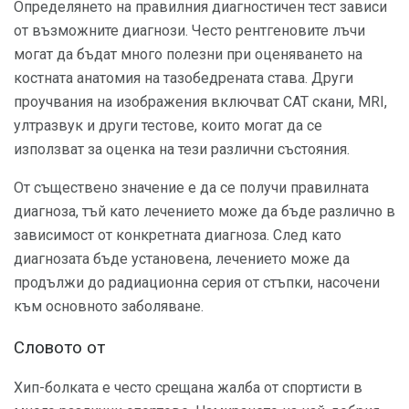
Определянето на правилния диагностичен тест зависи
от възможните диагнози. Често рентгеновите лъчи
могат да бъдат много полезни при оценяването на
костната анатомия на тазобедрената става. Други
проучвания на изображения включват CAT скани, MRI,
ултразвук и други тестове, които могат да се
използват за оценка на тези различни състояния.
От съществено значение е да се получи правилната
диагноза, тъй като лечението може да бъде различно в
зависимост от конкретната диагноза. След като
диагнозата бъде установена, лечението може да
продължи до радиационна серия от стъпки, насочени
към основното заболяване.
Словото от
Хип-болката е често срещана жалба от спортисти в