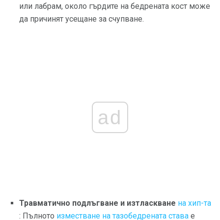
или лабрам, около гърдите на бедрената кост може
да причинят усещане за счупване.
ad
Травматично подлъгване и изтласкване
на хип-та
: Пълното
изместване на тазобедрената става
е