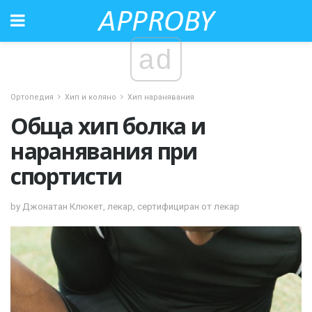
ad
Ортопедия
Хип и коляно
Хип наранявания
Обща хип болка и
наранявания при
спортисти
by Джонатан Клюкет, лекар, сертифициран от лекар