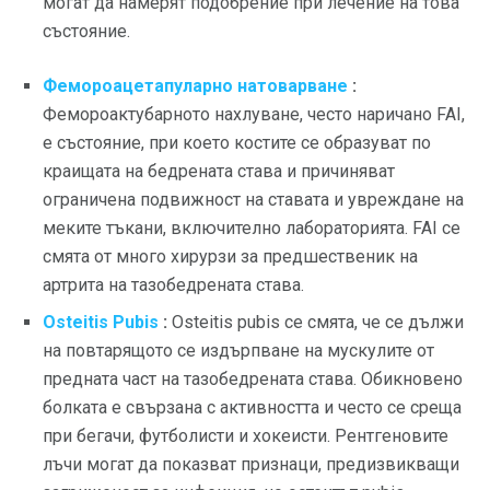
могат да намерят подобрение при лечение на това
състояние.
Фемороацетапуларно натоварване
:
Фемороактубарното нахлуване, често наричано FAI,
е състояние, при което костите се образуват по
краищата на бедрената става и причиняват
ограничена подвижност на ставата и увреждане на
меките тъкани, включително лабораторията. FAI се
смята от много хирурзи за предшественик на
артрита на тазобедрената става.
Osteitis Pubis
:
Osteitis pubis се смята, че се дължи
на повтарящото се издърпване на мускулите от
предната част на тазобедрената става. Обикновено
болката е свързана с активността и често се среща
при бегачи, футболисти и хокеисти. Рентгеновите
лъчи могат да показват признаци, предизвикващи