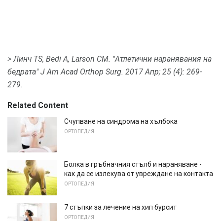
> Линч TS, Bedi A, Larson CM.
"Атлетични наранявания на
бедрата" J Am Acad Orthop Surg.
2017 Апр; 25 (4): 269-
279.
Related Content
Счупване на синдрома на хълбока
ОРТОПЕДИЯ
Болка в гръбначния стълб и нараняване -
как да се излекува от увреждане на контакта
ОРТОПЕДИЯ
7 стъпки за лечение на хип бурсит
ОРТОПЕДИЯ