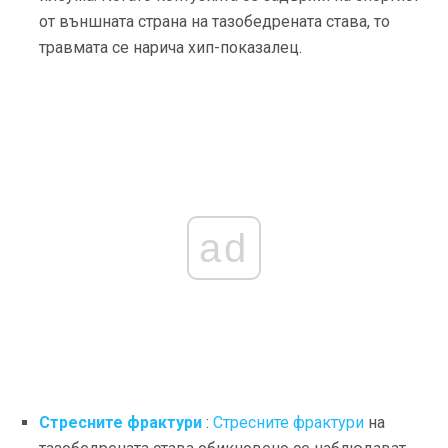
от външната страна на тазобедрената става, то
травмата се нарича хип-показалец.
ad
Стресните фрактури
:
Стресните фрактури
на