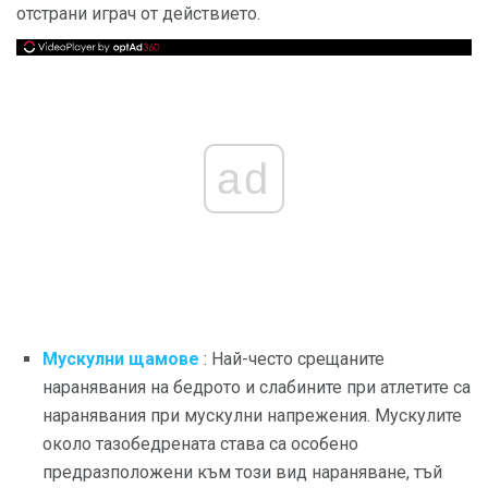
отстрани играч от действието.
ad
Мускулни щамове
: Най-често срещаните
наранявания на бедрото и слабините при атлетите са
наранявания при мускулни напрежения. Мускулите
около тазобедрената става са особено
предразположени към този вид нараняване, тъй