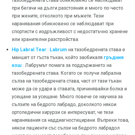
тазобедрената става обикновено се наблюдават
при бегачи на дълги разстояния и много по-често
при жените, отколкото при мъжете. Тези
наранявания обикновено се наблюдават при
спортисти с издръжливост с недостатъчно хранене
или хранителни разстройства.
Hip Labral Tear
:
Labrum
на тазобедрената става е
маншет от гъста тъкан, който заобикаля
гръдния
кош
. Лабрумът помага за поддържането на
тазобедрената става. Когато се получи лабрална
сълза на тазобедрената става, част от тази тъкан
може да се удари в ставата, причинявайки болка и
усещане за усещане. Много повече се научиха за
сълзите на бедрото лабрадо, доколкото някои
ортопедични хирурзи се интересуват, че тези
наранявания са наддиагностицирани. Въпреки това,
някои пациенти със сълзи на бедрото лабрадол