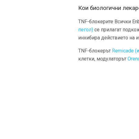
Кои биологични лекар
TNF-блокерите Всички Enb
пегол)
се прилагат подкож
инхибира действието на и
TNF-блокерът
Remicade (
клетки, модулаторът
Orenc