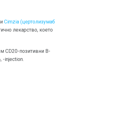
и
Cimzia (цертолизумаб
гично лекарство, което
ъм CD20-позитивни В-
-injection.