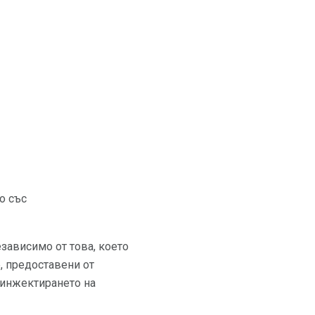
о със
езависимо от това, което
, предоставени от
оинжектирането на