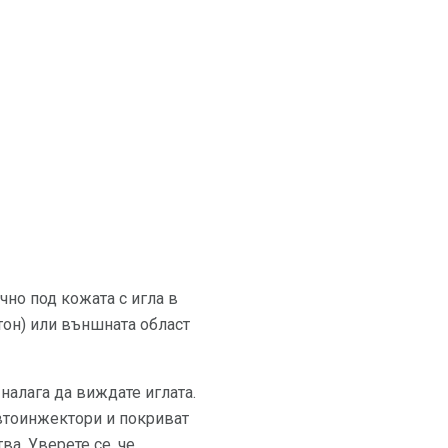
чно под кожата с игла в
тон) или външната област
налага да виждате иглата.
втоинжектори и покриват
а. Уверете се, че