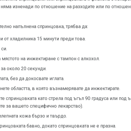
е няма изненади по отношение на разходите или по отношен
елно напълнена спринцовка, трябва да:
и от хладилника 15 минути преди това.
си.
 мястото на инжектиране с тампон с алкохол.
 за около 20 секунди.
ата, без да докосвате иглата.
анете областта, в която възнамерявате да инжектирате.
те спринцовката като стрела под ъгъл 90 градуса или под ъ
те за вашето специфично лекарство).
илепната кожа бързо и твърдо.
принцовката бавно, докато спринцовката не е празна.