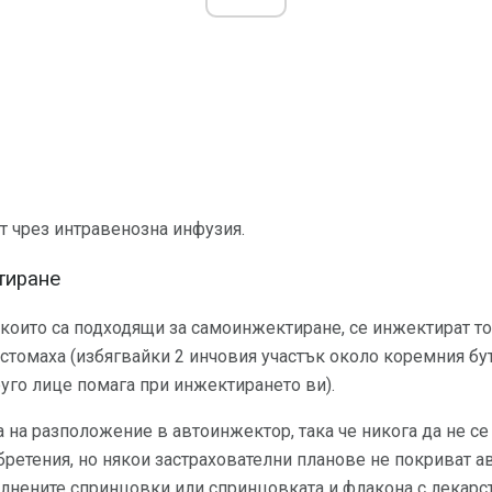
ат чрез интравенозна инфузия.
тиране
които са подходящи за самоинжектиране, се инжектират то
, стомаха (избягвайки 2 инчовия участък около коремния бу
руго лице помага при инжектирането ви).
а на разположение в автоинжектор, така че никога да не се 
ретения, но някои застрахователни планове не покриват а
нените спринцовки или спринцовката и флакона с лекарств