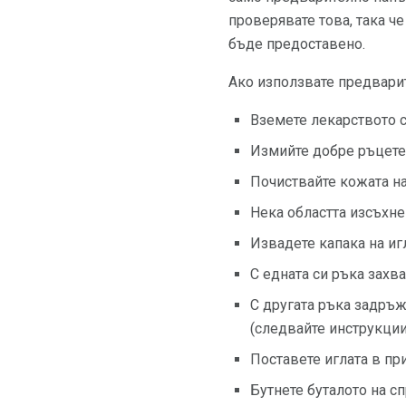
проверявате това, така ч
бъде предоставено.
Ако използвате предварит
Вземете лекарството с
Измийте добре ръцете 
Почиствайте кожата на
Нека областта изсъхне
Извадете капака на игл
С едната си ръка захв
С другата ръка задръж
(следвайте инструкции
Поставете иглата в пр
Бутнете буталото на с