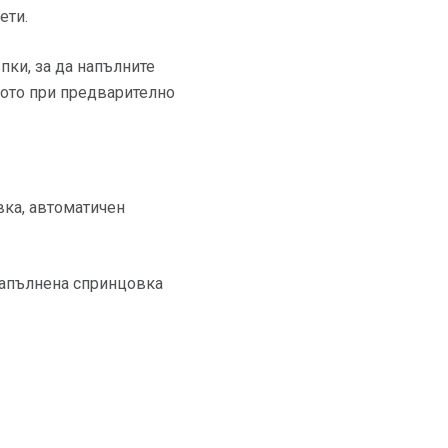
ети.
пки, за да напълните
кото при предварително
вка, автоматичен
напълнена спринцовка