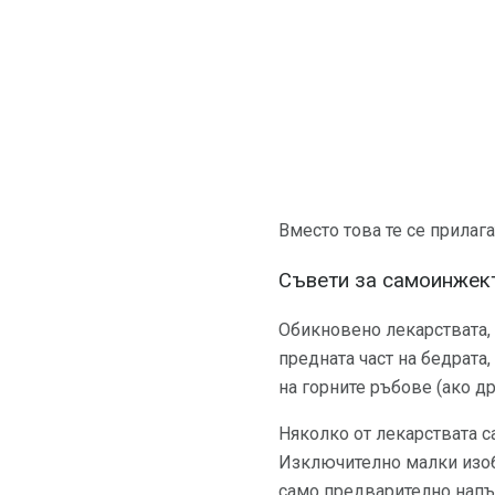
Вместо това те се прилаг
Съвети за самоинжек
Обикновено лекарствата, 
предната част на бедрата
на горните ръбове (ако д
Няколко от лекарствата с
Изключително малки изоб
само предварително напъл