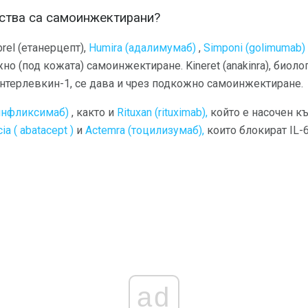
ства са самоинжектирани?
rel (етанерцепт),
Humira (адалимумаб)
,
Simponi (golimumab)
но (под кожата) самоинжектиране. Kineret (anakinra), биоло
нтерлевкин-1, се дава и чрез подкожно самоинжектиране.
инфликсимаб)
, както и
Rituxan (rituximab),
който е насочен к
ia (
abatacept
)
и
Actemra (тоцилизумаб),
които блокират IL-6, 
ad