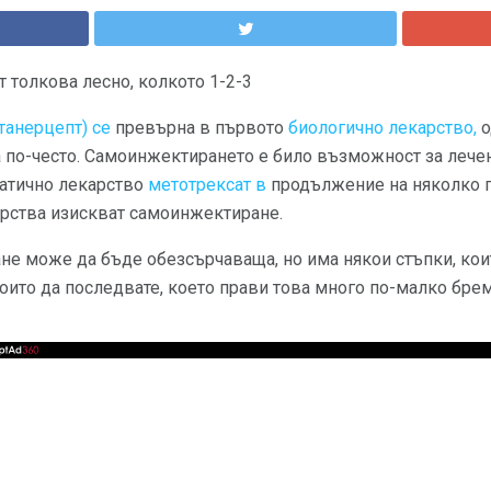
 толкова лесно, колкото 1-2-3
етанерцепт) се
превърна в първото
биологично лекарство,
о
 по-често. Самоинжектирането е било възможност за лечен
атично лекарство
метотрексат в
продължение на няколко г
арства изискват самоинжектиране.
не може да бъде обезсърчаваща, но има някои стъпки, кои
оито да последвате, което прави това много по-малко брем