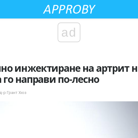
ad
но инжектиране на артрит н
 го направи по-лесно
 д-р Грант Хюз