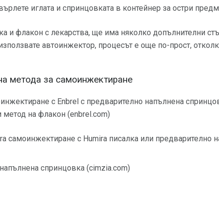
хвърлете иглата и спринцовката в контейнер за остри предм
а и флакон с лекарства, ще има няколко допълнителни стъ
използвате автоинжектор, процесът е още по-прост, откол
на метода за самоинжектиране
инжектиране с Enbrel с предварително напълнена спринцо
 метод на флакон (enbrel.com)
ra самоинжектиране с Humira писалка или предварително 
напълнена спринцовка (cimzia.com)