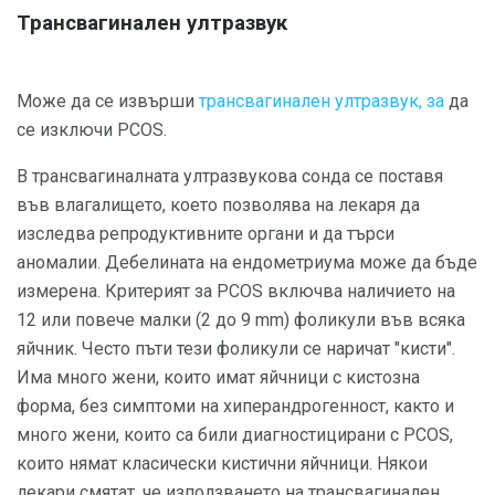
Трансвагинален ултразвук
Може да се извърши
трансвагинален ултразвук, за
да
се изключи PCOS.
В трансвагиналната ултразвукова сонда се поставя
във влагалището, което позволява на лекаря да
изследва репродуктивните органи и да търси
аномалии. Дебелината на ендометриума може да бъде
измерена. Критерият за PCOS включва наличието на
12 или повече малки (2 до 9 mm) фоликули във всяка
яйчник. Често пъти тези фоликули се наричат ​​"кисти".
Има много жени, които имат яйчници с кистозна
форма, без симптоми на хиперандрогенност, както и
много жени, които са били диагностицирани с PCOS,
които нямат класически кистични яйчници. Някои
лекари смятат, че използването на трансвагинален