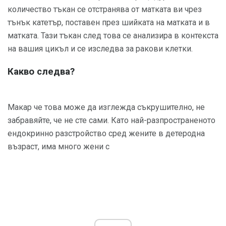
количество тъкан се отстранява от матката ви чрез
тънък катетър, поставен през шийката на матката и в
матката. Тази тъкан след това се анализира в контекста
на вашия цикъл и се изследва за ракови клетки.
Какво следва?
Макар че това може да изглежда съкрушително, не
забравяйте, че не сте сами. Като най-разпространеното
ендокринно разстройство сред жените в детеродна
възраст, има много жени с