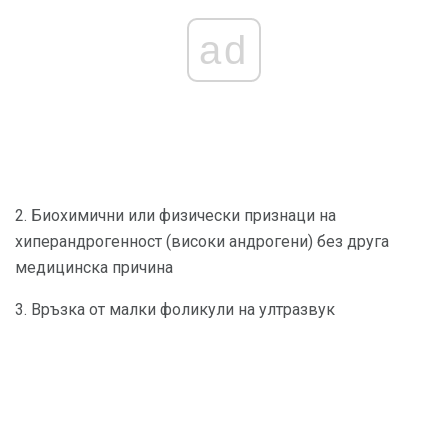
ad
2. Биохимични или физически признаци на
хиперандрогенност (високи андрогени) без друга
медицинска причина
3. Връзка от малки фоликули на ултразвук