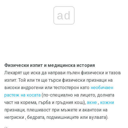
ad
Физически изпит и медицинска история
Лекарят ще иска да направи пълен физически и тазов
изпит. Той или тя ще търси физически признаци на
високи андрогени или тестостерон като
необичаен
растеж на косата
(по-специално на лицето, долната
част на корема, гърба и гръдния кош),
акне
,
кожни
признаци, плешивост при мъжете и акантози на
негриски , бедрата, подмишниците или вулвата).