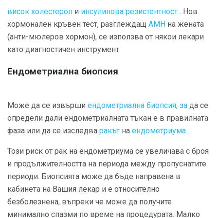
висок холестерол
и
инсулинова резистентност
. Нов
хормонален кръвен тест, разглеждащ
AMH
на жената
(анти-мюлеров хормон), се използва от някои лекари
като диагностичен инструмент.
Ендометриална биопсия
Може да се извърши
ендометриална биопсия, за
да се
определи дали ендометриалната тъкан е в правилната
фаза или да се изследва
ракът
на
ендометриума
.
Този риск от рак на ендометриума се увеличава с броя
и продължителността на периода между пропуснатите
периоди. Биопсията може да бъде направена в
кабинета на Вашия лекар и е относително
безболезнена, въпреки че може да получите
минимално спазми по време на процедурата. Малко