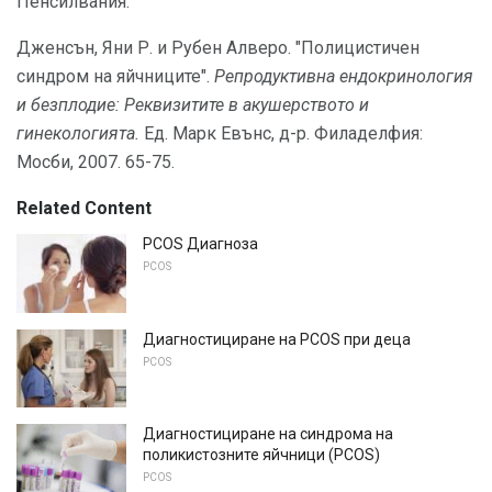
Пенсилвания.
Дженсън, Яни Р. и Рубен Алверо. "Полицистичен
синдром на яйчниците".
Репродуктивна ендокринология
и безплодие: Реквизитите в акушерството и
гинекологията.
Ед. Марк Евънс, д-р. Филаделфия:
Мосби, 2007. 65-75.
Related Content
PCOS Диагноза
PCOS
Диагностициране на PCOS при деца
PCOS
Диагностициране на синдрома на
поликистозните яйчници (PCOS)
PCOS