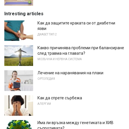
Intresting articles
Как да защитите краката си от диабетни
язви
ДИАБЕТ ТИП 2
Какво причинява проблеми при балансиране
след травма на главата?
МОЗЪЧНА И НЕРВНА СИСТЕМА
Лечение на наранявания на плаки
ОРТОПЕДИЯ
Как да спрете сърбежа
АЛЕРГИИ
Има ли връзка между генетиката и ХИВ
съпротивата?