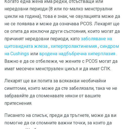
Когато една жена има редки, отсъстващи или
нередовни периоди (8 или по-малко менструални
цикли на година), това е знак, че овулацията може да
не се появява и може да означава PCOS. Лекарят ще
се опита да изключи други състояния, които могат да
причинят нередовни периоди, като
заболяване на
щитовидната жлеза
,
хиперпролактинемия
,
синдром
на Cushings
или
вродена надбъбречна хиперплазия
.
Важно е да се отбележи, че жените с PCOS могат да
имат месечен менструален цикъл и да имат СПК.
Лекарят ще ви попита за всякакви необичайни
симптоми, които може да сте забелязали, така че не
забравяйте да споменавате някои от вашите
притеснения.
Писането на списък, преди да тръгнете, може да ви
помогне да си спомните важни точки, за които да