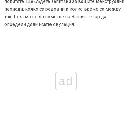
попитате. Ще бъдете запитани за вашите менструални
периоди; колко са редовни и колко време са между
тях. Това може да помогне на Вашия лекар да
определи дали имате овулация.
ad