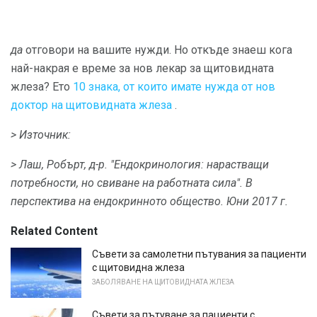
да
отговори на вашите нужди. Но откъде знаеш кога
най-накрая е време за нов лекар за щитовидната
жлеза? Ето
10 знака, от които имате нужда от нов
доктор на щитовидната жлеза
.
> Източник:
> Лаш, Робърт, д-р.
"Ендокринология: нарастващи
потребности, но свиване на работната сила".
В
перспектива на ендокринното общество.
Юни 2017 г.
Related Content
Съвети за самолетни пътувания за пациенти
с щитовидна жлеза
ЗАБОЛЯВАНЕ НА ЩИТОВИДНАТА ЖЛЕЗА
Съвети за пътуване за пациенти с