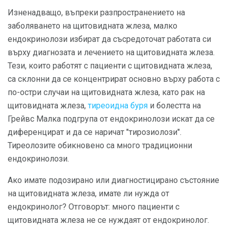
Изненадващо, въпреки разпространението на
заболяването на щитовидната жлеза, малко
ендокринолози избират да съсредоточат работата си
върху диагнозата и лечението на щитовидната жлеза.
Тези, които работят с пациенти с щитовидната жлеза,
са склонни да се концентрират основно върху работа с
по-остри случаи на щитовидната жлеза, като рак на
щитовидната жлеза,
тиреоидна буря
и болестта на
Грейвс Малка подгрупа от ендокринолози искат да се
диференцират и да се наричат ​​"тирозиолози".
Тиреолозите обикновено са много традиционни
ендокринолози.
Ако имате подозирано или диагностицирано състояние
на щитовидната жлеза, имате ли нужда от
ендокринолог? Отговорът: много пациенти с
щитовидната жлеза не се нуждаят от ендокринолог.