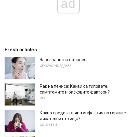
ad
Fresh articles
Запознанства с херпес
СЕКСУАЛНО ЗДРАВЕ
Рак на пениса: Какви са типовете,
симптомите и рисковите фактори?
РАК
Какво представлява инфекция на горните
дихателни пътища?
COLD & FLU