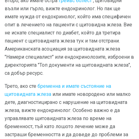
Второ, ако имате остра
Грейвс болест
, щитовидни
възли или гърло, вижте ендокринолог. Но пак ще
имате нужда от ендокринолог, който има специфичен
опит в лечението на пациенти с щитовидна жлеза. Вие
не искате специалист по диабет, който да третира
пациент с щитовидната жлеза тук и там отстрани.
Американската асоциация за щитовидната жлеза
"Намери специалист" или ендокринолозите, изброени в
директорията "Топ документи на щитовидната жлеза",
са добър ресурс.
Трето, ако сте
бременна и имате състояние на
щитовидната жлеза
или имате новородено или малко
дете, диагностицирано с нарушение на щитовидната
жлеза, вижте ендокринолог. Особено важно е да
управлявате щитовидната жлеза по време на
бременност, тъй като лошото лечение може да
застраши бременността и да доведе до проблеми за