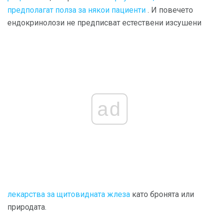
предполагат полза за някои пациенти
. И повечето
ендокринолози не предписват естествени изсушени
ad
лекарства за щитовидната жлеза
като бронята или
природата.