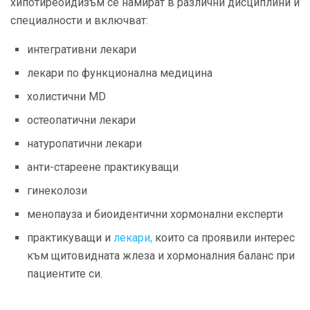
хипотиреоидизъм се намират в различни дисциплини и
специалности и включват:
интегративни лекари
лекари по функционална медицина
холистични MD
остеопатични лекари
натуропатични лекари
анти-стареене практикуващи
гинеколози
менопауза и биоидентични хормонални експерти
практикуващи и
лекари,
които са проявили интерес
към щитовидната жлеза и хормоналния баланс при
пациентите си.