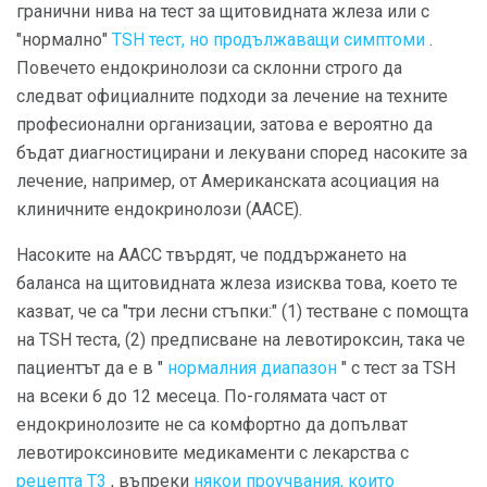
гранични нива на тест за щитовидната жлеза или с
"нормално"
TSH тест, но продължаващи симптоми
.
Повечето ендокринолози са склонни строго да
следват официалните подходи за лечение на техните
професионални организации, затова е вероятно да
бъдат диагностицирани и лекувани според насоките за
лечение, например, от Американската асоциация на
клиничните ендокринолози (AACE).
Насоките на ААСС твърдят, че поддържането на
баланса на щитовидната жлеза изисква това, което те
казват, че са "три лесни стъпки:" (1) тестване с помощта
на TSH теста, (2) предписване на левотироксин, така че
пациентът да е в "
нормалния диапазон
" с тест за TSH
на всеки 6 до 12 месеца. По-голямата част от
ендокринолозите не са комфортно да допълват
левотироксиновите медикаменти с лекарства с
рецепта Т3
, въпреки
някои проучвания, които