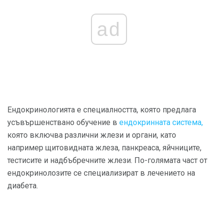
ad
Ендокринологията е специалността, която предлага
усъвършенствано обучение в
ендокринната система,
която включва различни жлези и органи, като
например щитовидната жлеза, панкреаса, яйчниците,
тестисите и надбъбречните жлези. По-голямата част от
ендокринолозите се специализират в лечението на
диабета.