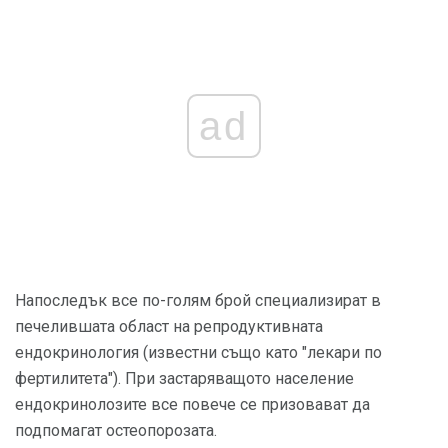
ad
Напоследък все по-голям брой специализират в
печелившата област на репродуктивната
ендокринология (известни също като "лекари по
фертилитета"). При застаряващото население
ендокринолозите все повече се призовават да
подпомагат остеопорозата.