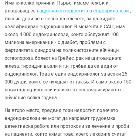
Има няколко причини. Първо, имаме тежък и
влошаващ се
национален недостиг на ендокринолози
,
така че дори не е лесно да влезете, за да видите
квалифициран ендокринолог. В момента в САЩ има
около 4 000 ендокринолози, които обслужват 100
милиона американци - с диабет, проблеми с
фертилитета, синдром на поликистозните яйчници,
остеопороза, болест на Грейвс, рак на щитовидната
жлеза, тироидни възли и т.н. трябва да се види от
ендокринолог. Това е един ендокринолог за всеки 25
000 души, които се нуждаят от такъв. И само около 150
нови ендокринолози излизат от специализираното
обучение всяка година.
На второ място, предвид този недостиг, повечето
ендокринолози не могат да направят трудоемка
детективска работа или протоколи за лечение и проби
на пациенти, които нямат това, което лекарите считат