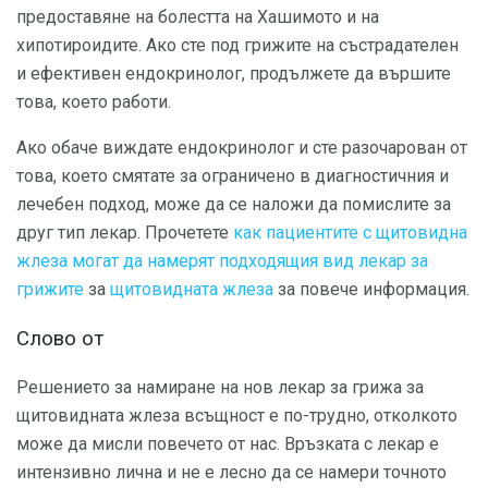
предоставяне на болестта на Хашимото и на
хипотироидите. Ако сте под грижите на състрадателен
и ефективен ендокринолог, продължете да вършите
това, което работи.
Ако обаче виждате ендокринолог и сте разочарован от
това, което смятате за ограничено в диагностичния и
лечебен подход, може да се наложи да помислите за
друг тип лекар. Прочетете
как пациентите с щитовидна
жлеза могат да намерят подходящия вид лекар за
грижите
за
щитовидната жлеза
за повече информация.
Слово от
Решението за намиране на нов лекар за грижа за
щитовидната жлеза всъщност е по-трудно, отколкото
може да мисли повечето от нас. Връзката с лекар е
интензивно лична и не е лесно да се намери точното