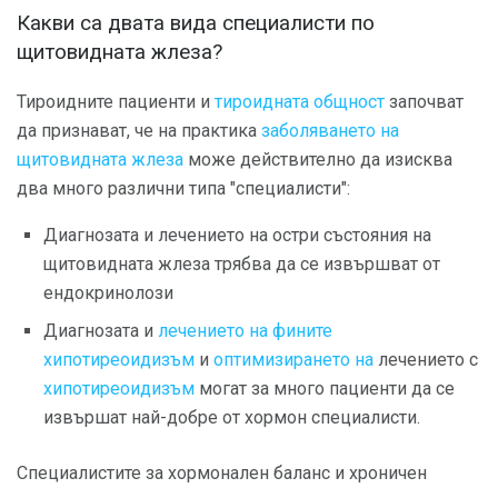
Какви са двата вида специалисти по
щитовидната жлеза?
Тироидните пациенти и
тироидната общност
започват
да признават, че на практика
заболяването на
щитовидната жлеза
може действително да изисква
два много различни типа "специалисти":
Диагнозата и лечението на остри състояния на
щитовидната жлеза трябва да се извършват от
ендокринолози
Диагнозата и
лечението на фините
хипотиреоидизъм
и
оптимизирането на
лечението с
хипотиреоидизъм
могат за много пациенти да се
извършат най-добре от хормон специалисти.
Специалистите за хормонален баланс и хроничен