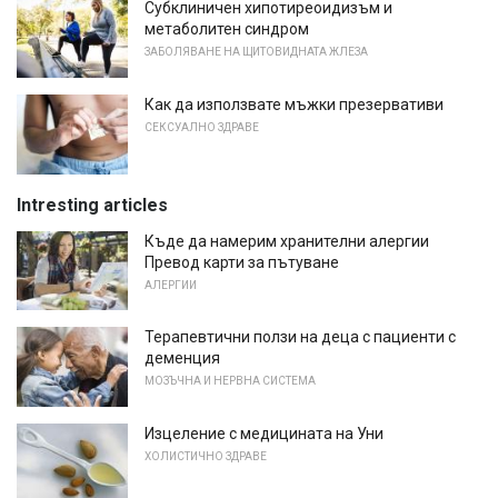
Субклиничен хипотиреоидизъм и
метаболитен синдром
ЗАБОЛЯВАНЕ НА ЩИТОВИДНАТА ЖЛЕЗА
Как да използвате мъжки презервативи
СЕКСУАЛНО ЗДРАВЕ
Intresting articles
Къде да намерим хранителни алергии
Превод карти за пътуване
АЛЕРГИИ
Терапевтични ползи на деца с пациенти с
деменция
МОЗЪЧНА И НЕРВНА СИСТЕМА
Изцеление с медицината на Уни
ХОЛИСТИЧНО ЗДРАВЕ