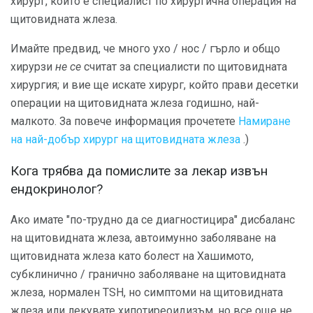
хирург, който е специалист по хирургична операция на
щитовидната жлеза.
Имайте предвид, че много ухо / нос / гърло и общо
хирурзи
не се
считат за специалисти по щитовидната
хирургия; и вие ще искате хирург, който прави десетки
операции на щитовидната жлеза годишно, най-
малкото. За повече информация прочетете
Намиране
на най-добър хирург на щитовидната жлеза
.)
Кога трябва да помислите за лекар извън
ендокринолог?
Ако имате "по-трудно да се диагностицира" дисбаланс
на щитовидната жлеза, автоимунно заболяване на
щитовидната жлеза като болест на Хашимото,
субклинично / гранично заболяване на щитовидната
жлеза, нормален TSH, но симптоми на щитовидната
жлеза или лекувате хипотиреоидизъм, но все още не