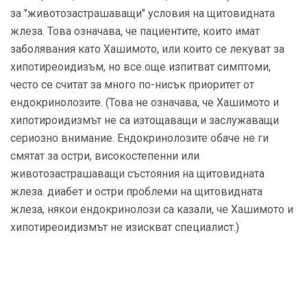
за "животозастрашаващи" условия на щитовидната
жлеза. Това означава, че пациентите, които имат
заболявания като Хашимото, или които се лекуват за
хипотиреоидизъм, но все още изпитват симптоми,
често се считат за много по-нисък приоритет от
ендокринолозите. (Това не означава, че Хашимото и
хипотироидизмът не са изтощаващи и заслужаващи
сериозно внимание. Ендокринолозите обаче не ги
смятат за остри, високостепенни или
животозастрашаващи състояния на щитовидната
жлеза. диабет и остри проблеми на щитовидната
жлеза, някои ендокринолози са казали, че Хашимото и
хипотиреоидизмът не изискват специалист.)