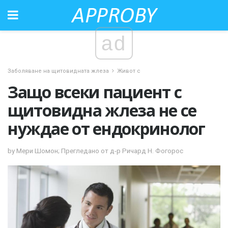
ad
Заболяване на щитовидната жлеза
Живот с
Защо всеки пациент с
щитовидна жлеза не се
нуждае от ендокринолог
by Мери Шомон; Прегледано от д-р Ричард Н. Фогорос