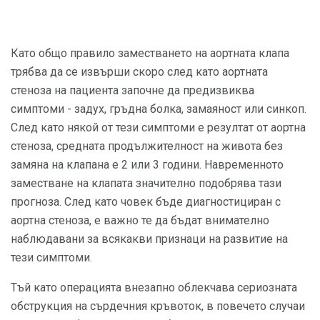
Като общо правило заместването на аортната клапа
трябва да се извърши скоро след като аортната
стеноза на пациента започне да предизвиква
симптоми - задух, гръдна болка, замаяност или синкоп.
След като някой от тези симптоми е резултат от аортна
стеноза, средната продължителност на живота без
замяна на клапана е 2 или 3 години. Навременното
заместване на клапата значително подобрява тази
прогноза. След като човек бъде диагностициран с
аортна стеноза, е важно те да бъдат внимателно
наблюдавани за всякакви признаци на развитие на
тези симптоми.
Тъй като операцията внезапно облекчава сериозната
обструкция на сърдечния кръвоток, в повечето случаи