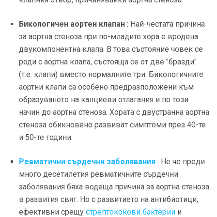
Бикологичен аортен клапан
: Най-честата причина
за аортна стеноза при по-младите хора е вродена
двукомпонентна клапа. В това състояние човек се
роди с аортна клапа, състояща се от две "бразди"
(т.е. клапи) вместо нормалните три. Бикологичните
аортни клапи са особено предразположени към
образуването на калциеви отлагания и по този
начин до аортна стеноза. Хората с двустранна аортна
стеноза обикновено развиват симптоми през 40-те
и 50-те години.
Ревматични сърдечни заболявания
: Не че преди
много десетилетия ревматичните сърдечни
заболявания бяха водеща причина за аортна стеноза
в развития свят. Но с развитието на антибиотици,
ефективни срещу
стрептококови бактерии
и