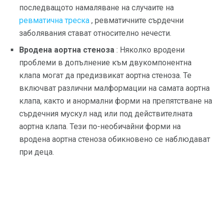
последващото намаляване на случаите на
ревматична треска
, ревматичните сърдечни
заболявания стават относително нечести.
Вродена аортна стеноза
: Няколко вродени
проблеми в допълнение към двукомпонентна
клапа могат да предизвикат аортна стеноза. Те
включват различни малформации на самата аортна
клапа, както и анормални форми на препятстване на
сърдечния мускул над или под действителната
аортна клапа. Тези по-необичайни форми на
вродена аортна стеноза обикновено се наблюдават
при деца.