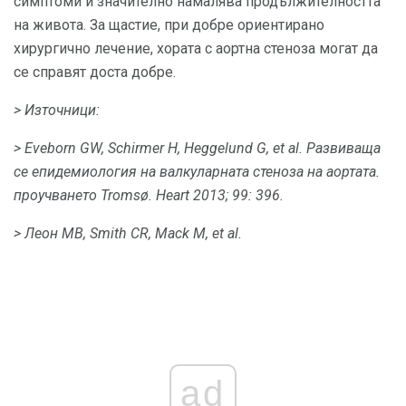
симптоми и значително намалява продължителността
на живота. За щастие, при добре ориентирано
хирургично лечение, хората с аортна стеноза могат да
се справят доста добре.
> Източници:
> Eveborn GW, Schirmer Н, Heggelund G, et al.
Развиваща
се епидемиология на валкуларната стеноза на аортата.
проучването Tromsø.
Heart 2013;
99: 396.
> Леон MB, Smith CR, Mack М, et al.
ad