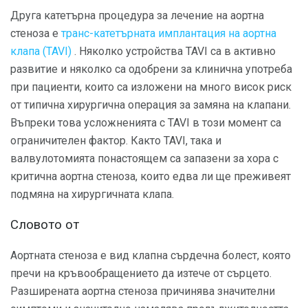
Друга катетърна процедура за лечение на аортна
стеноза е
транс-катетърната имплантация на аортна
клапа (TAVI)
. Няколко устройства TAVI са в активно
развитие и няколко са одобрени за клинична употреба
при пациенти, които са изложени на много висок риск
от типична хирургична операция за замяна на клапани.
Въпреки това усложненията с TAVI в този момент са
ограничителен фактор. Както TAVI, така и
валвулотомията понастоящем са запазени за хора с
критична аортна стеноза, които едва ли ще преживеят
подмяна на хирургичната клапа.
Словото от
Аортната стеноза е вид клапна сърдечна болест, която
пречи на кръвообращението да изтече от сърцето.
Разширената аортна стеноза причинява значителни