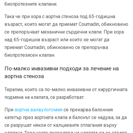
биопротезните клапани.
Така че при хора с аортна стеноза под 65-годишна
възраст, които могат да приемат Coumadin, обикновено
се препоръчват механични сърдечни клапи. При хора
над 65-годишна възраст или които не могат да
приемат Coumadin, обикновено се препоръчва
биопротезисен клапан.
По-малко инвазивни подходи за лечение на
аортна стеноза
Терапии, които са по-малко инвазивни от хирургичната
подмяна на клапата, се разработват.
При
аортна валвулотомия
се прекарва балонния
катетър през аортната клапа и балонът се надува, за да
се разрушат някои от калциевите отлагания върху
клапана. Това често позволява на клапата да се отваря