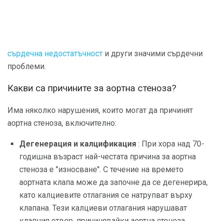
сърдечна недостатъчност
и други значими сърдечни
проблеми.
Какви са причините за аортна стеноза?
Има няколко нарушения, които могат да причинят
аортна стеноза, включително:
Дегенерация и калцификация
: При хора над 70-
годишна възраст най-честата причина за аортна
стеноза е "износване". С течение на времето
аортната клапа може да започне да се дегенерира,
като калциевите отлагания се натрупват върху
клапана. Тези калциеви отлагания нарушават
клапния отвор, причинявайки аортна стеноза.