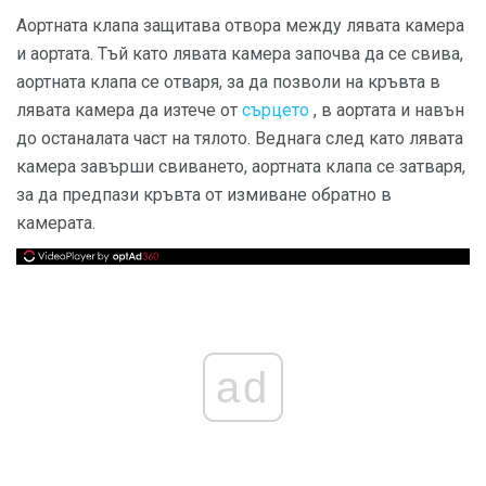
Аортната клапа защитава отвора между лявата камера
и аортата. Тъй като лявата камера започва да се свива,
аортната клапа се отваря, за да позволи на кръвта в
лявата камера да изтече от
сърцето
, в аортата и навън
до останалата част на тялото. Веднага след като лявата
камера завърши свиването, аортната клапа се затваря,
за да предпази кръвта от измиване обратно в
камерата.
ad