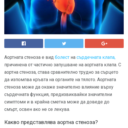
Аортната стеноза е вид
болест
на
сърдечната клапа,
причинена от частично запушване на аортната клапа. С
аортна стеноза, става сравнително трудно за сърцето
да изпомпва кръвта на органите на тялото. Аортната
стеноза може да окаже значително влияние върху
сърдечната функция, предизвиквайки значителни
симптоми и в крайна сметка може да доведе до
смърт, освен ако не се лекува.
Какво представлява аортна стеноза?