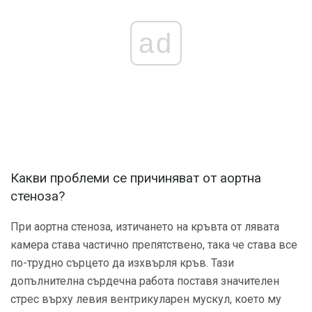
ad
Какви проблеми се причиняват от аортна
стеноза?
При аортна стеноза, изтичането на кръвта от лявата
камера става частично препятствено, така че става все
по-трудно сърцето да изхвърля кръв. Тази
допълнителна сърдечна работа поставя значителен
стрес върху левия вентрикуларен мускул, което му