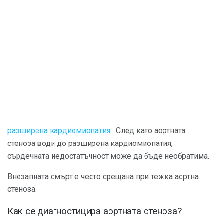
разширена кардиомиопатия
. След като аортната
стеноза води до разширена кардиомиопатия,
сърдечната недостатъчност може да бъде необратима.
Внезапната смърт е често срещана при тежка аортна
стеноза.
Как се диагностицира аортната стеноза?