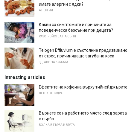
имате алергии с ядки?
АЛЕРГИИ
Какви са симптомите и причините за
поведенческа безсъние при децата?
РАЗСТРОЙСТВА НА СЪНЯ
Telogen Effluvium е състояние предизвикано
от стрес, причиняващо загуба на коса
ЗДРАВЕ НА КОЖАТА
Intresting articles
Ефектите на кофеина върху тийнейджърите
ДЕТСКОТО ЗДРАВЕ
Върнете се на работното място след зараза
в гърба
БОЛКА В ГЪРБА И ВРАТА