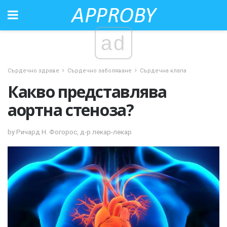
ad
Сърдечно здраве
Сърдечно заболяване
Сърдечна клапа
Какво представлява
аортна стеноза?
by Ричард Н. Фогорос, д-р лекар-лекар