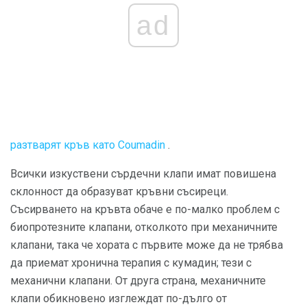
ad
разтварят кръв като Coumadin
.
Всички изкуствени сърдечни клапи имат повишена
склонност да образуват кръвни съсиреци.
Съсирването на кръвта обаче е по-малко проблем с
биопротезните клапани, отколкото при механичните
клапани, така че хората с първите може да не трябва
да приемат хронична терапия с кумадин; тези с
механични клапани. От друга страна, механичните
клапи обикновено изглеждат по-дълго от