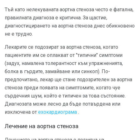
Тъй като нелекуваната аортна стеноза често е фатална,
правилната диагноза е критична. За щастие,
диагностицирането на аортна стеноза днес обикновено
не е трудно.
Лекарите се подозират за аортна стеноза, когато
пациентите им се оплакват от "типични" симптоми
(задух, намалена толерантност към упражненията,
болка в гърдите, замайване или синкоп). По-
предпочитано, лекар ще стане подозрителен за аортна
стеноза преди появата на симптомите, когато чуе
сърдечния шум, който е типичен за това състояние.
Диагнозата може лесно да бъде потвърдена или
изключена от
ехокардиограма
.
Лечение на аортна стеноза
Лечението на аортна стеноза е подмяна на