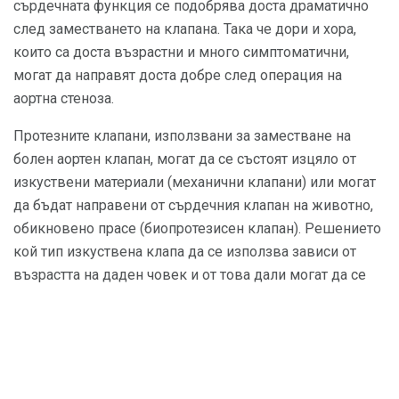
сърдечната функция се подобрява доста драматично
след заместването на клапана. Така че дори и хора,
които са доста възрастни и много симптоматични,
могат да направят доста добре след операция на
аортна стеноза.
Протезните клапани, използвани за заместване на
болен аортен клапан, могат да се състоят изцяло от
изкуствени материали (механични клапани) или могат
да бъдат направени от сърдечния клапан на животно,
обикновено прасе (биопротезисен клапан). Решението
кой тип изкуствена клапа да се използва зависи от
възрастта на даден човек и от това дали могат да се