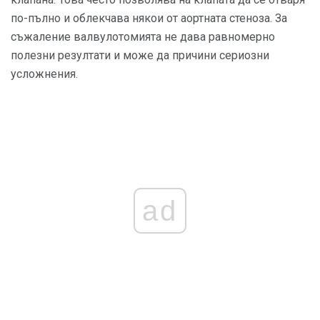
по-пълно и облекчава някои от аортната стеноза. За
съжаление валвулотомията не дава равномерно
полезни резултати и може да причини сериозни
усложнения.
ad