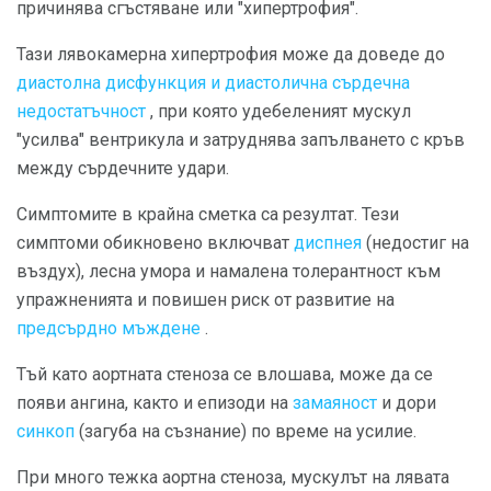
причинява сгъстяване или "хипертрофия".
Тази лявокамерна хипертрофия може да доведе до
диастолна дисфункция и диастолична сърдечна
недостатъчност
, при която удебеленият мускул
"усилва" вентрикула и затруднява запълването с кръв
между сърдечните удари.
Симптомите в крайна сметка са резултат. Тези
симптоми обикновено включват
диспнея
(недостиг на
въздух), лесна умора и намалена толерантност към
упражненията и повишен риск от развитие на
предсърдно мъждене
.
Тъй като аортната стеноза се влошава, може да се
появи ангина, както и епизоди на
замаяност
и дори
синкоп
(загуба на съзнание) по време на усилие.
При много тежка аортна стеноза, мускулът на лявата