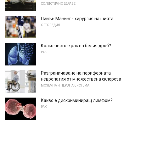
ХОЛИСТИЧНО ЗДРАВЕ
Пийън Манинг - хирургия на шията
ОРТОПЕДИЯ
Колко често е рак на белия дроб?
РАК
Разграничаване на периферната
невропатия от множествена склероза
МОЗЪЧНА И НЕРВНА СИСТЕМА
Какво е дискриминиращ лимфом?
РАК