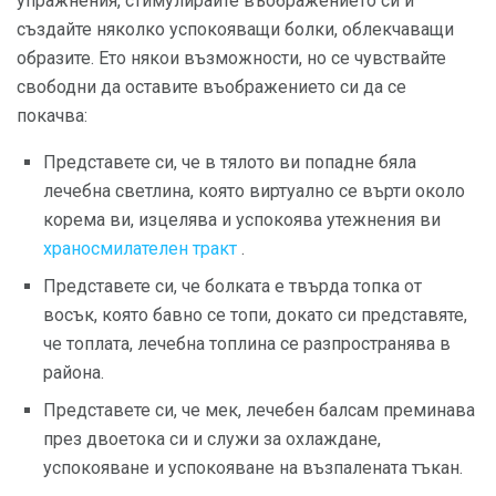
упражнения, стимулирайте въображението си и
създайте няколко успокояващи болки, облекчаващи
образите. Ето някои възможности, но се чувствайте
свободни да оставите въображението си да се
покачва:
Представете си, че в тялото ви попадне бяла
лечебна светлина, която виртуално се върти около
корема ви, изцелява и успокоява утежнения ви
храносмилателен тракт
.
Представете си, че болката е твърда топка от
восък, която бавно се топи, докато си представяте,
че топлата, лечебна топлина се разпространява в
района.
Представете си, че мек, лечебен балсам преминава
през двоетока си и служи за охлаждане,
успокояване и успокояване на възпалената тъкан.