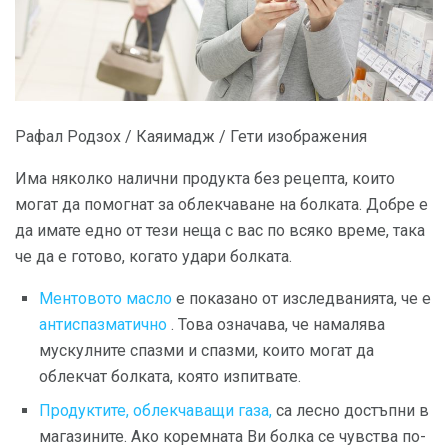
Рафал Родзох / Каяимадж / Гети изображения
Има няколко налични продукта без рецепта, които
могат да помогнат за облекчаване на болката. Добре е
да имате едно от тези неща с вас по всяко време, така
че да е готово, когато удари болката.
Ментовото масло
е показано от изследванията, че е
антиспазматично
. Това означава, че намалява
мускулните спазми и спазми, които могат да
облекчат болката, която изпитвате.
Продуктите, облекчаващи газа,
са лесно достъпни в
магазините. Ако коремната Ви болка се чувства по-