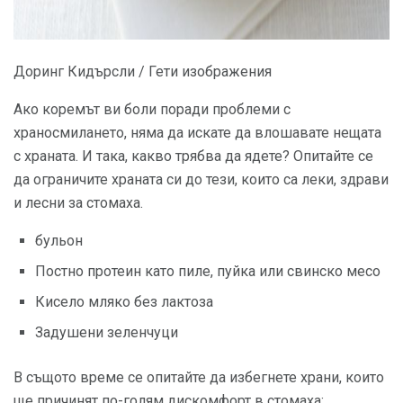
Доринг Кидърсли / Гети изображения
Ако коремът ви боли поради проблеми с
храносмилането, няма да искате да влошавате нещата
с храната. И така, какво трябва да ядете? Опитайте се
да ограничите храната си до тези, които са леки, здрави
и лесни за стомаха.
бульон
Постно протеин като пиле, пуйка или свинско месо
Кисело мляко без лактоза
Задушени зеленчуци
В същото време се опитайте да избегнете храни, които
ще причинят по-голям дискомфорт в стомаха: