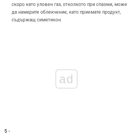
скоро като уловен газ, отколкото при спазми, може
да намерите облекчение, като приемате продукт,
съдържащ симетикон.
ad
5 -