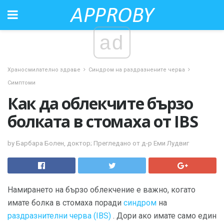
ad
Храносмилателно здраве
Синдром на раздразнените черва
Симптоми
Как да облекчите бързо
болката в стомаха от IBS
by Барбара Болен, доктор; Прегледано от д-р Еми Лудвиг
Намирането на бързо облекчение е важно, когато
имате болка в стомаха поради
синдром
на
раздразнителни черва (IBS)
. Дори ако имате само един