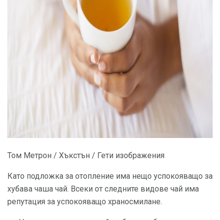
ad
Том Метрон / Хъкстън / Гети изображения
Като подложка за отопление има нещо успокояващо за
хубава чаша чай. Всеки от следните видове чай има
репутация за успокояващо храносмилане.