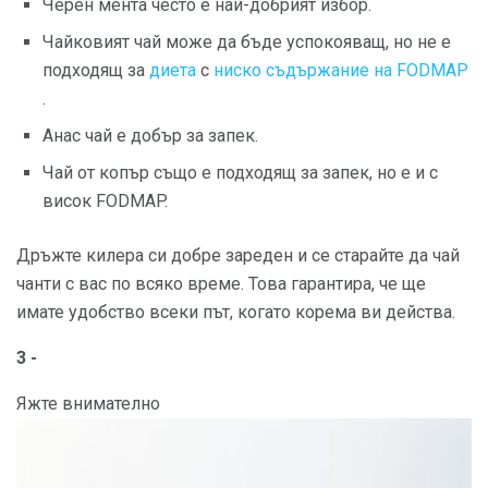
Черен мента често е най-добрият избор.
Чайковият чай може да бъде успокояващ, но не е
подходящ за
диета
с
ниско съдържание на FODMAP
.
Анас чай е добър за запек.
Чай от копър също е подходящ за запек, но е и с
висок FODMAP.
Дръжте килера си добре зареден и се старайте да чай
чанти с вас по всяко време. Това гарантира, че ще
имате удобство всеки път, когато корема ви действа.
3 -
Яжте внимателно