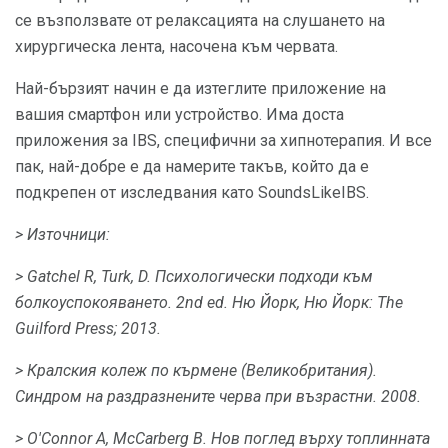
се възползвате от релаксацията на слушането на
хирургическа лента, насочена към червата.
Най-бързият начин е да изтеглите приложение на
вашия смартфон или устройство. Има доста
приложения за IBS, специфични за хипнотерапия. И все
пак, най-добре е да намерите такъв, който да е
подкрепен от изследвания като SoundsLikeIBS.
> Източници:
> Gatchel R, Turk, D. Психологически подходи към
болкоуспокояването.
2nd ed.
Ню Йорк, Ню Йорк: The
Guilford Press;
2013.
> Кралския колеж по кърмене (Великобритания).
Синдром на раздразнените черва при възрастни.
2008.
> O'Connor A, McCarberg B. Нов поглед върху топлинната