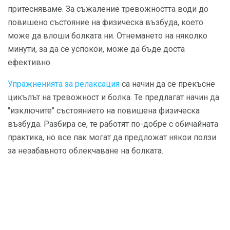
притесняваме. За съжаление тревожността води до
повишено състояние на физическа възбуда, което
може да влоши болката ни. Отнемането на няколко
минути, за да се успокои, може да бъде доста
ефективно.
Упражненията за релаксация
са начин да се прекъсне
цикълът на тревожност и болка. Те предлагат начин да
"изключите" състоянието на повишена физическа
възбуда. Разбира се, те работят по-добре с обичайната
практика, но все пак могат да предложат някои ползи
за незабавното облекчаване на болката.