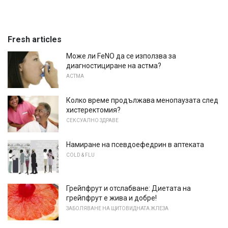
Fresh articles
Може ли FeNO да се използва за
диагностициране на астма?
АСТМА
Колко време продължава менопаузата след
хистеректомия?
СЕКСУАЛНО ЗДРАВЕ
Намиране на псевдоефедрин в аптеката
COLD & FLU
Грейпфрут и отслабване: Диетата на
грейпфрут е жива и добре!
ЗАБОЛЯВАНЕ НА ЩИТОВИДНАТА ЖЛЕЗА