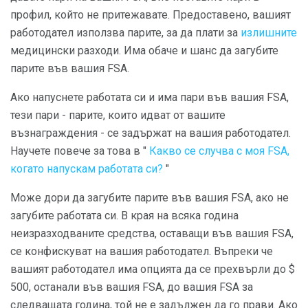
профил, който не притежавате. Предоставено, вашият
работодател използва парите, за да плати за
излишните
медицински разходи. Има обаче и шанс да загубите
парите във вашия FSA.
Ако напуснете работата си и има пари във вашия FSA,
тези пари - парите, които идват от вашите
възнаграждения - се задържат на вашия работодател.
Научете повече за това в "
Какво се случва с моя FSA,
когато напускам работата си?
"
Може дори да загубите парите във вашия FSA, ако не
загубите работата си. В края на всяка година
неизразходваните средства, оставащи във вашия FSA,
се конфискуват на вашия работодател. Въпреки че
вашият работодател има опцията да се прехвърли до $
500, останали във вашия FSA, до вашия FSA за
следващата година, той не е задължен да го прави. Ако