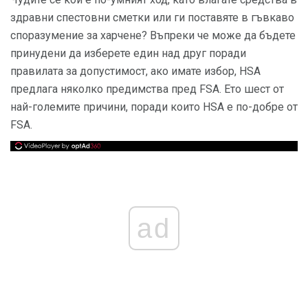
здравни спестовни сметки или ги поставяте в гъвкаво
споразумение за харчене? Въпреки че може да бъдете
принудени да изберете един над друг поради
правилата за допустимост, ако имате избор, HSA
предлага няколко предимства пред FSA. Ето шест от
най-големите причини, поради които HSA е по-добре от
FSA.
ad