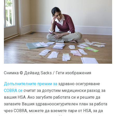
Снимка © Дейвид Sacks / Гети изображения
Допълнителните
премии за
здравно осигуряване
COBRA се
считат за допустим медицински разход за
вашия HSA. Ако загубите работата си и решите да
запазите Вашия здравноосигурителен план за работа
чрез COBRA, можете да вземете пари от HSA, за да