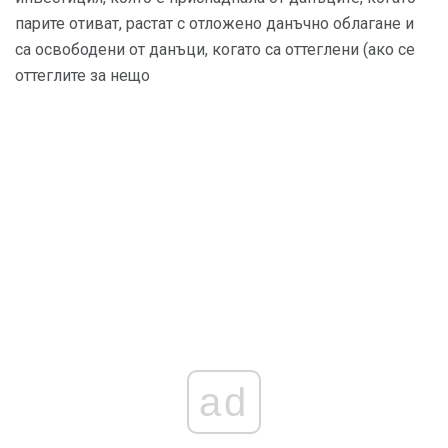
парите отиват, растат с отложено данъчно облагане и
са освободени от данъци, когато са оттеглени (ако се
оттеглите за нещо
ad