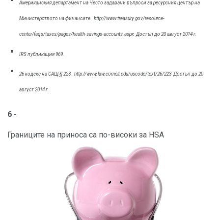
Американския департамент на Често задавани въпроси за ресурсния център на
Министерството на финансите.
http://www.treasury.gov/resource-
center/faqs/taxes/pages/health-savings-accounts.aspx
Достъп до 20 август 2014 г.
IRS публикация 969.
26 кодекс на САЩ § 223.
http://www.law.cornell.edu/uscode/text/26/223
Достъп до 20
август 2014 г.
6 -
Границите на приноса са по-високи за HSA