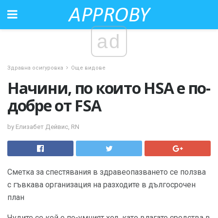
ad
Здравна осигуровка
Още видове
Начини, по които HSA е по-
добре от FSA
by Елизабет Дейвис, RN
Сметка за спестявания в здравеопазването се ползва
с гъвкава организация на разходите в дългосрочен
план
Чудите се кой е по-умният ход, като влагате средства в