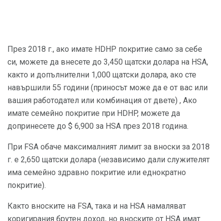
През 2018 г., ако имате HDHP покритие само за себе
си, можете да внесете до 3,450 щатски долара на HSA,
както и допълнителни 1,000 щатски долара, ако сте
навършили 55 години (приносът може да е от вас или
вашия работодател или комбинация от двете) , Ако
имате семейно покритие при HDHP, можете да
допринесете до $ 6,900 за HSA през 2018 година.
При FSA обаче максималният лимит за вноски за 2018
г. е 2,650 щатски долара (независимо дали служителят
има семейно здравно покритие или еднократно
покритие).
Както вноските на FSA, така и на HSA намаляват
коригирания брутен доход, но вноските от HSA имат