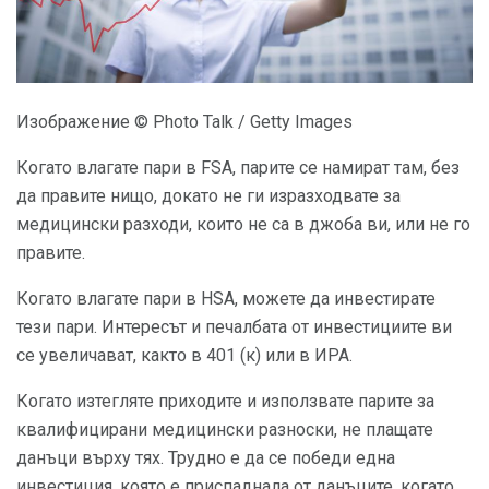
Изображение © Photo Talk / Getty Images
Когато влагате пари в FSA, парите се намират там, без
да правите нищо, докато не ги изразходвате за
медицински разходи, които не са в джоба ви, или не го
правите.
Когато влагате пари в HSA, можете да инвестирате
тези пари. Интересът и печалбата от инвестициите ви
се увеличават, както в 401 (к) или в ИРА.
Когато изтегляте приходите и използвате парите за
квалифицирани медицински разноски, не плащате
данъци върху тях. Трудно е да се победи една
инвестиция, която е приспаднала от данъците, когато