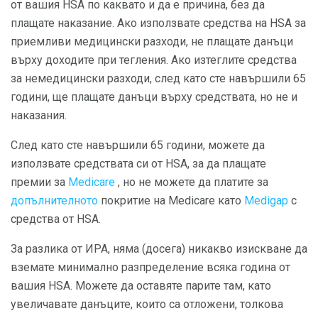
от вашия HSA по каквато и да е причина, без да
плащате наказание. Ако използвате средства на HSA за
приемливи медицински разходи, не плащате данъци
върху доходите при тегления. Ако изтеглите средства
за немедицински разходи, след като сте навършили 65
години, ще плащате данъци върху средствата, но не и
наказания.
След като сте навършили 65 години, можете да
използвате средствата си от HSA, за да плащате
премии за
Medicare
, но не можете да платите за
допълнителното
покритие на Medicare като
Medigap
с
средства от HSA.
За разлика от ИРА, няма (досега) никакво изискване да
вземате минимално разпределение всяка година от
вашия HSA. Можете да оставяте парите там, като
увеличавате данъците, които са отложени, толкова