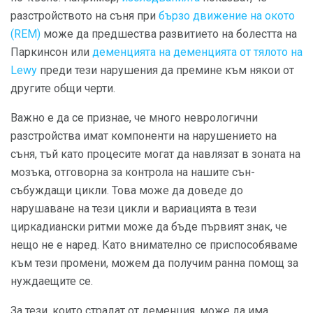
разстройството на съня при
бързо движение на окото
(REM)
може да предшества развитието на болестта на
Паркинсон или
деменцията на деменцията от тялото на
Lewy
преди тези нарушения да премине към някои от
другите общи черти.
Важно е да се признае, че много неврологични
разстройства имат компоненти на нарушението на
съня, тъй като процесите могат да навлязат в зоната на
мозъка, отговорна за контрола на нашите сън-
събуждащи цикли. Това може да доведе до
нарушаване на тези цикли и вариацията в тези
циркадиански ритми може да бъде първият знак, че
нещо не е наред. Като внимателно се приспособяваме
към тези промени, можем да получим ранна помощ за
нуждаещите се.
За тези, които страдат от деменция, може да има