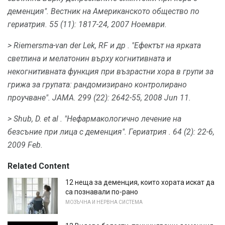
деменция".
Вестник на Американското общество по
гериатрия.
55 (11): 1817-24, 2007 Ноември.
> Riemersma-van der Lek, RF
и др
.
"Ефектът на ярката
светлина и мелатонин върху когнитивната и
некогнитивната функция при възрастни хора в групи за
грижа за групата: рандомизирано контролирано
проучване".
JAMA.
299 (22): 2642-55, 2008 Jun 11.
> Shub, D.
et al
.
"Нефармакологично лечение на
безсъние при лица с деменция".
Гериатрия
.
64 (2): 22-6,
2009 Feb.
Related Content
12 неща за деменция, които хората искат да
са познавали по-рано
МОЗЪЧНА И НЕРВНА СИСТЕМА