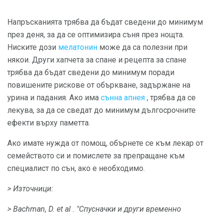
Напръсканията трябва да бъдат сведени до минимум
през деня, за да се оптимизира съня през нощта.
Ниските дози
мелатонин
може да са полезни при
някои. Други хапчета за спане и рецепта за спане
трябва да бъдат сведени до минимум поради
повишените рискове от объркване, задържане на
урина и падания. Ако има
сънна апнея
, трябва да се
лекува, за да се сведат до минимум дългосрочните
ефекти върху паметта.
Ако имате нужда от помощ, обърнете се към лекар от
семейството си и помислете за препращане към
специалист по сън, ако е необходимо.
> Източници:
> Bachman, D.
et al
.
"Спусначки и други временно