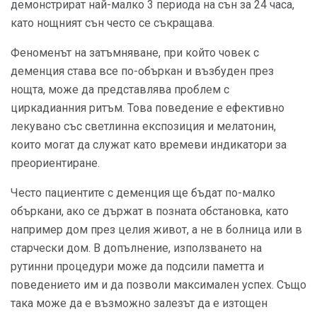
демонстрират най-малко 3 периода на сън за 24 часа,
като нощният сън често се съкращава.
Феноменът на затъмняване, при който човек с
деменция става все по-объркан и възбуден през
нощта, може да представлява проблем с
циркадианния ритъм. Това поведение е ефективно
лекувано със светлинна експозиция и мелатонин,
които могат да служат като времеви индикатори за
преориентиране.
Често пациентите с деменция ще бъдат по-малко
объркани, ако се държат в позната обстановка, като
например дом през целия живот, а не в болница или в
старчески дом. В допълнение, използването на
рутинни процедури може да подсили паметта и
поведението им и да позволи максимален успех. Също
така може да е възможно залезът да е изтощен