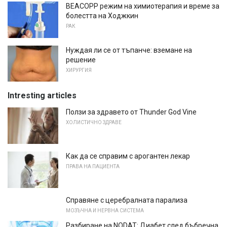
BEACOPP режим на химиотерапия и време за
болестта на Ходжкин
РАК
Нуждая ли се от тъпанче: вземане на
решение
ХИРУРГИЯ
Intresting articles
Ползи за здравето от Thunder God Vine
ХОЛИСТИЧНО ЗДРАВЕ
Как да се справим с арогантен лекар
ПРАВА НА ПАЦИЕНТА
Справяне с церебралната парализа
МОЗЪЧНА И НЕРВНА СИСТЕМА
Разбиране на NODAT: Диабет след бъбречна