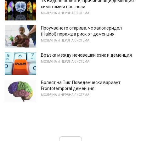
13 Видове болести, причиняващи деменция -
симптоми и прогнози
МОЗЪЧНА И НЕРВНА СИСТЕМА
Проучването открива, че халоперидол
(Haldol) поражда риск от деменция
МОЗЪЧНА И НЕРВНА СИСТЕМА
Връзка между нечовешки език и деменция
МОЗЪЧНА И НЕРВНА СИСТЕМА
Болест на Пик: Поведенчески вариант
Frontotemporal деменция
МОЗЪЧНА И НЕРВНА СИСТЕМА