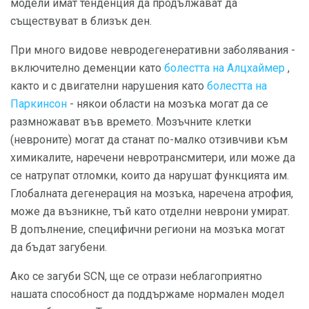
модели имат тенденция да продължават да
съществуват в близък ден.
При много видове невродегенеративни заболявания -
включително деменции като
болестта на Алцхаймер
,
както и с двигателни нарушения като
болестта на
Паркинсон
- някои области на мозъка могат да се
размножават във времето. Мозъчните клетки
(невроните) могат да станат по-малко отзивчиви към
химикалите, наречени невротрансмитери, или може да
се натрупат отломки, които да нарушат функцията им.
Глобалната дегенерация на мозъка, наречена атрофия,
може да възникне, тъй като отделни неврони умират.
В допълнение, специфични региони на мозъка могат
да бъдат загубени.
Ако се загуби SCN, ще се отрази неблагоприятно
нашата способност да поддържаме нормален модел