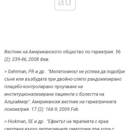
ad
Вестник на Американското общество по гериатрия.
56
(2): 239-46, 2008 Фев.
> Gehrman, PR
и др
.
"Мелатонинът не успява да подобри
съня или възбудата при двойно-сляпо рандомизирано
плацебо-контролирано проучване на
институционализирани пациенти с болестта на
Алцхаймер".
Американски вестник на гериатричната
психиатрия.
17 (2): 166-9, 2009 Feb.
> Hickman, SE
и др
.
"Ефектът на терапията с ярка
светлина върху депресивните симптоми при хора с