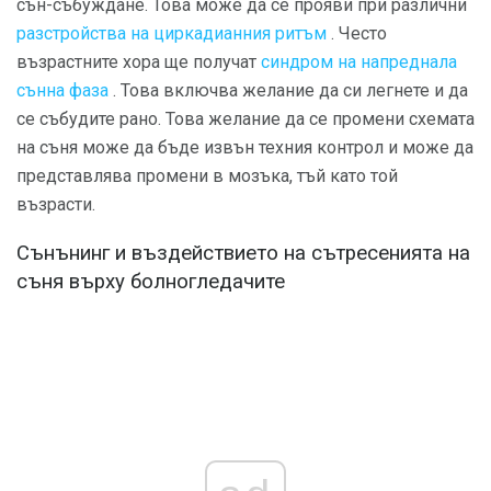
сън-събуждане. Това може да се прояви при различни
разстройства на циркадианния ритъм
. Често
възрастните хора ще получат
синдром на напреднала
сънна фаза
. Това включва желание да си легнете и да
се събудите рано. Това желание да се промени схемата
на съня може да бъде извън техния контрол и може да
представлява промени в мозъка, тъй като той
възрасти.
Сънънинг и въздействието на сътресенията на
съня върху болногледачите