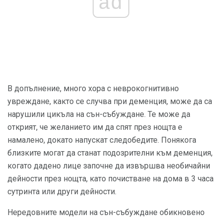
ad
В допълнение, много хора с неврокогнитивно
увреждане, както се случва при деменция, може да са
нарушили цикъла на сън-събуждане. Те може да
открият, че желанието им да спят през нощта е
намалено, докато напускат следобедите. Понякога
близките могат да станат подозрителни към деменция,
когато дадено лице започне да извършва необичайни
дейности през нощта, като почистване на дома в 3 часа
сутринта или други дейности.
Нередовните модели на сън-събуждане обикновено