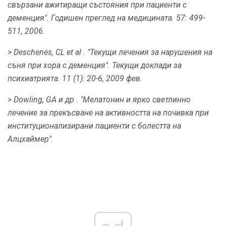
свързани ажитиращи състояния при пациенти с
деменция".
Годишен преглед на медицината.
57: 499-
511, 2006.
> Deschenes, CL
et al
.
"Текущи лечения за нарушения на
съня при хора с деменция".
Текущи доклади за
психиатрията.
11 (1): 20-6, 2009 фев.
> Dowling, GA
и др
.
"Мелатонин и ярко светлинно
лечение за прекъсване на активността на почивка при
институционализирани пациенти с болестта на
Алцхаймер".