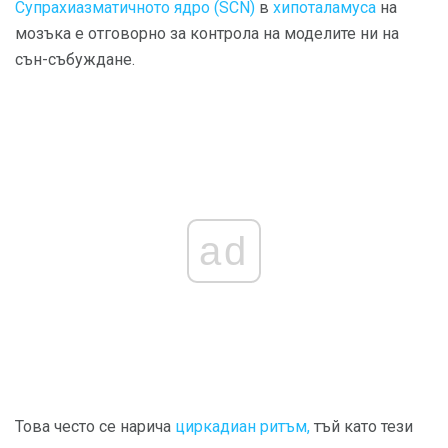
Супрахиазматичното ядро ​​(SCN)
в
хипоталамуса
на
мозъка е отговорно за контрола на моделите ни на
сън-събуждане.
ad
Това често се нарича
циркадиан ритъм,
тъй като тези