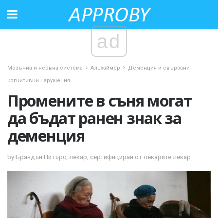
ad
Мозъчна и нервна система
Алцхаймер
Деменция и свързани
когнитивни нарушения
Промените в съня могат
да бъдат ранен знак за
деменция
by Брандън Питърс, лекар, сертифициран от лекарите лекар