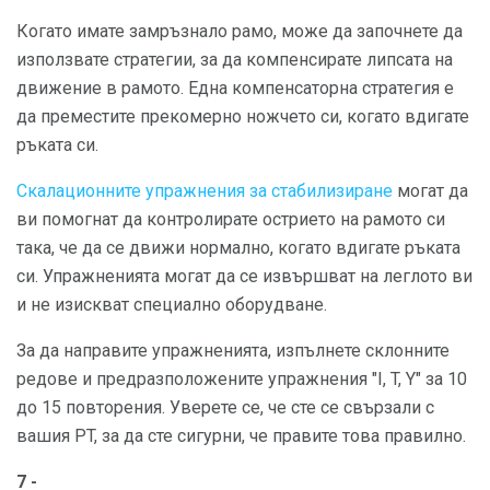
Когато имате замръзнало рамо, може да започнете да
използвате стратегии, за да компенсирате липсата на
движение в рамото. Една компенсаторна стратегия е
да преместите прекомерно ножчето си, когато вдигате
ръката си.
Скалационните упражнения за стабилизиране
могат да
ви помогнат да контролирате острието на рамото си
така, че да се движи нормално, когато вдигате ръката
си. Упражненията могат да се извършват на леглото ви
и не изискват специално оборудване.
За да направите упражненията, изпълнете склонните
редове и предразположените упражнения "I, T, Y" за 10
до 15 повторения. Уверете се, че сте се свързали с
вашия PT, за да сте сигурни, че правите това правилно.
7 -