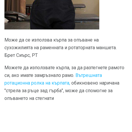
Може да се използва кърпа за опъване на
сухожилията на раменната и ротаторната маншета.
Брет Сиърс, PT
Можете да използвате кърпа, за да разтегнете рамото
си, ако имате замръзнало рамо.
Вътрешната
ротационна ролка на кърпата,
обикновено наричана
"стрела за ръце зад гърба", може да спомогне за
опъването на стегнати