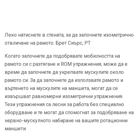
Леко натиснете в стената, за да започнете изометрично
отвличане на рамото. Брет Сиърс, PT
Когато започнете да подобрявате мобилността на
рамото си с разтягане и ROM упражнения, може да е
време да започнете да укрепвате мускулите около
рамото си. За да започнете да използвате рамото и
въртенето на мускулите на маншета, могат да се
извършват равномерни изометрични упражнения.
Тези упражнения са лесни за работа без специално
оборудване и те могат да спомогнат за подобряване на
нервно-мускулното набиране на вашите ротационни
маншети.