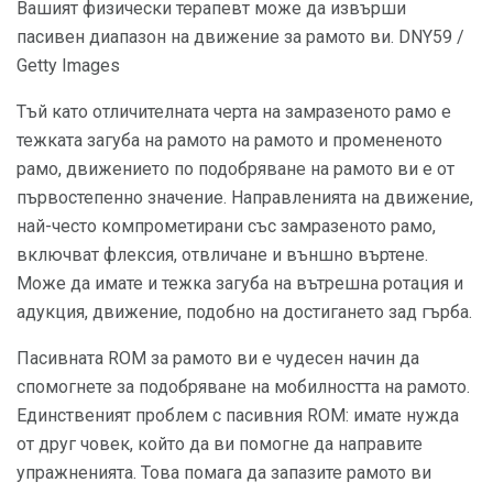
Вашият физически терапевт може да извърши
пасивен диапазон на движение за рамото ви. DNY59 /
Getty Images
Тъй като отличителната черта на замразеното рамо е
тежката загуба на рамото на рамото и промененото
рамо, движението по подобряване на рамото ви е от
първостепенно значение. Направленията на движение,
най-често компрометирани със замразеното рамо,
включват флексия, отвличане и външно въртене.
Може да имате и тежка загуба на вътрешна ротация и
адукция, движение, подобно на достигането зад гърба.
Пасивната ROM за рамото ви е чудесен начин да
спомогнете за подобряване на мобилността на рамото.
Единственият проблем с пасивния ROM: имате нужда
от друг човек, който да ви помогне да направите
упражненията. Това помага да запазите рамото ви