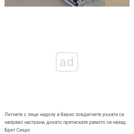
ad
Легнете с лице надолу и бавно повдигнете ръката си
направо настрани, докато притискате рамото си назад.
Брет Сиърс