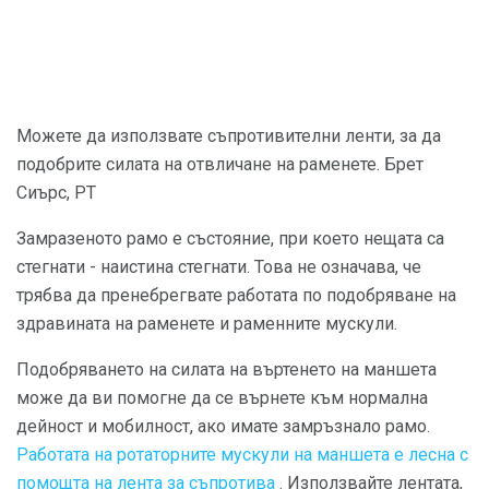
Можете да използвате съпротивителни ленти, за да
подобрите силата на отвличане на раменете. Брет
Сиърс, PT
Замразеното рамо е състояние, при което нещата са
стегнати - наистина стегнати. Това не означава, че
трябва да пренебрегвате работата по подобряване на
здравината на раменете и раменните мускули.
Подобряването на силата на въртенето на маншета
може да ви помогне да се върнете към нормална
дейност и мобилност, ако имате замръзнало рамо.
Работата на ротаторните мускули на маншета е лесна с
помощта на лента за съпротива
. Използвайте лентата,