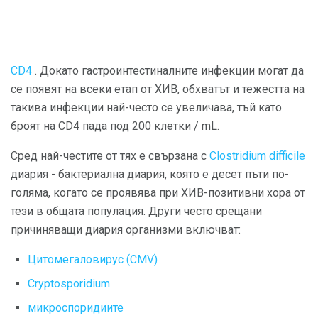
CD4
. Докато гастроинтестиналните инфекции могат да
се появят на всеки етап от ХИВ, обхватът и тежестта на
такива инфекции най-често се увеличава, тъй като
броят на CD4 пада под 200 клетки / mL.
Сред най-честите от тях е свързана с
Clostridium difficile
диария - бактериална диария, която е десет пъти по-
голяма, когато се проявява при ХИВ-позитивни хора от
тези в общата популация. Други често срещани
причиняващи диария организми включват:
Цитомегаловирус (CMV)
Cryptosporidium
микроспоридиите