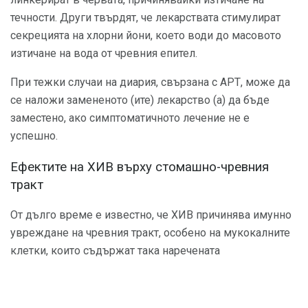
течности. Други твърдят, че лекарствата стимулират
секрецията на хлорни йони, което води до масовото
изтичане на вода от чревния епител.
При тежки случаи на диария, свързана с АРТ, може да
се наложи замененото (ите) лекарство (а) да бъде
заместено, ако симптоматичното лечение не е
успешно.
Ефектите на ХИВ върху стомашно-чревния
тракт
От дълго време е известно, че ХИВ причинява имунно
увреждане на чревния тракт, особено на мукокалните
клетки, които съдържат така наречената