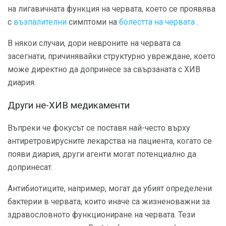
на лигавичната функция на червата, което се проявява
с
възпалителни
симптоми на
болестта на червата
.
В някои случаи, дори невроните на червата са
засегнати, причинявайки структурно увреждане, което
може директно да допринесе за свързаната с ХИВ
диария.
Други не-ХИВ медикаменти
Въпреки че фокусът се поставя най-често върху
антиретровирусните лекарства на пациента, когато се
появи диария, други агенти могат потенциално да
допринесат.
Антибиотиците, например, могат да убият определени
бактерии в червата, които иначе са жизненоважни за
здравословното функциониране на червата. Тези