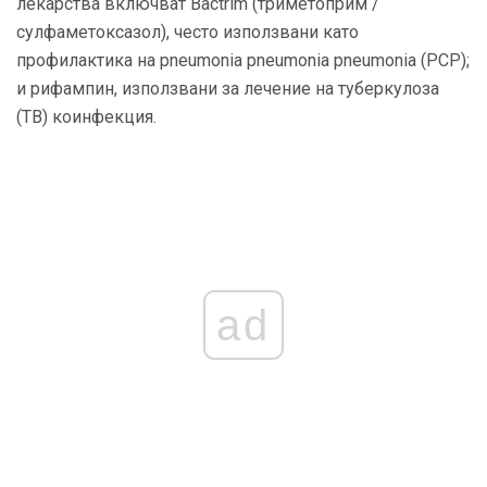
лекарства включват Bactrim (триметоприм /
сулфаметоксазол), често използвани като
профилактика на pneumonia pneumonia pneumonia (PCP);
и рифампин, използвани за лечение на туберкулоза
(ТВ) коинфекция.
ad