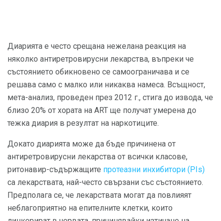
Диарията е често срещана нежелана реакция на
няколко антиретровирусни лекарства, въпреки че
състоянието обикновено се самоограничава и се
решава само с малко или никаква намеса. Всъщност,
мета-анализ, проведен през 2012 г., стига до извода, че
близо 20% от хората на ART ще получат умерена до
тежка диария в резултат на наркотиците.
Докато диарията може да бъде причинена от
антиретровирусни лекарства от всички класове,
ритонавир-съдържащите
протеазни инхибитори (PIs)
са лекарствата, най-често свързани със състоянието.
Предполага се, че лекарствата могат да повлияят
неблагоприятно на епителните клетки, които
линкерират в червата, причинявайки изтичане на