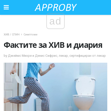
ad
ХИВ / СПИН
Симптоми
Фактите за ХИВ и диария
by Джеймс Михре и Денис Сифрис, лекар, сертифициран от лекар