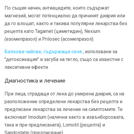
По същия начин, антиацидите, които съдържат
магнезий, могат потенциално да причинят диария или
да го влошат, както и такива популярни лекарства без
рецепта като Tagamet (циметидин), Nexium
(езомепразол) и Prilosec (асомепразол).
Билкови чайове, съдържащи сена
, използвани за
"детоксикация" и загуба на тегло, също са известни с
лаксативни ефекти.
Диагностика и лечение
При лица, страдащи от лека до умерена диария, са на
разположение определени лекарства без рецепта и
предписани лекарства за лечение на симптомите. Те
включват Imodium (налични както в извънборсовата,
така и при предписаната), Lomotil (рецепта) и
Sandostatin (предписване).