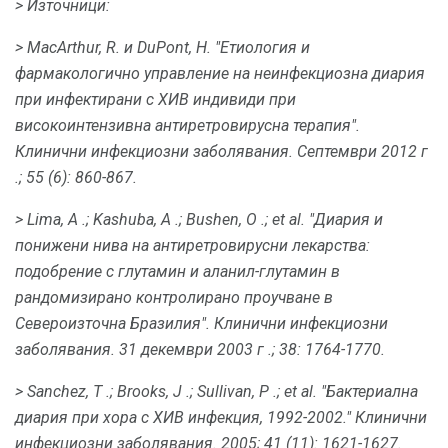
> Източници:
> MacArthur, R. и DuPont, Н. "Етиология и
фармакологично управление на неинфекциозна диария
при инфектирани с ХИВ индивиди при
високоинтензивна антиретровирусна терапия".
Клинични инфекциозни заболявания.
Септември 2012 г
.;
55 (6): 860-867.
> Lima, A .;
Kashuba, A .;
Bushen, O .;
et al.
"Диария и
понижени нива на антиретровирусни лекарства:
подобрение с глутамин и аланил-глутамин в
рандомизирано контролирано проучване в
Североизточна Бразилия".
Клинични инфекциозни
заболявания.
31 декември 2003 г .;
38: 1764-1770.
> Sanchez, T .;
Brooks, J .;
Sullivan, P .;
et al.
"Бактериална
диария при хора с ХИВ инфекция, 1992-2002."
Клинични
инфекциозни заболявания.
2005;
41 (11): 1621-1627.