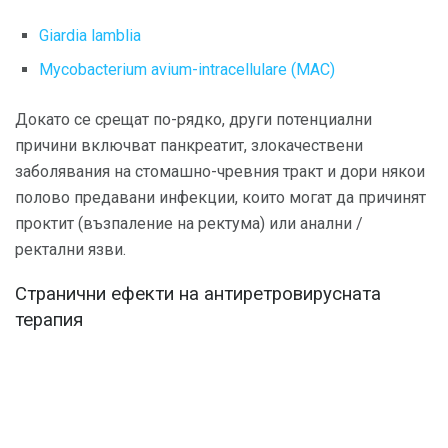
Giardia lamblia
Mycobacterium avium-intracellulare (МАС)
Докато се срещат по-рядко, други потенциални
причини включват панкреатит, злокачествени
заболявания на стомашно-чревния тракт и дори някои
полово предавани инфекции, които могат да причинят
проктит (възпаление на ректума) или анални /
ректални язви.
Странични ефекти на антиретровирусната
терапия