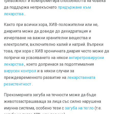
тревожност и компрометира способността на човека
да поддържа непрекъснато
придържане към
лекарства
.
Както при всички хора, ХИВ-положителни или не,
диарията може да доведе до дехидратация и
изчерпване на важни хранителни вещества и
електролити, включително калий и натрий. Въпреки
това, при хора с ХИВ хроничната диария често може да
попречи на усвояването на някои
антиретровирусни
лекарства
, което допринася за подоптималния
вирусен контрол
и в някои случаи за
преждевременното развитие на
лекарствената
резистентност
.
Прекомерната загуба на течности може да бъде
животозастрашаваща за лица със силно нарушена
имунна система, особено тези с
загуба на тегло
(т.е.