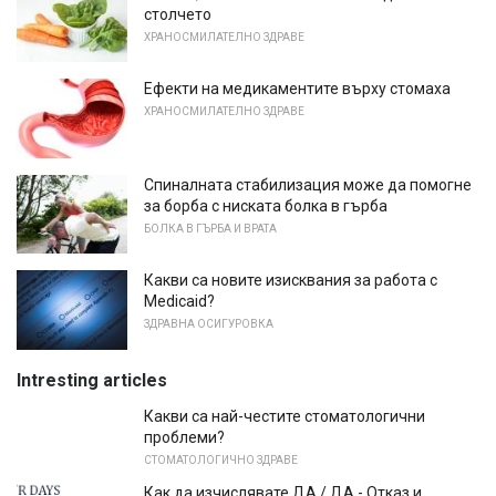
столчето
ХРАНОСМИЛАТЕЛНО ЗДРАВЕ
Ефекти на медикаментите върху стомаха
ХРАНОСМИЛАТЕЛНО ЗДРАВЕ
Спиналната стабилизация може да помогне
за борба с ниската болка в гърба
БОЛКА В ГЪРБА И ВРАТА
Какви са новите изисквания за работа с
Medicaid?
ЗДРАВНА ОСИГУРОВКА
Intresting articles
Какви са най-честите стоматологични
проблеми?
СТОМАТОЛОГИЧНО ЗДРАВЕ
Как да изчислявате ДА / ДА - Отказ и