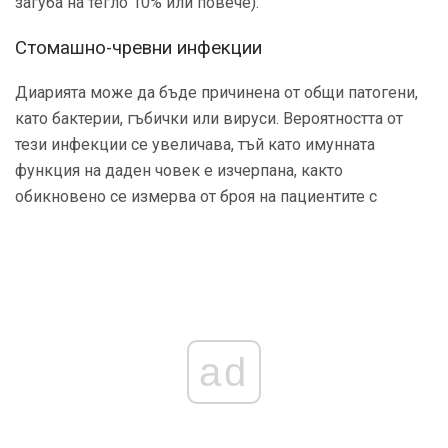
загуба на тегло 10% или повече).
Стомашно-чревни инфекции
Диарията може да бъде причинена от общи патогени,
като бактерии, гъбички или вируси. Вероятността от
тези инфекции се увеличава, тъй като имунната
функция на даден човек е изчерпана, както
обикновено се измерва от броя на пациентите с
ad