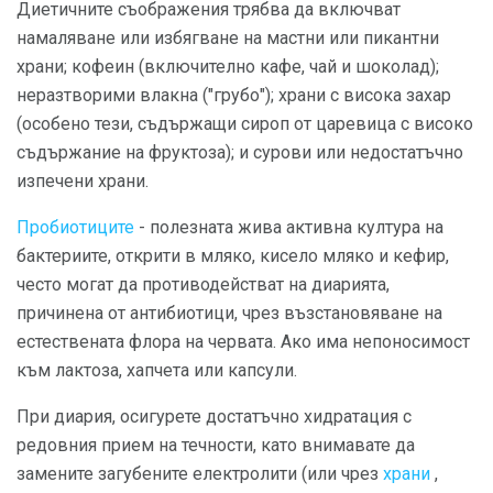
Диетичните съображения трябва да включват
намаляване или избягване на мастни или пикантни
храни; кофеин (включително кафе, чай и шоколад);
неразтворими влакна ("грубо"); храни с висока захар
(особено тези, съдържащи сироп от царевица с високо
съдържание на фруктоза); и сурови или недостатъчно
изпечени храни.
Пробиотиците
- полезната жива активна култура на
бактериите, открити в мляко, кисело мляко и кефир,
често могат да противодействат на диарията,
причинена от антибиотици, чрез възстановяване на
естествената флора на червата. Ако има непоносимост
към лактоза, хапчета или капсули.
При диария, осигурете достатъчно хидратация с
редовния прием на течности, като внимавате да
замените загубените електролити (или чрез
храни
,