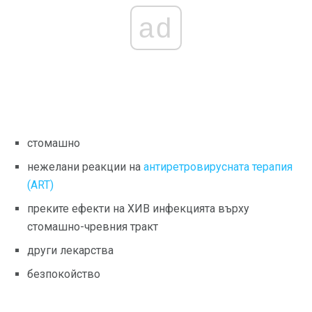
ad
стомашно
нежелани реакции на
антиретровирусната терапия
(ART)
преките ефекти на ХИВ инфекцията върху
стомашно-чревния тракт
други лекарства
безпокойство