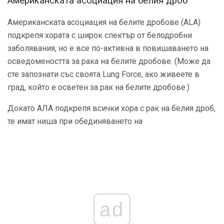
Американската асоциация на белия дроб
Американската асоциация на белите дробове (ALA)
подкрепя хората с широк спектър от белодробни
заболявания, но е все по-активна в повишаването на
осведомеността за рака на белите дробове. (Може да
сте запознати със своята Lung Force, ако живеете в
град, който е осветен за рак на белите дробове.)
Докато АЛА подкрепя всички хора с рак на белия дроб,
те имат ниша при обединяването на
ad