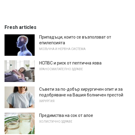
Fresh articles
Припадъци, които се възползват от
епилепсията
МОЗЪЧНА И НЕРВНА СИСТЕМА
НСПВС и риск от пептична язва
ХРАНОСМИЛАТЕЛНО ЗДРАВЕ
Съвети за по-добър хирургичен опит и за
подобряване на Вашия болничен престой
ХИРУРГИЯ
Предимства на сок от алое
ХОЛИСТИЧНО ЗДРАВЕ