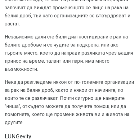
започват да виждат променящото се лице на рака на
белия дроб, тъй като организациите се втвърдряват и
растат.
Независимо дали сте били диагностицирани с рак на
белите дробове и се чудите за подкрепа, или ако
търсите място, което да направи разликата чрез вашия
принос на време, талант или пари, има много
възможности.
Нека да разгледаме някои от по-големите организации
за рак на белия дроб, както и някои от начините, по
които те се различават. Почти сигурно ще намерите
"ниша", откъдето можете да получите помощ или да
помогнете, което ще промени живота ви и живота на
другите.
LUNGevity