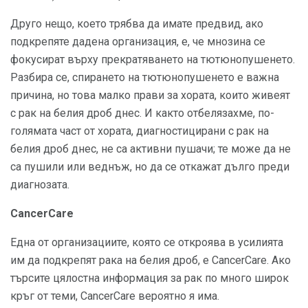
Друго нещо, което трябва да имате предвид, ако
подкрепяте дадена организация, е, че мнозина се
фокусират върху прекратяването на тютюнопушенето.
Разбира се, спирането на тютюнопушенето е важна
причина, но това малко прави за хората, които живеят
с рак на белия дроб днес. И както отбелязахме, по-
голямата част от хората, диагностицирани с рак на
белия дроб днес, не са активни пушачи; те може да не
са пушили или веднъж, но да се откажат дълго преди
диагнозата.
CancerCare
Една от организациите, която се откроява в усилията
им да подкрепят рака на белия дроб, е CancerCare. Ако
търсите цялостна информация за рак по много широк
кръг от теми, CancerCare вероятно я има.