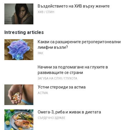
Въздействието на ХИВ върху жените
ХИВ / СПИН
Intresting articles
Какви са разширените ретроперитонеални
лимфни възли?
РАК
Начини за подпомагане на глухите в
развиващите се страни
ЗАГУБА НА СЛУХ / ГЛУХОТА
Устни стероиди за астма
АСТМА
Омега-3, риба и живак в диетата
СЪРДЕЧНО ЗДРАВЕ