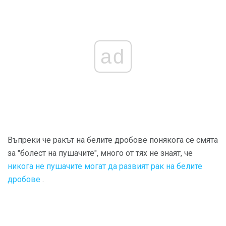
ad
Въпреки че ракът на белите дробове понякога се смята
за "болест на пушачите", много от тях не знаят, че
никога не пушачите могат да развият рак на белите
дробове
.