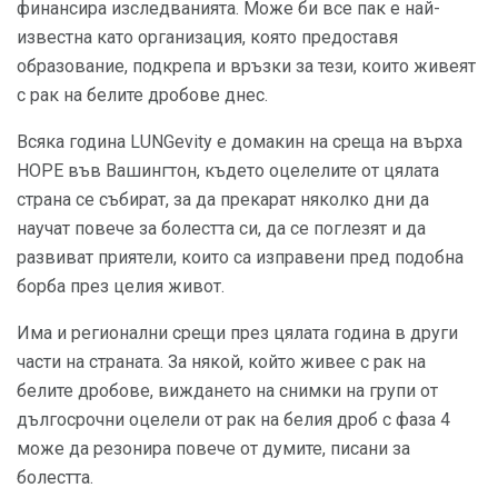
финансира изследванията. Може би все пак е най-
известна като организация, която предоставя
образование, подкрепа и връзки за тези, които живеят
с рак на белите дробове днес.
Всяка година LUNGevity е домакин на среща на върха
HOPE във Вашингтон, където оцелелите от цялата
страна се събират, за да прекарат няколко дни да
научат повече за болестта си, да се поглезят и да
развиват приятели, които са изправени пред подобна
борба през целия живот.
Има и регионални срещи през цялата година в други
части на страната. За някой, който живее с рак на
белите дробове, виждането на снимки на групи от
дългосрочни оцелели от рак на белия дроб с фаза 4
може да резонира повече от думите, писани за
болестта.