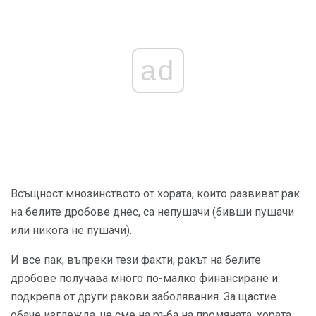
ad
Всъщност мнозинството от хората, които развиват рак
на белите дробове днес, са непушачи (бивши пушачи
или никога не пушачи).
И все пак, въпреки тези факти, ракът на белите
дробове получава много по-малко финансиране и
подкрепа от други ракови заболявания. За щастие
обаче изглежда, че сме на ръба на промяната; хората