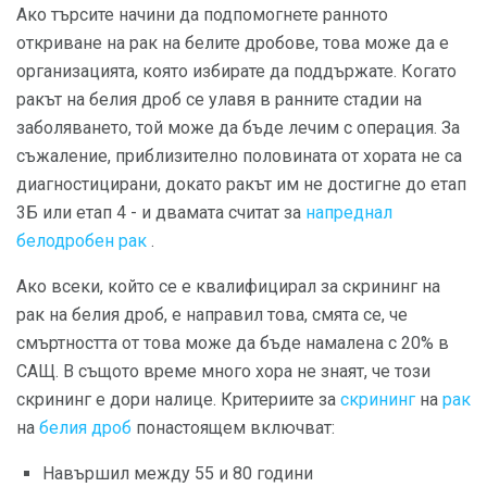
Ако търсите начини да подпомогнете ранното
откриване на рак на белите дробове, това може да е
организацията, която избирате да поддържате. Когато
ракът на белия дроб се улавя в ранните стадии на
заболяването, той може да бъде лечим с операция. За
съжаление, приблизително половината от хората не са
диагностицирани, докато ракът им не достигне до етап
3Б или етап 4 - и двамата считат за
напреднал
белодробен рак
.
Ако всеки, който се е квалифицирал за скрининг на
рак на белия дроб, е направил това, смята се, че
смъртността от това може да бъде намалена с 20% в
САЩ. В същото време много хора не знаят, че този
скрининг е дори налице. Критериите за
скрининг
на
рак
на
белия дроб
понастоящем включват:
Навършил между 55 и 80 години