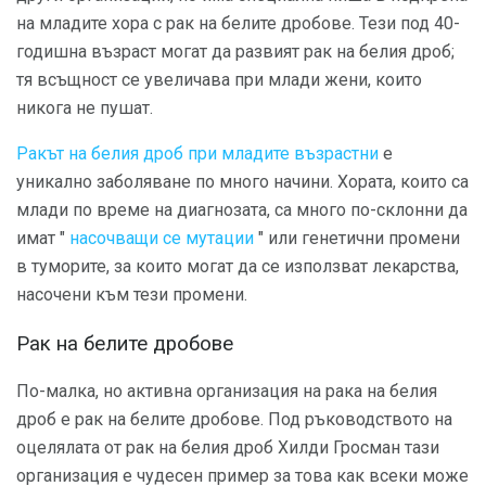
на младите хора с рак на белите дробове. Тези под 40-
годишна възраст могат да развият рак на белия дроб;
тя всъщност се увеличава при млади жени, които
никога не пушат.
Ракът на белия дроб при младите възрастни
е
уникално заболяване по много начини. Хората, които са
млади по време на диагнозата, са много по-склонни да
имат "
насочващи се мутации
" или генетични промени
в туморите, за които могат да се използват лекарства,
насочени към тези промени.
Рак на белите дробове
По-малка, но активна организация на рака на белия
дроб е рак на белите дробове. Под ръководството на
оцелялата от рак на белия дроб Хилди Гросман тази
организация е чудесен пример за това как всеки може