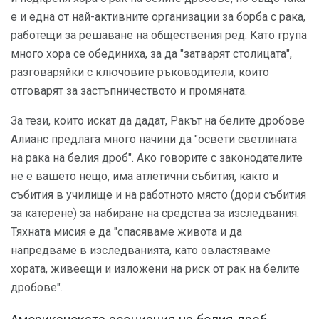
е и една от най-активните организации за борба с рака,
работещи за решаване на обществения ред. Като група
много хора се обединиха, за да "затварят столицата",
разговаряйки с ключовите ръководители, които
отговарят за застъпничеството и промяната.
За тези, които искат да дадат, Ракът на белите дробове
Алианс предлага много начини да "освети светлината
на рака на белия дроб". Ако говорите с законодателите
не е вашето нещо, има атлетични събития, както и
събития в училище и на работното място (дори събития
за катерене) за набиране на средства за изследвания.
Тяхната мисия е да "спасяваме живота и да
напредваме в изследванията, като овластяваме
хората, живеещи и изложени на риск от рак на белите
дробове".