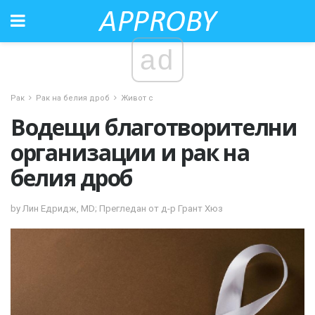
ad
Рак
Рак на белия дроб
Живот с
Водещи благотворителни
организации и рак на
белия дроб
by Лин Едридж, MD; Прегледан от д-р Грант Хюз