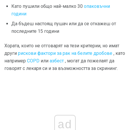
Като пушили общо най-малко 30
опаковъчни
години
Да бъдеш настоящ пушач или да се откажеш от
последните 15 години
Хората, които не отговарят на тези критерии, но имат
други
рискови фактори за рак на белите дробове
, като
например
COPD
или
азбест
, могат да пожелаят да
говорят с лекаря си и за възможността за скрининг.
ad