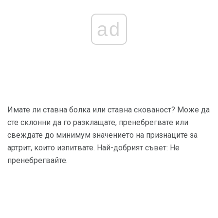
ad
Имате ли ставна болка или ставна скованост? Може да
сте склонни да го разклащате, пренебрегвате или
свеждате до минимум значението на признаците за
артрит, които изпитвате. Най-добрият съвет: Не
пренебрегвайте.