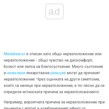
ad
Малайзисът
е описан като общо неразположение или
неразположение - общо чувство на дискомфорт,
болест или липса на благосъстояние. Много състояния
и
нежелани
лекарствени
реакции
могат да причинят
неразположение. Чрез оценката на други симптоми,
които са налице при неразположение, е по-лесно да се
определи истинската причина за неразположението.
Например, вероятната причина за неразположение при
пациенти с артрит е комбинираният ефект от