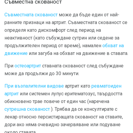
Съвместна скованост
Съвместната скованост
може да бъде един от най-
ранните признаци на артрит. Съвместната скованост се
определя като дискомфорт след период на
неактивност (като събуждане сутрин или седене за
продължителен период от време), намален
обхват на
движение
или загуба на обхват на движение в ставата.
При
остеоартрит
ставната скованост след събуждане
може да продължи до 30 минути.
При възпалителни видове
артрит като
ревматоиден
артрит
или системен лупус еритематозус, твърдостта
обикновено трае повече от един час (наречена
сутрешна скованост
). Трябва да се консултирате с
лекар относно персистиращата скованост на ставите,
дори ако няма очевидно зачервяване или подуване
около ставата.