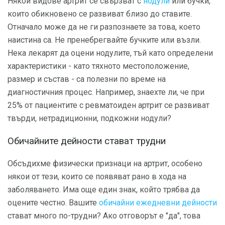
Някои видове артрит се свързват с
нодули
или бучки,
които обикновено се развиват близо до ставите.
Отначало може да не ги разпознаете за това, което
наистина са. Не пренебрегвайте бучките или възли.
Нека лекарят да оцени нодулите, тъй като определени
характеристики - като тяхното местоположение,
размер и състав - са полезни по време на
диагностичния процес. Например, знаехте ли, че при
25% от пациентите с ревматоиден артрит се развиват
твърди, нетрадиционни, подкожни нодули?
Обичайните дейности стават трудни
Обсъдихме физически признаци на артрит, особено
някои от тези, които се появяват рано в хода на
заболяването. Има още един знак, който трябва да
оцените честно. Вашите
обичайни ежедневни дейности
стават много по-трудни? Ако отговорът е "да", това