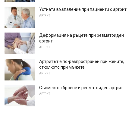
Устната възпаление при пациенти с артрит
АРТРИТ
Деформация на ръцете при ревматоиден
артрит
АРТРИТ
Артритът е по-разпространен при жените,
отколкото при мъжете
АРТРИТ
Съвместно броене и ревматоиден артрит
АРТРИТ