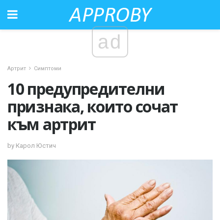
ad
Артрит
Симптоми
10 предупредителни
признака, които сочат
към артрит
by Карол Юстич