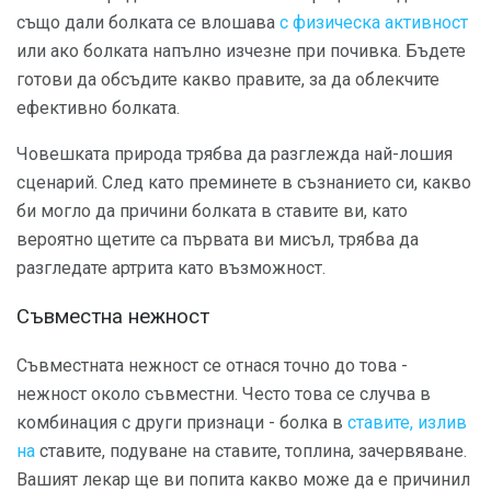
също дали болката се влошава
с физическа активност
или ако болката напълно изчезне при почивка. Бъдете
готови да обсъдите какво правите, за да облекчите
ефективно болката.
Човешката природа трябва да разглежда най-лошия
сценарий. След като преминете в съзнанието си, какво
би могло да причини болката в ставите ви, като
вероятно щетите са първата ви мисъл, трябва да
разгледате артрита като възможност.
Съвместна нежност
Съвместната нежност се отнася точно до това -
нежност около съвместни. Често това се случва в
комбинация с други признаци - болка в
ставите, излив
на
ставите, подуване на ставите, топлина, зачервяване.
Вашият лекар ще ви попита какво може да е причинил