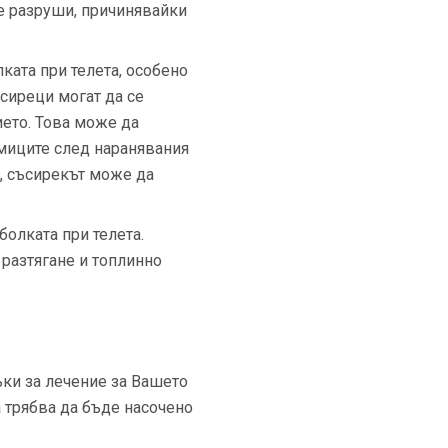
се разруши, причинявайки
ката при телета, особено
ъсиреци могат да се
ето. Това може да
дмиците след наранявания
, съсирекът може да
болката при телета.
 разтягане и топлинно
ъки за лечение за Вашето
 трябва да бъде насочено