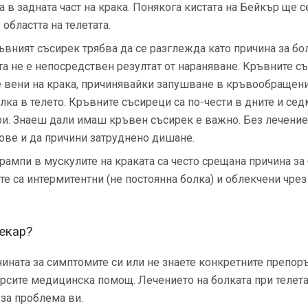
 в задната част на крака. Понякога кистата на Бейкър ще 
 областта на телетата.
вният съсирек трябва да се разглежда като причина за бол
ета не е непосредствен резултат от нараняване. Кръвните с
е вени на крака, причинявайки запушване в кръвообращени
лка в телето. Кръвните съсиреци са по-чести в дните и се
ри. Знаеш дали имаш кръвен съсирек е важно. Без лечение
ове и да причини затруднено дишане.
ампи в мускулите на краката са често срещана причина за 
 са интермитентни (не постоянна болка) и облекчени чрез
лекар?
ичината за симптомите си или не знаете конкретните препор
ърсите медицинска помощ. Лечението на болката при телета
за проблема ви.