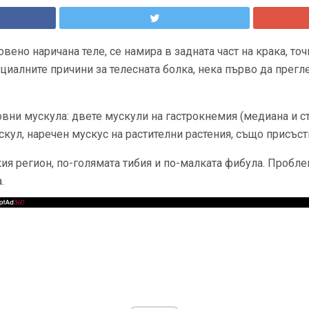
овено наричана теле, се намира в задната част на крака, точ
циалните причини за телесната болка, нека първо да прегл
новни мускула: двете мускули на гастрокнемия (медиана и с
скул, наречен мускус на растителни растения, също присъст
ия регион, по-голямата тибия и по-малката фибула. Проблем
.