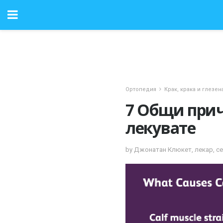
Ортопедия
Крак, крака и глезен
7 Общи прич
лекувате
by Джонатан Клюкет, лекар, с