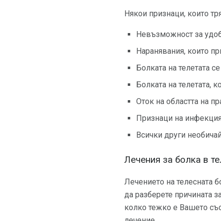
Някои признаци, които тря
Невъзможност за удобн
Наранявания, които п
Болката на телетата с
Болката на телетата, 
Оток на областта на пр
Признаци на инфекция,
Всички други необича
Лечения за болка в те
Лечението на телесната б
да разберете причината з
колко тежко е Вашето със
лечение.