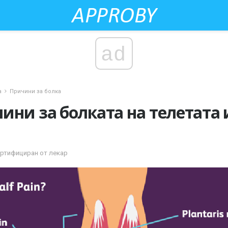
ad
а
Причини за болка
ини за болката на телетата и
ертифициран от лекар