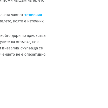
мптоми на щам на телето
аната част от
телесния
телето, която е източник
 който дори не присъства
лите на стомаха, но е
и внезапна, счупваща се
ечението не е оперативно.