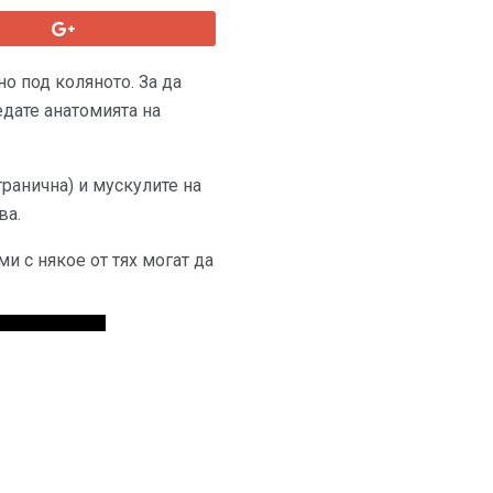
но под коляното. За да
едате анатомията на
транична) и мускулите на
ва.
и с някое от тях могат да