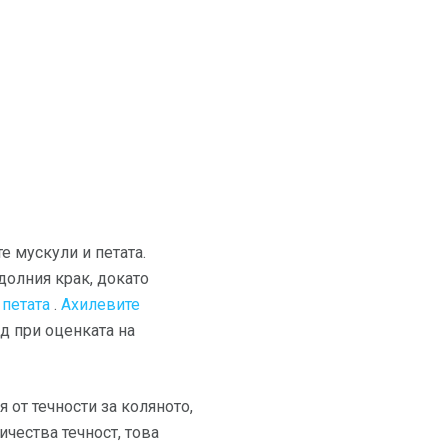
 мускули и петата.
долния крак, докато
 петата
.
Ахилевите
д при оценката на
 от течности за коляното,
ичества течност, това