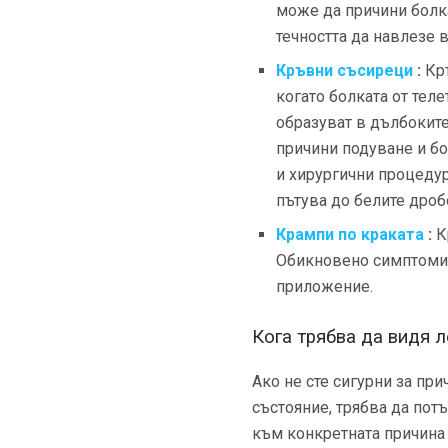
може да причини болка
течността да навлезе в
Кръвни съсиреци
:
Кръ
когато болката от тел
образуват в дълбокит
причини подуване и бо
и хирургични процеду
пътува до белите дроб
Крампи по краката
:
Кр
Обикновено симптомите
приложение.
Кога трябва да видя 
Ако не сте сигурни за пр
състояние, трябва да пот
към конкретната причина 