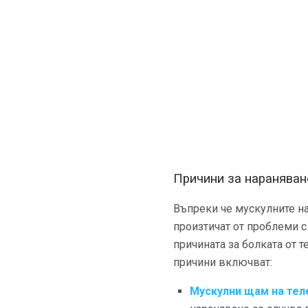
Причини за нараняван
Въпреки че мускулните нар
произтичат от проблеми с
причината за болката от 
причини включват:
Мускулни щам на тел