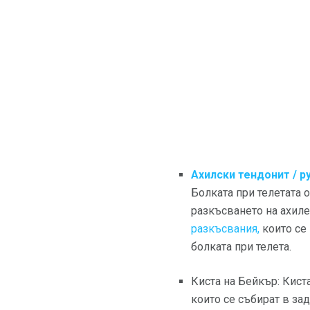
Ахилски тендонит / р
Болката при телетата 
разкъсването на ахил
разкъсвания,
които се 
болката при телета.
Киста на Бейкър: Киста
които се събират в зад