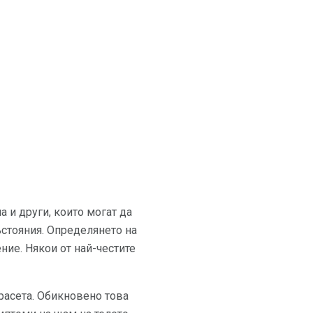
а и други, които могат да
ъстояния. Определянето на
ние. Някои от най-честите
прасета. Обикновено това