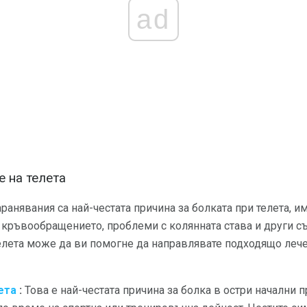
ad
е на телета
анявания са най-честата причина за болката при телета, им
 кръвообращението, проблеми с колянната става и други с
телета може да ви помогне да направлявате подходящо лече
ета
:
Това е най-честата причина за болка в остри начални 