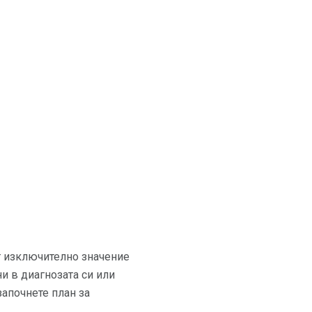
от изключително значение
ни в диагнозата си или
апочнете план за