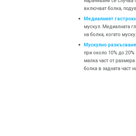
нараняване се случва 
включват болка, подув
Медиалният гастрок
мускул. Медиалната гл
на болка, когато муску
Мускулно разкъсване 
при около 10% до 20% 
малка част от размера
болка в задната част 