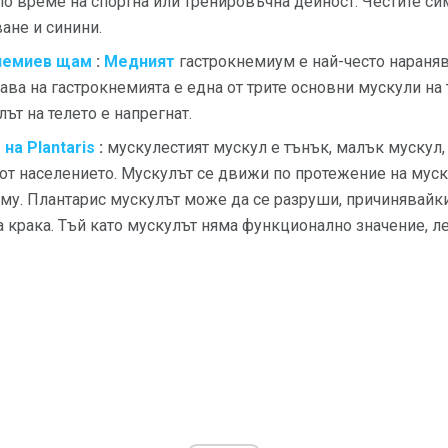
по време на спортна или тренировъчна дейност. Честите си
ане и синини.
немиев щам
:
Медният
гастрокнемиум е най-често нараняв
ава на гастрокнемията е една от трите основни мускули на 
лът на телето е напрегнат.
на Plantaris
:
мускулестият мускул е тънък, малък мускул,
от населението. Мускулът се движи по протежение на муску
 му. Плантарис мускулът може да се разруши, причинявайк
на крака. Тъй като мускулът няма функционално значение, л