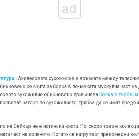
ad
уптура
:
Ахилесовата сухожилие е връзката между телесните
обикновено се счита за болка в по-меката мускулна част на 
есовото сухожилие обикновено причинява
болка в гърба на
появяват нагоре по сухожилието, трябва да се имат предви
та на Бейкър не е истинска киста. По-скоро това е колекция
ната част на коляното. Когато се натрупват прекомерни кол