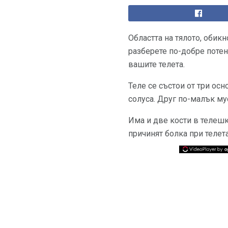
Областта на тялото, обикн
разберете по-добре потен
вашите телета.
Теле се състои от три ос
солуса. Друг по-малък му
Има и две кости в телешк
причинят болка при телета