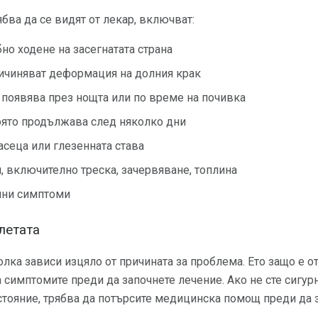
бва да се видят от лекар, включват:
о ходене на засегнатата страна
ричиняват деформация на долния крак
е появява през нощта или по време на почивка
която продължава след няколко дни
асеца или глезенната става
 включително треска, зачервяване, топлина
йни симптоми
летата
олка зависи изцяло от причината за проблема. Ето защо е 
а симптомите преди да започнете лечение. Ако не сте сигур
тояние, трябва да потърсите медицинска помощ преди да з