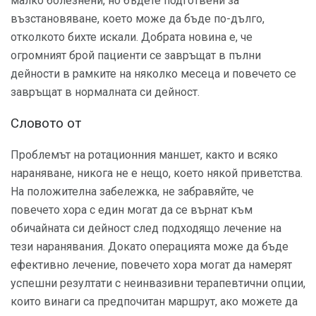
малко болезнени, но бъдете подготвени за
възстановяване, което може да бъде по-дълго,
отколкото бихте искали. Добрата новина е, че
огромният брой пациенти се завръщат в пълни
дейности в рамките на няколко месеца и повечето се
завръщат в нормалната си дейност.
Словото от
Проблемът на ротационния маншет, както и всяко
нараняване, никога не е нещо, което някой приветства.
На положителна забележка, не забравяйте, че
повечето хора с един могат да се върнат към
обичайната си дейност след подходящо лечение на
тези наранявания. Докато операцията може да бъде
ефективно лечение, повечето хора могат да намерят
успешни резултати с неинвазивни терапевтични опции,
които винаги са предпочитан маршрут, ако можете да