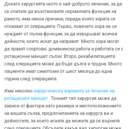
Докато хирургията често е най-доброто лечение, за да
се опитате да възстановите нормалната функция на
рамото, има някои причини, поради които хората се
отказват от операцията. Първо, повечето хора не се
нуждаят от пълна функция, за да извършват всички
дейности, които искат да направят. Много хора могат
да правят спортове, домакинска работа и работата си с
ротационни маншет сълзи. Второ, рехабилитацията
след операцията може да бъде дълга и трудна. Много
пациенти имат симптоми от шест месеца до една
година след операцията.
Има няколко
хирургически варианта за лечение на
ротационен маншет
. Точният тип хирургия може да
зависи от фактори като размера и местоположението
на вашата сълза, предпочитанията на хирурга ви и
дейностите, за които искате да можете да се върнете
след операцията. Обсъдете какъв вид хирургия може