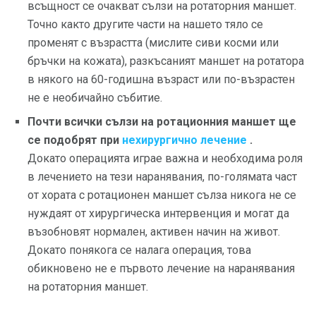
всъщност се очакват сълзи на ротаторния маншет.
Точно както другите части на нашето тяло се
променят с възрастта (мислите сиви косми или
бръчки на кожата), разкъсаният маншет на ротатора
в някого на 60-годишна възраст или по-възрастен
не е необичайно събитие.
Почти всички сълзи на ротационния маншет ще
се подобрят при
нехирургично лечение
.
Докато операцията играе важна и необходима роля
в лечението на тези наранявания, по-голямата част
от хората с ротационен маншет сълза никога не се
нуждаят от хирургическа интервенция и могат да
възобновят нормален, активен начин на живот.
Докато понякога се налага операция, това
обикновено не е първото лечение на наранявания
на ротаторния маншет.