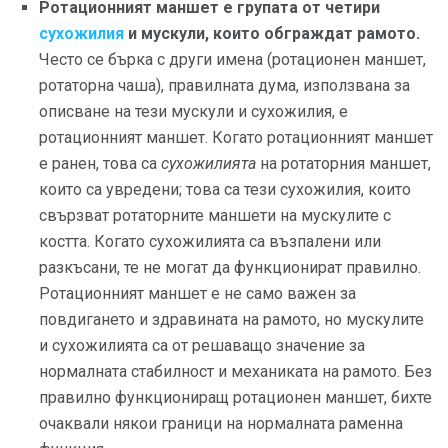
Ротационният маншет е групата от четири
сухожилия
и мускули, които обграждат рамото.
Често се бърка с други имена (ротационен маншет,
ротаторна чаша), правилната дума, използвана за
описване на тези мускули и сухожилия, е
ротационният маншет. Когато ротационният маншет
е ранен, това са
сухожилията
на ротаторния маншет,
които са увредени; това са тези сухожилия, които
свързват ротаторните маншети на мускулите с
костта. Когато сухожилията са възпалени или
разкъсани, те не могат да функционират правилно.
Ротационният маншет е не само важен за
повдигането и здравината на рамото, но мускулите
и сухожилията са от решаващо значение за
нормалната стабилност и механиката на рамото. Без
правилно функциониращ ротационен маншет, бихте
очаквали някои граници на нормалната раменна