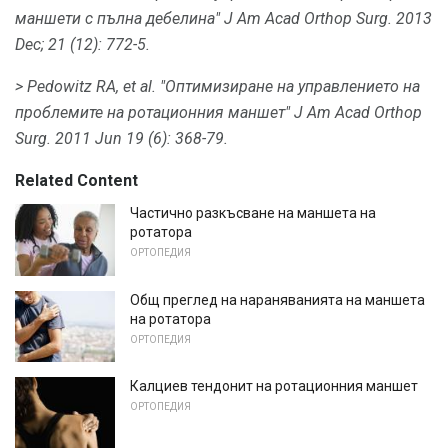
маншети с пълна дебелина" J Am Acad Orthop Surg.
2013
Dec; 21 (12): 772-5.
> Pedowitz RA, et al.
"Оптимизиране на управлението на
проблемите на ротационния маншет" J Am Acad Orthop
Surg.
2011 Jun 19 (6): 368-79.
Related Content
Частично разкъсване на маншета на
ротатора
ОРТОПЕДИЯ
Общ преглед на нараняванията на маншета
на ротатора
ОРТОПЕДИЯ
Калциев тендонит на ротационния маншет
ОРТОПЕДИЯ