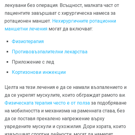
лекувани без операция. Всъщност, малката част от
пациентите завършват с хирургическа намеса за
ротационен маншет.
Нехирургичните ротационни
маншетни лечения
могат да включват:
Физиотерапия
Противовъзпалителни лекарства
Приложение с лед
Кортизонови инжекции
Целта на тези лечения е да се намали възпалението и
да се укрепят мускулите, които обграждат рамото ви.
Физическата терапия често е от полза
за подобряване
на мобилността и механизма на раменната става, без
да се поставя прекалено напрежение върху
увредените мускули и сухожилия. Дори хората, които
извършват спортни дейности, могат да намерят