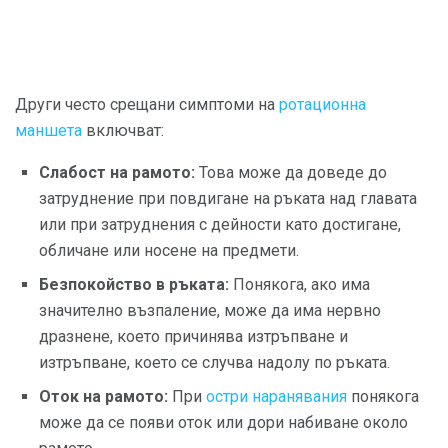
Други често срещани симптоми на
ротационна
маншета
включват:
Слабост на рамото:
Това може да доведе до
затруднение при повдигане на ръката над главата
или при затруднения с дейности като достигане,
обличане или носене на предмети.
Безпокойство в ръката:
Понякога, ако има
значително възпаление, може да има нервно
дразнене, което причинява изтръпване и
изтръпване, което се случва надолу по ръката.
Оток на рамото:
При
остри наранявания
понякога
може да се появи оток или дори набиване около