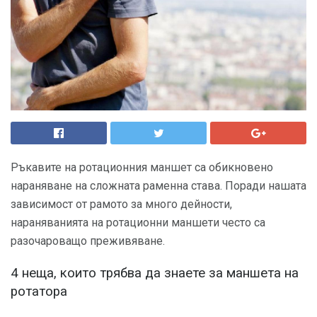
Ръкавите на ротационния маншет са обикновено
нараняване на сложната раменна става. Поради нашата
зависимост от рамото за много дейности,
нараняванията на ротационни маншети често са
разочароващо преживяване.
4 неща, които трябва да знаете за маншета на
ротатора