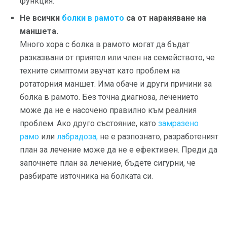
функция.
Не всички
болки в рамото
са от нараняване на
маншета.
Много хора с болка в рамото могат да бъдат
разказвани от приятел или член на семейството, че
техните симптоми звучат като проблем на
ротаторния маншет. Има обаче и други причини за
болка в рамото. Без точна диагноза, лечението
може да не е насочено правилно към реалния
проблем. Ако друго състояние, като
замразено
рамо
или
лабрадоза,
не е разпознато, разработеният
план за лечение може да не е ефективен. Преди да
започнете план за лечение, бъдете сигурни, че
разбирате източника на болката си.