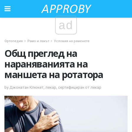
ad
Ортопедия
Рамо и лакът
Условия на раменете
Общ преглед на
нараняванията на
маншета на ротатора
by Джонатан Клюкет, лекар, сертифициран от лекар