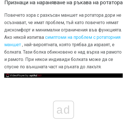
Признаци на нараняване на ръкава на ротатора
Повечето хора с разкъсан маншет на ротатора дори не
осъзнават, че имат проблем, тъй като повечето нямат
дискомфорт и минимални ограничения във функцията.
Ако някой изпитва
симптоми на проблем с ротаторния
маншет
, най-вероятната, която трябва да изразят, е
болката. Тази болка обикновено е над върха на рамото
и рамото. При някои индивиди болката може да се
спусне по външната част на ръката до лакътя.
ad