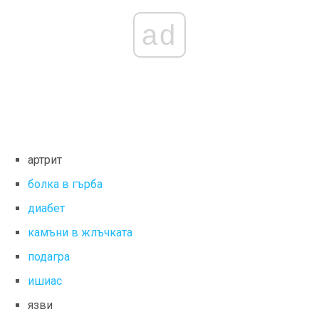
ad
артрит
болка в гърба
диабет
камъни в жлъчката
подагра
ишиас
язви