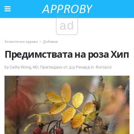
ad
Холистично здраве
Добавки
Предимствата на роза Хип
by Cathy Wong, ND; Прегледано от д-р Ричард Н. Фогорос