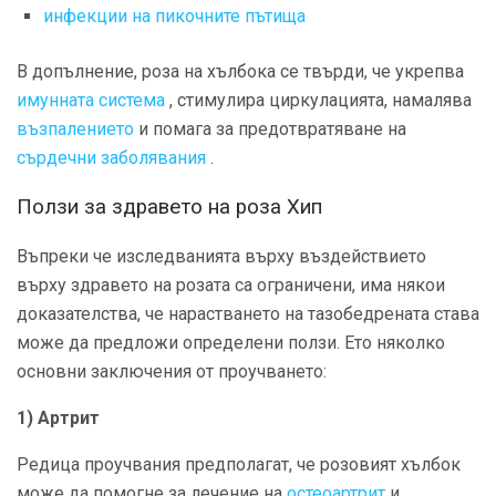
инфекции на пикочните пътища
В допълнение, роза на хълбока се твърди, че укрепва
имунната система
, стимулира циркулацията, намалява
възпалението
и помага за предотвратяване на
сърдечни заболявания
.
Ползи за здравето на роза Хип
Въпреки че изследванията върху въздействието
върху здравето на розата са ограничени, има някои
доказателства, че нарастването на тазобедрената става
може да предложи определени ползи. Ето няколко
основни заключения от проучването:
1) Артрит
Редица проучвания предполагат, че розовият хълбок
може да помогне за лечение на
остеоартрит
и