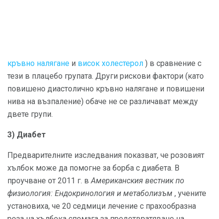
кръвно налягане
и
висок холестерол
) в сравнение с
тези в плацебо групата. Други рискови фактори (като
повишено диастолично кръвно налягане и повишени
нива на възпаление) обаче не се различават между
двете групи.
3) Диабет
Предварителните изследвания показват, че розовият
хълбок може да помогне за борба с диабета. В
проучване от 2011 г. в
Американския вестник по
физиология: Ендокринология и метаболизъм
, учените
установиха, че 20 седмици лечение с прахообразна
роза на хълбока спомага за предотвратяване на