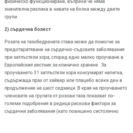
физическо функциониране, въпреки че няма
значителна разлика в нивата на болка между двете
групи.
2) сърдечна болест
Розата на тазобедрената става може да помогне за
предотвратяване на сърдечно-съдовите заболявания
при затлъстели хора, според едно малко проучване в
Европейския вестник за клинично хранене
. За
проучването 31 затлъстели хора консумират напитка,
съдържаща прах от хайвер или плацебо всеки ден в
продължение на шест седмици. В края на проучването
членовете на групата от розови таза показват по-
големи подобрения в редица рискови фактори за
сърдечни заболявания (като повишено систолично