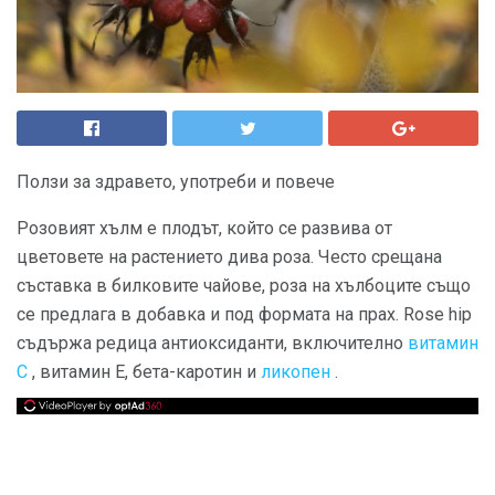
Ползи за здравето, употреби и повече
Розовият хълм е плодът, който се развива от
цветовете на растението дива роза. Често срещана
съставка в билковите чайове, роза на хълбоците също
се предлага в добавка и под формата на прах. Rose hip
съдържа редица антиоксиданти, включително
витамин
С
, витамин Е, бета-каротин и
ликопен
.