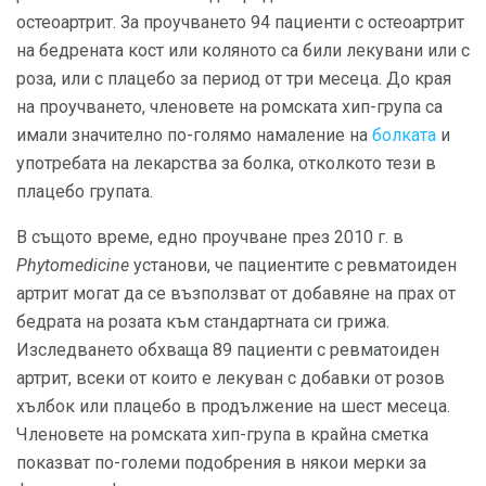
остеоартрит. За проучването 94 пациенти с остеоартрит
на бедрената кост или коляното са били лекувани или с
роза, или с плацебо за период от три месеца. До края
на проучването, членовете на ромската хип-група са
имали значително по-голямо намаление на
болката
и
употребата на лекарства за болка, отколкото тези в
плацебо групата.
В същото време, едно проучване през 2010 г. в
Phytomedicine
установи, че пациентите с ревматоиден
артрит могат да се възползват от добавяне на прах от
бедрата на розата към стандартната си грижа.
Изследването обхваща 89 пациенти с ревматоиден
артрит, всеки от които е лекуван с добавки от розов
хълбок или плацебо в продължение на шест месеца.
Членовете на ромската хип-група в крайна сметка
показват по-големи подобрения в някои мерки за