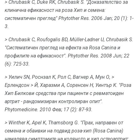
> Chrubasik C, Duke RK, Chrubasik S. "Доказателство за
клинична ефикасност на роза Хип и семена:
систематичен преглед" Phytother Res.
2006 Jan; 20 (1): 1-
3.
> Chrubasik C, Roufogalis BD, Müller-Ladner U, Chrubasik S.
"Систематичен преглед на ефекта на Rosa Canina и
профилите на ефикасност".
Phytother Res.
2008 Jun; 22
(6): 725-33.
> Уилич SN, Роснзал К, Рол С, Вагнер А, Мун О,
>
Ерлендсон
> Й, Харазми А, Соренсен Н, Уинтър К. "Роза
Хип Билкови средства при пациенти с ревматоиден
артрит - рандомизиран контролиран опит".
Phytomedicine.
2010 Фев; 17 (2): 87-93.
> Winther K, Apel K, Thamsborg G. "Прах, направен от
семена и обвивки на подвид роза-хип (Rosa Canina)
намалява симптомите на коляното и хип остеоартрит: