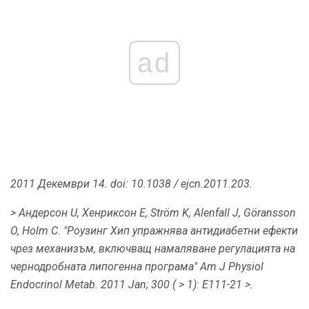
ad
2011 Декември 14. doi: 10.1038 / ejcn.2011.203.
> Андерсон U, Хенриксон Е, Ström K, Alenfall J, Göransson
O, Holm С. "Роузинг Хип упражнява антидиабетни ефекти
чрез механизъм, включващ намаляване регулацията на
чернодробната липогенна програма" Am J Physiol
Endocrinol Metab.
2011 Jan; 300 (
> 1): E111-21
>.