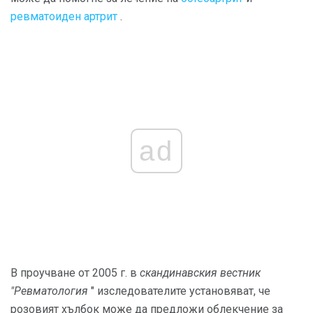
ревматоиден артрит
.
ad
В проучване от 2005 г. в
скандинавския вестник
"Ревматология
" изследователите установяват, че
розовият хълбок може да предложи облекчение за